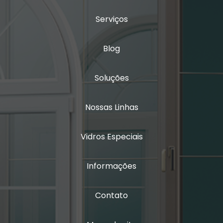
Vidro duplo insulado
Serviços
Vidro insulado
Vidro insulado com persiana
Blog
Vidro isolamento acústico
Soluções
Vidro laminado triplo
Nossas Linhas
Vidro multilaminado
Vidros Especiais
Vidro multilaminado acústico
Vidro quádruplo
Informações
Vidro triplo
Contato
Vidro triplo acústico