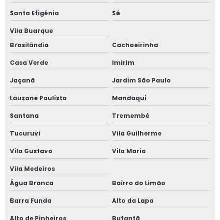
Santa Efigênia
Sé
Janela acústica
Vila Buarque
Janela acústica anti ruído
Brasilândia
Cachoeirinha
Janela acústica são paulo
Casa Verde
Imirim
Jaçanã
Jardim São Paulo
Janela acústica sobrepor
Lauzane Paulista
Mandaqui
Janela acústica sobreposta
Santana
Tremembé
Janela acústica vidro duplo
Tucuruvi
Vila Guilherme
Janela acústica vidro triplo
Vila Gustavo
Vila Maria
Vila Medeiros
Janela alto padrão
Água Branca
Bairro do Limão
Janela com alto padrão acústico
Barra Funda
Alto da Lapa
Janela de alumínio anti ruído com vidro duplo
Alto de Pinheiros
Butantã