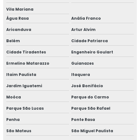
Vila Mariana
Janela de giro
Água Rasa
Anália Franco
Janela maxim ar 80x80
Aricanduva
Artur Alvim
Janela oscilo batente preço
Belém
Cidade Patriarca
Cidade Tiradentes
Engenheiro Goulart
Janela com persiana entre vidros
Ermelino Matarazzo
Guianazes
Janela sobrepor acústica
Itaim Paulista
Itaquera
Janela sobreposta
Jardim Iguatemi
José Bonifácio
Janela sobreposta acústica
Moóca
Parque do Carmo
Parque São Lucas
Parque São Rafael
Janela sobreposta de alto padrão
Penha
Ponte Rasa
Janela sobreposta de correr
São Mateus
São Miguel Paulista
Janela sobreposta de correr em são paulo