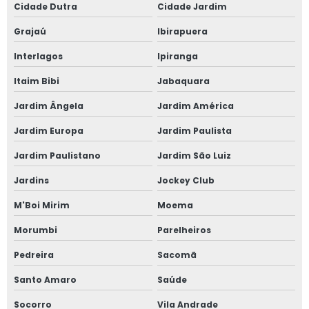
Cidade Dutra
Cidade Jardim
Janela anti ruído sobreposta
Grajaú
Ibirapuera
Interlagos
Ipiranga
Janela anti ruido sp
Itaim Bibi
Jabaquara
Janela anti som
Jardim Ângela
Jardim América
Janela para casas de alto padrão
Jardim Europa
Jardim Paulista
Janela de correr 2 folhas
Jardim Paulistano
Jardim São Luiz
Jardins
Jockey Club
Janela de correr 2 folhas alumínio
M'Boi Mirim
Moema
Janela de correr 3 folhas
Morumbi
Parelheiros
Janela de correr 4 folhas
Pedreira
Sacomã
Janela de correr para quarto
Santo Amaro
Saúde
Socorro
Vila Andrade
Janela fixa vidro duplo