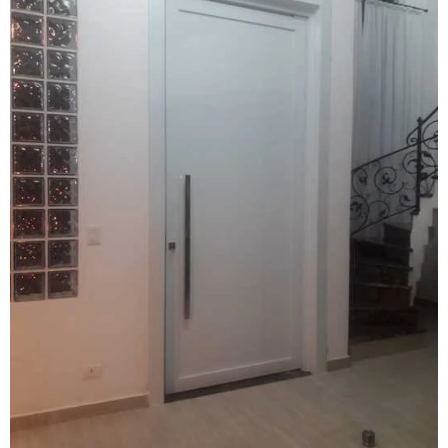
Esquadrias de alumínio sob medida são paulo
Esquadrias de alumínio sob medida valor
Esquadrias de alumínio preço m2
Esquadrias de alumínio em são paulo
Esquadrias de alumínio valor
Esquadrias anti ruído
Esquadrias condomínio
Esquadrias com isolamento acústico
Esquadrias com persianas integradas
Esquadrias termo acústicas