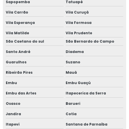
Sapopemba
Tatuapé
Janela sobreposta de giro
Vila Carrão
Vila Curuçá
Vila Esperança
Vila Formosa
Janela sobreposta de giro em são paulo
Vila Matilde
Vila Prudente
Janela sobreposta de giro em sp
São Caetano do sul
São Bernardo do Campo
Janela sobreposta preço
Santo André
Diadema
Guarulhos
Suzano
Janela vedação acústica
Ribeirão Pires
Mauá
Janela vidro duplo
Embu
Embu Guaçú
Janela vidro duplo isolamento acústico
Embu das Artes
Itapecerica da Serra
Janela vidro duplo isolamento térmico
Osasco
Barueri
Jandira
Cotia
Janela vidro duplo com persiana
Itapevi
Santana de Parnaíba