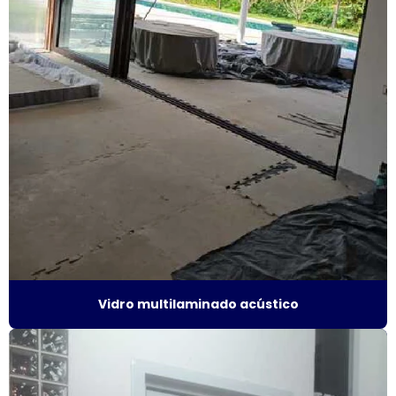
Esquadrias de alto padrão
Esquadrias alumínio acústicas
Esquadrias de alumínio alto padrão
Esquadrias de alumínio fábrica
Esquadrias de alumínio isolamento acústico
Esquadrias de alumínio janelas e portas
Esquadrias de alumínio janelas valor
Esquadrias de alumínio maxim ar
Vidro multilaminado acústico
Esquadrias de alumínio sob medida
Esquadrias de alumínio sob medida preço