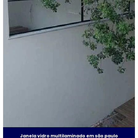
Fábrica de janela sobreposta de correr em sp
Fábrica de janela sobreposta de giro
Fábrica janela sobreposta de giro em são paulo
Fábrica de janela vidro multilaminado
Fábrica de janela vidro triplo
Fábrica de porta camarão
Fábrica de tela mosquiteira
Fabricante de esquadrias
Fabricante esquadrias alumínio
Fabricante de janela acústica
Janela vidro multilaminado em são paulo