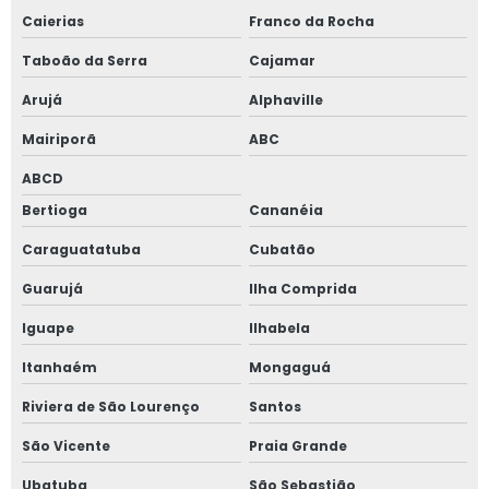
Janela de vidro duplo com persiana interna
Caierias
Franco da Rocha
Janela de vidro duplo com persiana interna preço
Taboão da Serra
Cajamar
Janela vidro insulado
Arujá
Alphaville
Mairiporã
ABC
Janela vidro multilaminado
ABCD
Janela vidro multilaminado em são paulo
Bertioga
Cananéia
Janela vidro multilaminado em sp
Caraguatatuba
Cubatão
Guarujá
Ilha Comprida
Janela vidro quádruplo
Iguape
Ilhabela
Janela vidro triplo
Itanhaém
Mongaguá
Janela de vidro triplo em sp
Riviera de São Lourenço
Santos
Janelas antirruído para ambientes de trabalho
São Vicente
Praia Grande
Ubatuba
São Sebastião