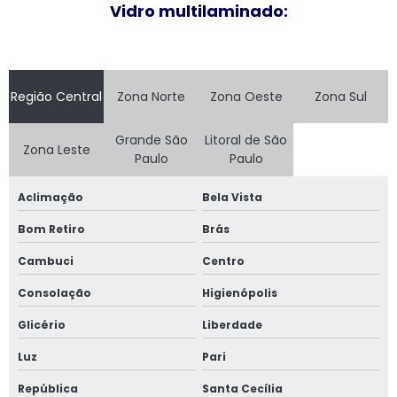
Vidro multilaminado:
Fornecedor de janela de alumínio sobreposta
Fornecedor de janela anti ruído
Região Central
Zona Norte
Zona Oeste
Zona Sul
Fornecedor de janela sobreposta
Grande São
Litoral de São
Zona Leste
Fornecedor de janela sobreposta de correr
Paulo
Paulo
Fornecedor de janela sobreposta de giro
Aclimação
Bela Vista
Fornecedor de janela vidro multilaminado
Bom Retiro
Brás
Cambuci
Centro
Fornecedor de janela vidro triplo
Consolação
Higienópolis
Indústria de esquadrias de alumínio
Glicério
Liberdade
Instalação de esquadrias de alumínio
Luz
Pari
Instalação de tela mosquiteira
República
Santa Cecília