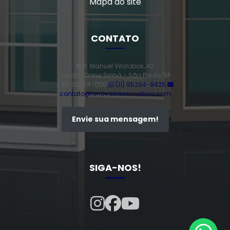
Mapa do site
CONTATO
R. Manuel Vilalobos, 42
Jardim Dona Sinhá - São Paulo/SP
CEP: 03924-050
(11) 95294-9425
contato@renovacaoacustica.com
Envie sua mensagem!
SIGA-NOS!