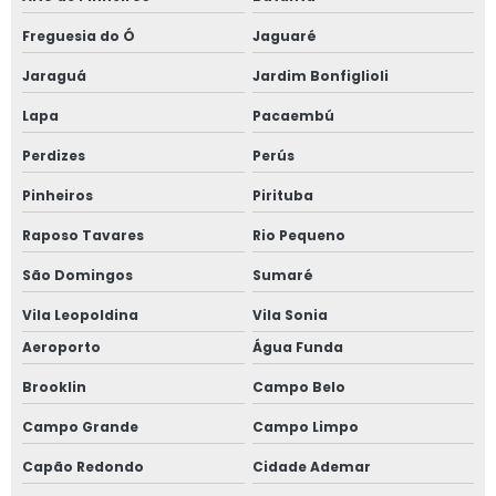
Freguesia do Ó
Jaguaré
Janela de alumínio anti ruído com vidro fumê
Jaraguá
Jardim Bonfiglioli
Janela de alumínio sob medida
Lapa
Pacaembú
Janela de alumínio sobreposta
Perdizes
Perús
Janela de alumínio sobreposta em são paulo
Pinheiros
Pirituba
Raposo Tavares
Rio Pequeno
Janela de alumínio sobreposta em sp
São Domingos
Sumaré
Janela em aluminio vidro duplo
Vila Leopoldina
Vila Sonia
Janela anti barulho
Aeroporto
Água Funda
Brooklin
Campo Belo
Janela anti barulho para residências
Campo Grande
Campo Limpo
Janela anti ruído sobrepor
Capão Redondo
Cidade Ademar
Janela anti ruído de sobrepor slim