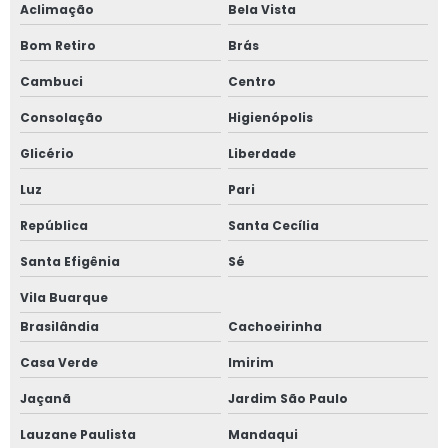
Aclimação
Bela Vista
Janela acústica sobreposta
Bom Retiro
Brás
Janela acústica vidro duplo
Cambuci
Centro
Janela acústica vidro triplo
Consolação
Higienópolis
Janela alto padrão
Glicério
Liberdade
Luz
Pari
Janela com alto padrão acústico
República
Santa Cecília
Janela de alumínio anti ruído com vidro duplo
Santa Efigênia
Sé
Janela de alumínio anti ruído com vidro fumê
Vila Buarque
Janela de alumínio sob medida
Brasilândia
Cachoeirinha
Casa Verde
Imirim
Janela de alumínio sobreposta
Jaçanã
Jardim São Paulo
Janela de alumínio sobreposta em são paulo
Lauzane Paulista
Mandaqui