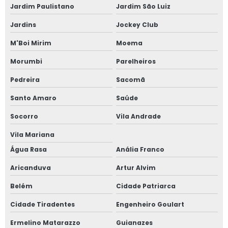
Jardim Paulistano
Jardim São Luiz
Janela sobrepor acústica
Jardins
Jockey Club
Janela sobreposta
M'Boi Mirim
Moema
Janela sobreposta acústica
Morumbi
Parelheiros
Janela sobreposta de alto padrão
Pedreira
Sacomã
Santo Amaro
Saúde
Janela sobreposta de correr
Socorro
Vila Andrade
Janela sobreposta de correr em são paulo
Vila Mariana
Janela sobreposta de giro
Água Rasa
Anália Franco
Aricanduva
Artur Alvim
Janela sobreposta de giro em são paulo
Belém
Cidade Patriarca
Janela sobreposta de giro em sp
Cidade Tiradentes
Engenheiro Goulart
Janela sobreposta preço
Ermelino Matarazzo
Guianazes