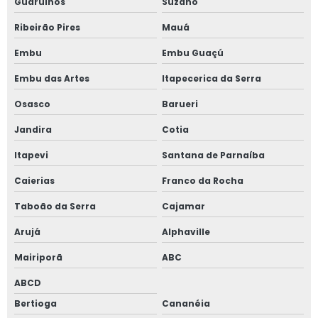
Guarulhos
Suzano
Janela vidro multilaminado em sp
Ribeirão Pires
Mauá
Janela vidro quádruplo
Embu
Embu Guaçú
Embu das Artes
Itapecerica da Serra
Janela vidro triplo
Osasco
Barueri
Janela de vidro triplo em sp
Jandira
Cotia
Janelas antirruído para ambientes de trabalho
Itapevi
Santana de Parnaíba
Janelas antirruído para escritório
Caierias
Franco da Rocha
Taboão da Serra
Cajamar
Janelas para conforto acústico
Arujá
Alphaville
Perfil acústico
Mairiporã
ABC
Persiana horizontal entre vidros
ABCD
Porta de alto padrão
Bertioga
Cananéia