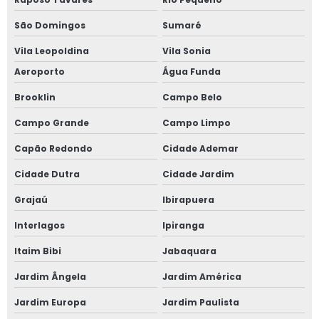
Janela de correr 2 folhas
São Domingos
Sumaré
Janela de correr 2 folhas alumínio
Vila Leopoldina
Vila Sonia
Aeroporto
Água Funda
Janela de correr 3 folhas
Brooklin
Campo Belo
Janela de correr 4 folhas
Campo Grande
Campo Limpo
Janela de correr para quarto
Capão Redondo
Cidade Ademar
Janela fixa vidro duplo
Cidade Dutra
Cidade Jardim
Grajaú
Ibirapuera
Janela de giro
Interlagos
Ipiranga
Janela maxim ar 80x80
Itaim Bibi
Jabaquara
Janela oscilo batente preço
Jardim Ângela
Jardim América
Janela com persiana entre vidros
Jardim Europa
Jardim Paulista