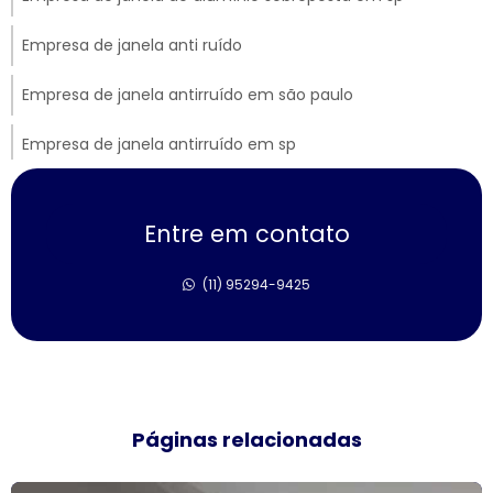
Empresa de janela anti ruído
Empresa de janela antirruído em são paulo
Empresa de janela antirruído em sp
Empresa de janela sobreposta de correr
Entre em contato
Empresa de janela sobreposta de giro
(11) 95294-9425
Empresa de janela sobreposta de giro em sp
Empresa de janela vidro multilaminado
Empresa de janela vidro triplo
Páginas relacionadas
Empresas de esquadrias de alumínio sp
Esquadria de alumínio amadeirado