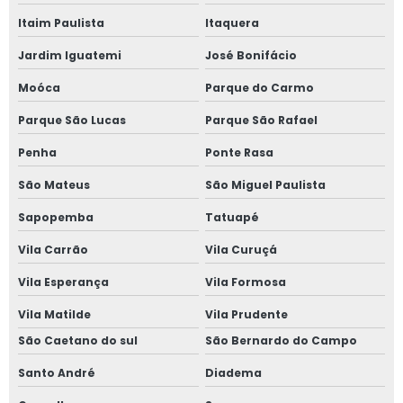
Janela vedação acústica
Itaim Paulista
Itaquera
Jardim Iguatemi
José Bonifácio
Janela vidro duplo
Moóca
Parque do Carmo
Janela vidro duplo isolamento acústico
Parque São Lucas
Parque São Rafael
Janela vidro duplo isolamento térmico
Penha
Ponte Rasa
Janela vidro duplo com persiana
São Mateus
São Miguel Paulista
Sapopemba
Tatuapé
Janela de vidro duplo com persiana interna
Vila Carrão
Vila Curuçá
Janela de vidro duplo com persiana interna preço
Vila Esperança
Vila Formosa
Janela vidro insulado
Vila Matilde
Vila Prudente
São Caetano do sul
São Bernardo do Campo
Janela vidro multilaminado
Santo André
Diadema
Janela vidro multilaminado em são paulo