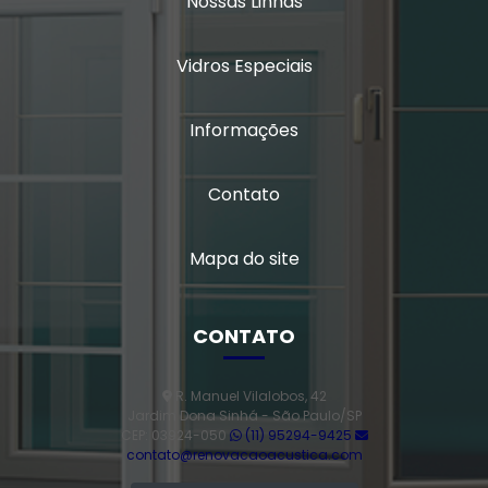
Nossas Linhas
Vidros Especiais
Informações
Contato
Mapa do site
CONTATO
R. Manuel Vilalobos, 42
Jardim Dona Sinhá - São Paulo/SP
CEP: 03924-050
(11) 95294-9425
contato@renovacaoacustica.com