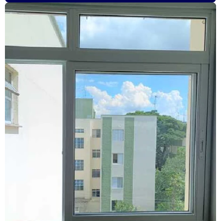
Fabricante de janela sobreposta de giro
Fabricante de janela vidro multilaminado
Fabricante de janela vidro triplo
Fabricante de portas e janelas de alumínio
Fornecedor de esquadrias de alto padrão
Fornecedor de esquadrias de alumínio
Fornecedor de janela de alumínio sobreposta
Fornecedor de janela anti ruído
Fornecedor de janela sobreposta
Fornecedor de janela sobreposta de correr