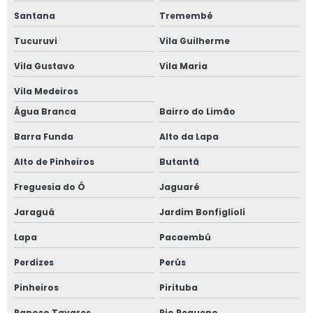
Janela de alumínio sobreposta em sp
Santana
Tremembé
Janela em aluminio vidro duplo
Tucuruvi
Vila Guilherme
Vila Gustavo
Vila Maria
Janela anti barulho
Vila Medeiros
Janela anti barulho para residências
Água Branca
Bairro do Limão
Janela anti ruído sobrepor
Barra Funda
Alto da Lapa
Alto de Pinheiros
Butantã
Janela anti ruído de sobrepor slim
Freguesia do Ó
Jaguaré
Janela anti ruído sobreposta
Jaraguá
Jardim Bonfiglioli
Janela anti ruido sp
Lapa
Pacaembú
Janela anti som
Perdizes
Perús
Pinheiros
Pirituba
Janela para casas de alto padrão
Raposo Tavares
Rio Pequeno