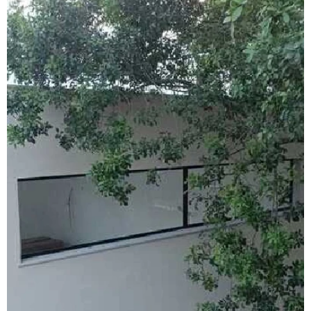
Esquadrias de alumínio valor
Esquadrias anti ruído
Esquadrias condomínio
Esquadrias com isolamento acústico
Esquadrias com persianas integradas
Esquadrias termo acústicas
Fábrica de esquadrias
Fábrica esquadrias de alumínio
Fábrica de esquadrias de alumínio em são paulo
Fábrica de esquadrias de alumínio em sp