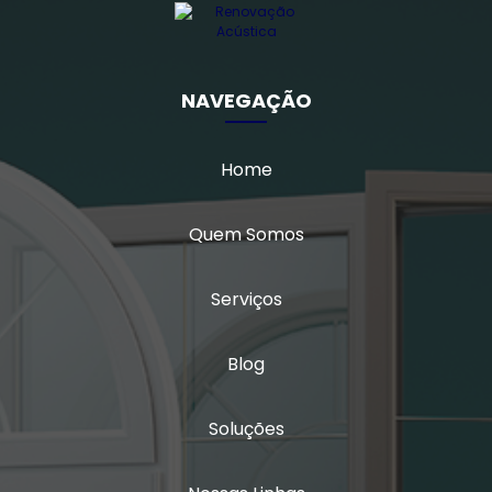
Vidro multilaminado
Vidro multilaminado acústico
NAVEGAÇÃO
Vidro quádruplo
Home
Vidro triplo
Vidro triplo acústico
Quem Somos
Serviços
Blog
Soluções