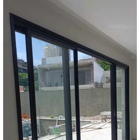
Esquadria alumínio janela preço
Esquadria de alumínio preço metro
Esquadria com persiana
Esquadrias acústicas
Esquadrias acústicas de alumínio
Esquadrias de alto padrão
Esquadrias alumínio acústicas
Esquadrias de alumínio alto padrão
Esquadrias de alumínio fábrica