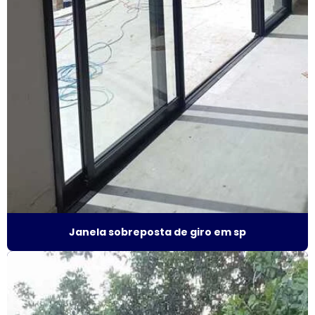
Esquadrias de alumínio isolamento acústico
Esquadrias de alumínio janelas e portas
Esquadrias de alumínio janelas valor
Esquadrias de alumínio maxim ar
Esquadrias de alumínio sob medida
Esquadrias de alumínio sob medida preço
Esquadrias de alumínio sob medida são paulo
Esquadrias de alumínio sob medida valor
Janela sobreposta de giro em sp
Esquadrias de alumínio preço m2
Esquadrias de alumínio em são paulo