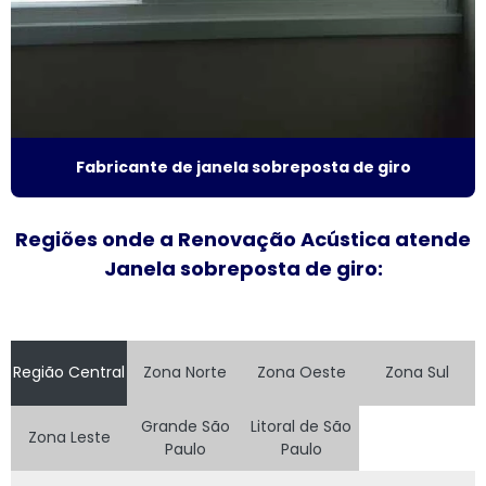
Fornecedor de janela sobreposta de giro
Fornecedor de janela vidro multilaminado
Fornecedor de janela vidro triplo
Indústria de esquadrias de alumínio
Fabricante de janela sobreposta de giro
Instalação de esquadrias de alumínio
Regiões onde a Renovação Acústica atende
Instalação de tela mosquiteira
Janela sobreposta de giro:
Janela acústica
Janela acústica anti ruído
Região Central
Zona Norte
Zona Oeste
Zona Sul
Janela acústica são paulo
Grande São
Litoral de São
Zona Leste
Paulo
Paulo
Janela acústica sobrepor