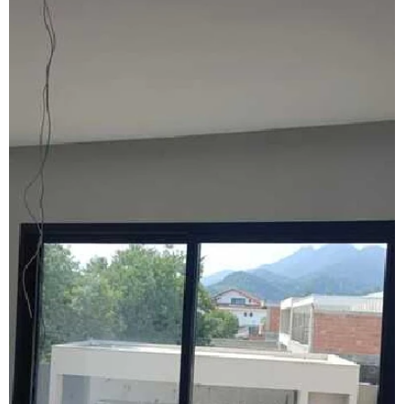
Fábrica de janela vidro multilaminado
Fábrica de janela vidro triplo
Fábrica de porta camarão
Fábrica de tela mosquiteira
Fabricante de esquadrias
Fabricante esquadrias alumínio
Fabricante de janela acústica
Fabricante de janela de alumínio sobreposta
Fabricante de janela anti ruído