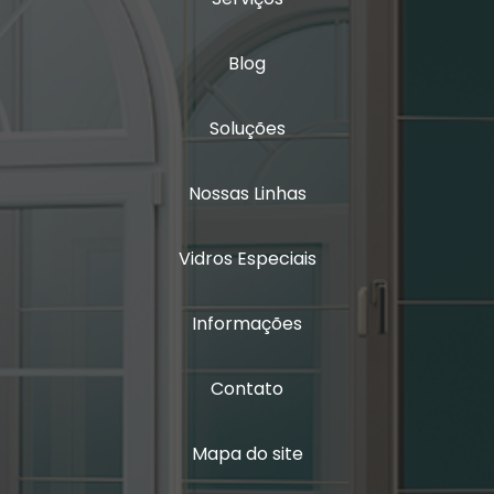
Vidro isolamento acústico
Blog
Vidro laminado triplo
Vidro multilaminado
Soluções
Vidro multilaminado acústico
Nossas Linhas
Vidro quádruplo
Vidros Especiais
Vidro triplo
Vidro triplo acústico
Informações
Contato
Mapa do site