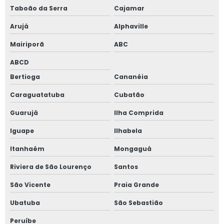
Janela vidro multilaminado
Taboão da Serra
Cajamar
Arujá
Alphaville
Janela vidro multilaminado em são paulo
Mairiporã
ABC
Janela vidro multilaminado em sp
ABCD
Janela vidro quádruplo
Bertioga
Cananéia
Caraguatatuba
Cubatão
Janela vidro triplo
Guarujá
Ilha Comprida
Janela de vidro triplo em sp
Iguape
Ilhabela
Janelas antirruído para ambientes de trabalho
Itanhaém
Mongaguá
Janelas antirruído para escritório
Riviera de São Lourenço
Santos
São Vicente
Praia Grande
Janelas para conforto acústico
Ubatuba
São Sebastião
Perfil acústico
Peruíbe