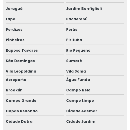
Janela de alumínio sobreposta
Jaraguá
Jardim Bonfiglioli
Janela de alumínio sobreposta em são paulo
Lapa
Pacaembú
Janela de alumínio sobreposta em sp
Perdizes
Perús
Pinheiros
Pirituba
Janela em aluminio vidro duplo
Raposo Tavares
Rio Pequeno
Janela anti barulho
São Domingos
Sumaré
Janela anti barulho para residências
Vila Leopoldina
Vila Sonia
Aeroporto
Água Funda
Janela anti ruído sobrepor
Brooklin
Campo Belo
Janela anti ruído de sobrepor slim
Campo Grande
Campo Limpo
Janela anti ruído sobreposta
Capão Redondo
Cidade Ademar
Janela anti ruido sp
Cidade Dutra
Cidade Jardim