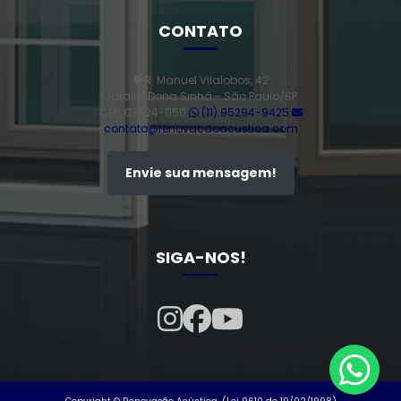
CONTATO
R. Manuel Vilalobos, 42
Jardim Dona Sinhá - São Paulo/SP
CEP: 03924-050
(11) 95294-9425
contato@renovacaoacustica.com
Envie sua mensagem!
SIGA-NOS!