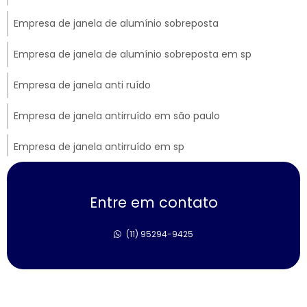
Empresa de janela de alumínio sobreposta
Empresa de janela de alumínio sobreposta em sp
Empresa de janela anti ruído
Empresa de janela antirruído em são paulo
Empresa de janela antirruído em sp
Empresa de janela sobreposta de correr
Entre em contato
Empresa de janela sobreposta de giro
(11) 95294-9425
Empresa de janela sobreposta de giro em sp
Empresa de janela vidro multilaminado
Empresa de janela vidro triplo