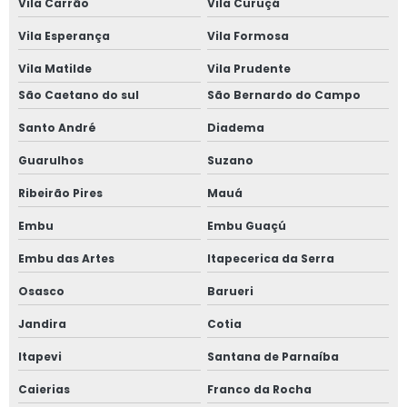
Vila Carrão
Vila Curuçá
Janela sobreposta de giro em sp
Vila Esperança
Vila Formosa
Janela sobreposta preço
Vila Matilde
Vila Prudente
Janela vedação acústica
São Caetano do sul
São Bernardo do Campo
Santo André
Diadema
Janela vidro duplo
Guarulhos
Suzano
Janela vidro duplo isolamento acústico
Ribeirão Pires
Mauá
Janela vidro duplo isolamento térmico
Embu
Embu Guaçú
Janela vidro duplo com persiana
Embu das Artes
Itapecerica da Serra
Osasco
Barueri
Janela de vidro duplo com persiana interna
Jandira
Cotia
Janela de vidro duplo com persiana interna preço
Itapevi
Santana de Parnaíba
Janela vidro insulado
Caierias
Franco da Rocha