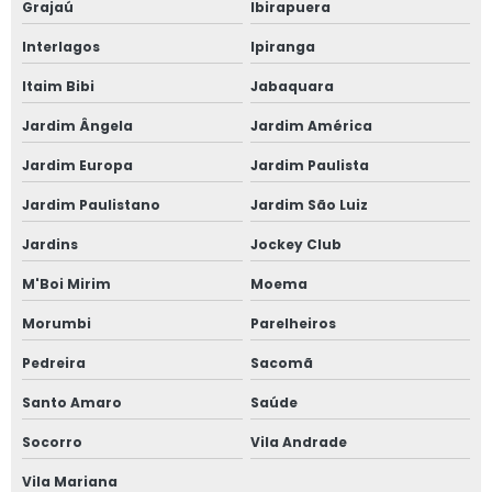
Grajaú
Ibirapuera
Janela anti som
Interlagos
Ipiranga
Janela para casas de alto padrão
Itaim Bibi
Jabaquara
Janela de correr 2 folhas
Jardim Ângela
Jardim América
Janela de correr 2 folhas alumínio
Jardim Europa
Jardim Paulista
Jardim Paulistano
Jardim São Luiz
Janela de correr 3 folhas
Jardins
Jockey Club
Janela de correr 4 folhas
M'Boi Mirim
Moema
Janela de correr para quarto
Morumbi
Parelheiros
Janela fixa vidro duplo
Pedreira
Sacomã
Santo Amaro
Saúde
Janela de giro
Socorro
Vila Andrade
Janela maxim ar 80x80
Vila Mariana