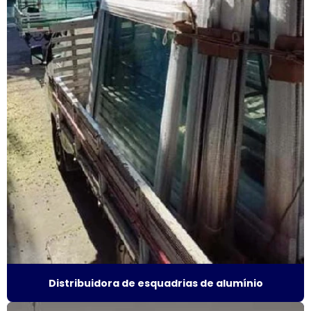
Fábrica de esquadrias de alumínio em sp
Fábrica de janela acústica
Fábrica de janela de alumínio sobreposta
Fábrica de janela anti ruído
Fábrica de janela antirruído em são paulo
Fábrica de janela antirruído em sp
Fábrica de janela sobreposta de correr
Fábrica de janela sobreposta de correr em sp
Fábrica de janela sobreposta de giro
Distribuidora de esquadrias de alumínio
Fábrica janela sobreposta de giro em são paulo