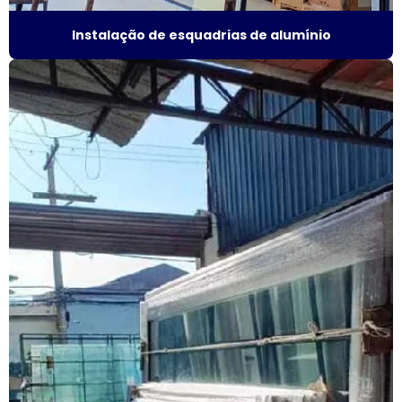
Instalação de esquadrias de alumínio
Esquadrias de alumínio em são paulo
Esquadrias de alumínio valor
Esquadrias anti ruído
Esquadrias condomínio
Esquadrias com isolamento acústico
Esquadrias com persianas integradas
Esquadrias termo acústicas
Fábrica de esquadrias
Fábrica esquadrias de alumínio
Fábrica de esquadrias de alumínio em são paulo