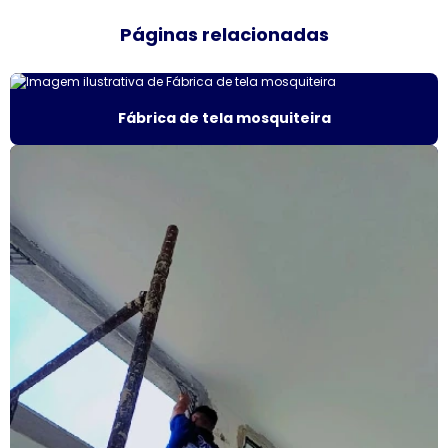
Páginas relacionadas
Empresas de esquadrias de alumínio sp
Esquadria de alumínio amadeirado
Fábrica de tela mosquiteira
Esquadria alumínio janela preço
Esquadria de alumínio preço metro
Esquadria com persiana
Esquadrias acústicas
Esquadrias acústicas de alumínio
Esquadrias de alto padrão
Esquadrias alumínio acústicas
Esquadrias de alumínio alto padrão