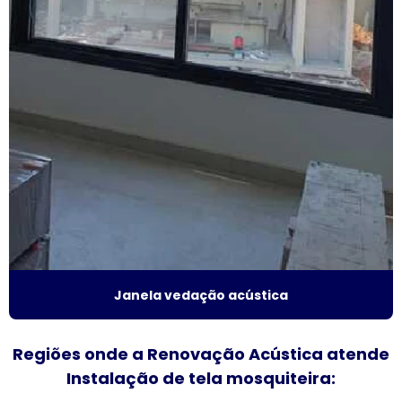
Fabricante de janela antirruído em sp
Fabricante de janela sobreposta de correr
Fabricante de janela sobreposta de giro
Fabricante de janela vidro multilaminado
Fabricante de janela vidro triplo
Fabricante de portas e janelas de alumínio
Fornecedor de esquadrias de alto padrão
Fornecedor de esquadrias de alumínio
Janela vedação acústica
Fornecedor de janela de alumínio sobreposta
Regiões onde a Renovação Acústica atende
Fornecedor de janela anti ruído
Instalação de tela mosquiteira: