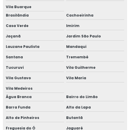
Janela acústica são paulo
Vila Buarque
Janela acústica sobrepor
Brasilândia
Cachoeirinha
Casa Verde
Imirim
Janela acústica sobreposta
Jaçanã
Jardim São Paulo
Janela acústica vidro duplo
Lauzane Paulista
Mandaqui
Janela acústica vidro triplo
Santana
Tremembé
Janela alto padrão
Tucuruvi
Vila Guilherme
Vila Gustavo
Vila Maria
Janela com alto padrão acústico
Vila Medeiros
Janela de alumínio anti ruído com vidro duplo
Água Branca
Bairro do Limão
Janela de alumínio anti ruído com vidro fumê
Barra Funda
Alto da Lapa
Alto de Pinheiros
Butantã
Janela de alumínio sob medida
Freguesia do Ó
Jaguaré