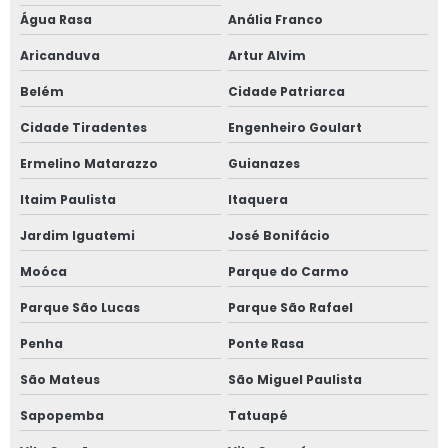
Janela oscilo batente preço
Água Rasa
Anália Franco
Janela com persiana entre vidros
Aricanduva
Artur Alvim
Belém
Cidade Patriarca
Janela sobrepor acústica
Cidade Tiradentes
Engenheiro Goulart
Janela sobreposta
Ermelino Matarazzo
Guianazes
Janela sobreposta acústica
Itaim Paulista
Itaquera
Janela sobreposta de alto padrão
Jardim Iguatemi
José Bonifácio
Moóca
Parque do Carmo
Janela sobreposta de correr
Parque São Lucas
Parque São Rafael
Janela sobreposta de correr em são paulo
Penha
Ponte Rasa
Janela sobreposta de giro
São Mateus
São Miguel Paulista
Janela sobreposta de giro em são paulo
Sapopemba
Tatuapé