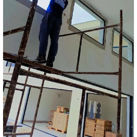
Esquadrias de alumínio fábrica
Esquadrias de alumínio isolamento acústico
Esquadrias de alumínio janelas e portas
Esquadrias de alumínio janelas valor
Esquadrias de alumínio maxim ar
Esquadrias de alumínio sob medida
Esquadrias de alumínio sob medida preço
Esquadrias de alumínio sob medida são paulo
Esquadrias de alumínio sob medida valor
Esquadrias de alumínio preço m2