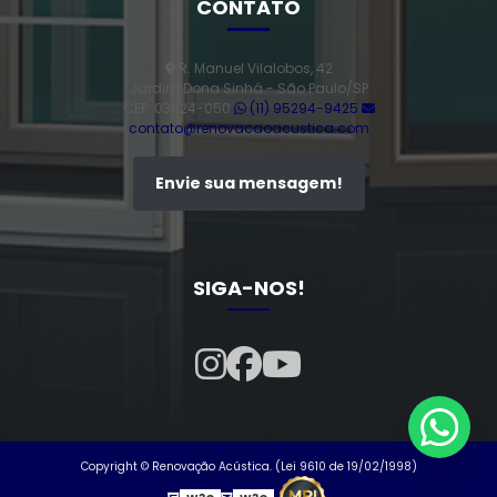
CONTATO
Esquadrias de Alumínio Sob Medida: Estilo e
Funcionalidade para Renovar Seu Espaço
R. Manuel Vilalobos, 42
Jardim Dona Sinhá - São Paulo/SP
Esquadrias de Alumínio Sob Medida: Estilo,
CEP: 03924-050
(11) 95294-9425
Durabilidade e Funcionalidade para sua Casa
contato@renovacaoacustica.com
Esquadrias de Alumínio Sob Medida: Melhore Seu
Envie sua mensagem!
Espaço e Sua Qualidade de Vida
Esquadrias de Alumínio Sob Medida: Soluções
Personalizadas para Transformar Seu Espaço
SIGA-NOS!
Esquadrias de Alumínio Sob Medida: Transforme seus
Espaços com Estilo e Funcionalidade
Esquadrias de Alumínio Sob Medida: Vantagens para
Projetos Residenciais
Copyright © Renovação Acústica. (Lei 9610 de 19/02/1998)
Esquadrias de Alumínio: Soluções Eficazes para