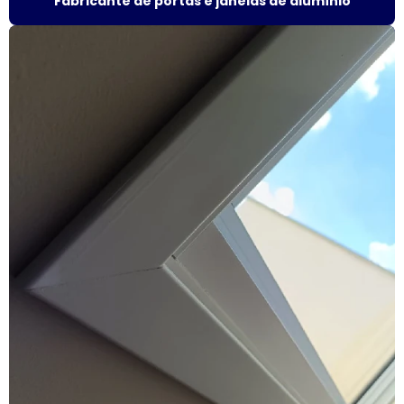
Fabricante de portas e janelas de alumínio
Esquadria alumínio janela preço
Esquadria de alumínio preço metro
Esquadria com persiana
Esquadrias acústicas
Esquadrias acústicas de alumínio
Esquadrias de alto padrão
Esquadrias alumínio acústicas
Esquadrias de alumínio alto padrão
Esquadrias de alumínio fábrica
Esquadrias de alumínio isolamento acústico