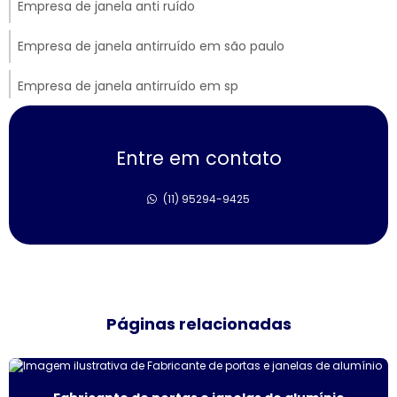
Empresa de janela anti ruído
Empresa de janela antirruído em são paulo
Empresa de janela antirruído em sp
Empresa de janela sobreposta de correr
Entre em contato
Empresa de janela sobreposta de giro
(11) 95294-9425
Empresa de janela sobreposta de giro em sp
Empresa de janela vidro multilaminado
Empresa de janela vidro triplo
Páginas relacionadas
Empresas de esquadrias de alumínio sp
Esquadria de alumínio amadeirado