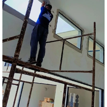
Esquadrias anti ruído
Esquadrias condomínio
Esquadrias com isolamento acústico
Esquadrias com persianas integradas
Esquadrias termo acústicas
Fábrica de esquadrias
Fábrica esquadrias de alumínio
Fábrica de esquadrias de alumínio em são paulo
Fábrica de esquadrias de alumínio em sp
Fábrica de janela acústica