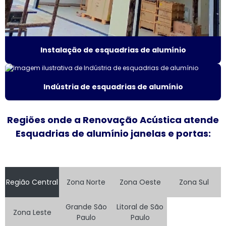
Fábrica de janela de alumínio sobreposta
Fábrica de janela anti ruído
Instalação de esquadrias de alumínio
Fábrica de janela antirruído em são paulo
Fábrica de janela antirruído em sp
Indústria de esquadrias de alumínio
Fábrica de janela sobreposta de correr
Regiões onde a Renovação Acústica atende
Fábrica de janela sobreposta de correr em sp
Esquadrias de alumínio janelas e portas:
Fábrica de janela sobreposta de giro
Fábrica janela sobreposta de giro em são paulo
Região Central
Zona Norte
Zona Oeste
Zona Sul
Fábrica de janela vidro multilaminado
Grande São
Litoral de São
Fábrica de janela vidro triplo
Zona Leste
Paulo
Paulo