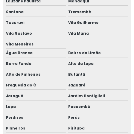
Lauzane Paulista
Mandaqui
Fabricante de janela vidro multilaminado
Santana
Tremembé
Fabricante de janela vidro triplo
Tucuruvi
Vila Guilherme
Fabricante de portas e janelas de alumínio
Vila Gustavo
Vila Maria
Vila Medeiros
Fornecedor de esquadrias de alto padrão
Água Branca
Bairro do Limão
Fornecedor de esquadrias de alumínio
Barra Funda
Alto da Lapa
Fornecedor de janela de alumínio sobreposta
Alto de Pinheiros
Butantã
Freguesia do Ó
Jaguaré
Fornecedor de janela anti ruído
Jaraguá
Jardim Bonfiglioli
Fornecedor de janela sobreposta
Lapa
Pacaembú
Fornecedor de janela sobreposta de correr
Perdizes
Perús
Fornecedor de janela sobreposta de giro
Pinheiros
Pirituba