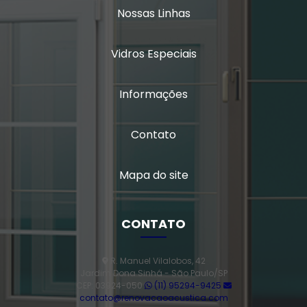
Nossas Linhas
Janela vidro quádruplo
Vidros Especiais
Janela vidro triplo
Janela de vidro triplo em sp
Informações
Janelas antirruído para ambientes de trabalho
Contato
Janelas antirruído para escritório
Mapa do site
Janelas para conforto acústico
Perfil acústico
CONTATO
Persiana horizontal entre vidros
R. Manuel Vilalobos, 42
Porta de alto padrão
Jardim Dona Sinhá - São Paulo/SP
CEP: 03924-050
(11) 95294-9425
contato@renovacaoacustica.com
Porta de alumínio alto padrão