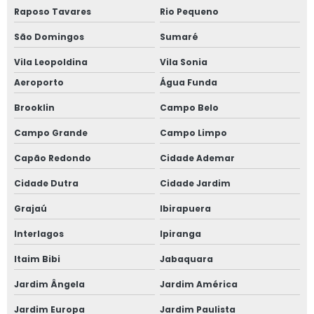
Raposo Tavares
Rio Pequeno
Fornecedor de janela vidro multilaminado
São Domingos
Sumaré
Fornecedor de janela vidro triplo
Vila Leopoldina
Vila Sonia
Indústria de esquadrias de alumínio
Aeroporto
Água Funda
Brooklin
Campo Belo
Instalação de esquadrias de alumínio
Campo Grande
Campo Limpo
Instalação de tela mosquiteira
Capão Redondo
Cidade Ademar
Janela acústica
Cidade Dutra
Cidade Jardim
Janela acústica anti ruído
Grajaú
Ibirapuera
Interlagos
Ipiranga
Janela acústica são paulo
Itaim Bibi
Jabaquara
Janela acústica sobrepor
Jardim Ângela
Jardim América
Janela acústica sobreposta
Jardim Europa
Jardim Paulista