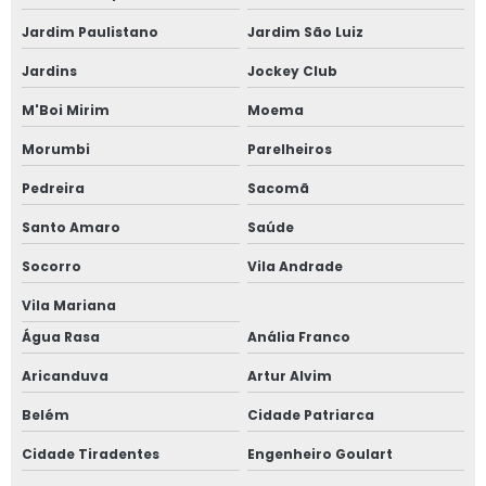
Janela acústica vidro duplo
Jardim Paulistano
Jardim São Luiz
Jardins
Jockey Club
Janela acústica vidro triplo
M'Boi Mirim
Moema
Janela alto padrão
Morumbi
Parelheiros
Janela com alto padrão acústico
Pedreira
Sacomã
Janela de alumínio anti ruído com vidro duplo
Santo Amaro
Saúde
Socorro
Vila Andrade
Janela de alumínio anti ruído com vidro fumê
Vila Mariana
Janela de alumínio sob medida
Água Rasa
Anália Franco
Janela de alumínio sobreposta
Aricanduva
Artur Alvim
Janela de alumínio sobreposta em são paulo
Belém
Cidade Patriarca
Cidade Tiradentes
Engenheiro Goulart
Janela de alumínio sobreposta em sp