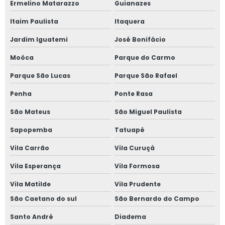
Ermelino Matarazzo
Guianazes
Janela em aluminio vidro duplo
Itaim Paulista
Itaquera
Janela anti barulho
Jardim Iguatemi
José Bonifácio
Janela anti barulho para residências
Moóca
Parque do Carmo
Parque São Lucas
Parque São Rafael
Janela anti ruído sobrepor
Penha
Ponte Rasa
Janela anti ruído de sobrepor slim
São Mateus
São Miguel Paulista
Janela anti ruído sobreposta
Sapopemba
Tatuapé
Janela anti ruido sp
Vila Carrão
Vila Curuçá
Vila Esperança
Vila Formosa
Janela anti som
Vila Matilde
Vila Prudente
Janela para casas de alto padrão
São Caetano do sul
São Bernardo do Campo
Janela de correr 2 folhas
Santo André
Diadema