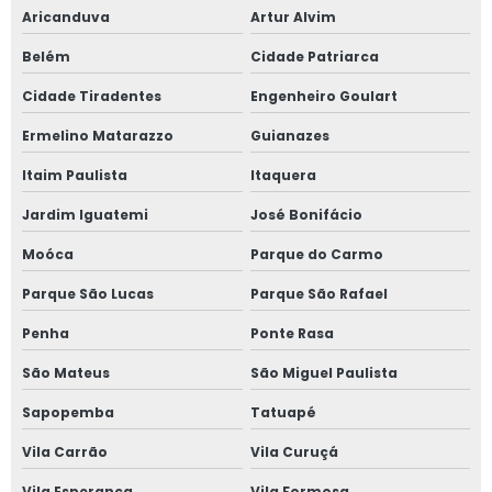
Janela acústica
Aricanduva
Artur Alvim
Janela acústica anti ruído
Belém
Cidade Patriarca
Cidade Tiradentes
Engenheiro Goulart
Janela acústica são paulo
Ermelino Matarazzo
Guianazes
Janela acústica sobrepor
Itaim Paulista
Itaquera
Janela acústica sobreposta
Jardim Iguatemi
José Bonifácio
Janela acústica vidro duplo
Moóca
Parque do Carmo
Parque São Lucas
Parque São Rafael
Janela acústica vidro triplo
Penha
Ponte Rasa
Janela alto padrão
São Mateus
São Miguel Paulista
Janela com alto padrão acústico
Sapopemba
Tatuapé
Janela de alumínio anti ruído com vidro duplo
Vila Carrão
Vila Curuçá
Vila Esperança
Vila Formosa