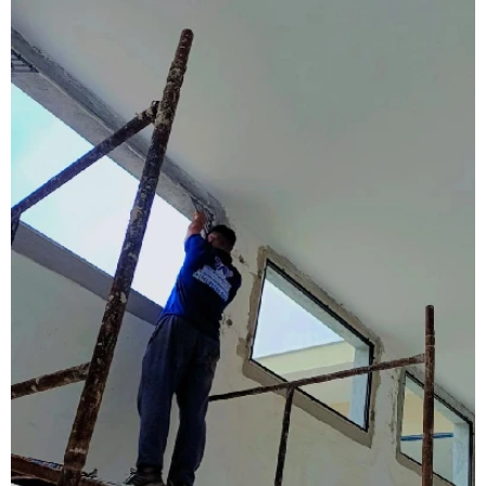
Esquadrias alumínio acústicas
Esquadrias de alumínio alto padrão
Esquadrias de alumínio fábrica
Esquadrias de alumínio isolamento acústico
Esquadrias de alumínio janelas e portas
Esquadrias de alumínio janelas valor
Esquadrias de alumínio maxim ar
Esquadrias de alumínio sob medida
Esquadrias de alumínio sob medida preço
Esquadrias de alumínio sob medida são paulo