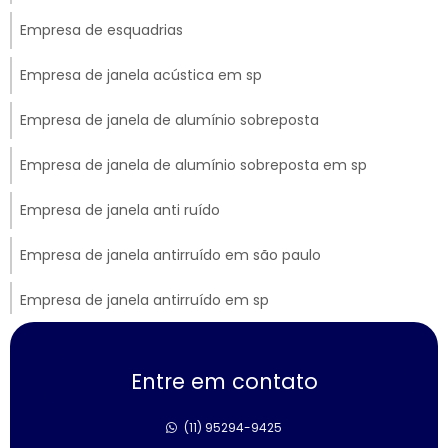
Empresa de esquadrias
Empresa de janela acústica em sp
Empresa de janela de alumínio sobreposta
Empresa de janela de alumínio sobreposta em sp
Empresa de janela anti ruído
Empresa de janela antirruído em são paulo
Empresa de janela antirruído em sp
Empresa de janela sobreposta de correr
Entre em contato
Empresa de janela sobreposta de giro
(11) 95294-9425
Empresa de janela sobreposta de giro em sp