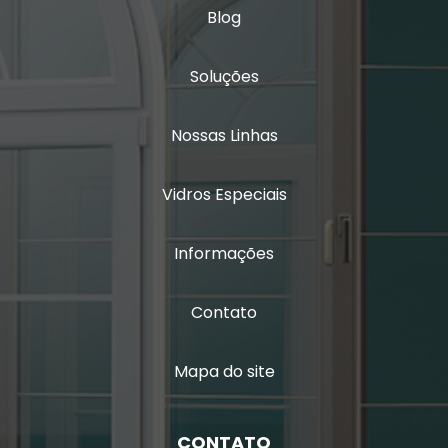
Janela sobreposta de giro
Blog
Janela sobreposta de giro em são paulo
Soluções
Janela sobreposta de giro em sp
Nossas Linhas
Janela sobreposta preço
Janela vedação acústica
Vidros Especiais
Janela vidro duplo
Informações
Janela vidro duplo isolamento acústico
Contato
Janela vidro duplo isolamento térmico
Janela vidro duplo com persiana
Mapa do site
Janela de vidro duplo com persiana interna
CONTATO