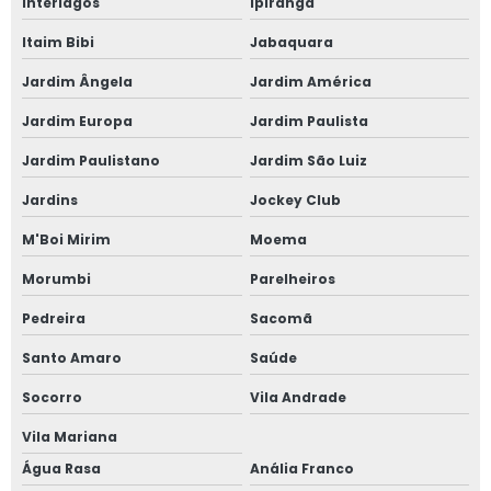
Interlagos
Ipiranga
Itaim Bibi
Jabaquara
Fornecedor de janela anti ruído
Jardim Ângela
Jardim América
Fornecedor de janela sobreposta
Jardim Europa
Jardim Paulista
Fornecedor de janela sobreposta de correr
Jardim Paulistano
Jardim São Luiz
Fornecedor de janela sobreposta de giro
Jardins
Jockey Club
M'Boi Mirim
Moema
Fornecedor de janela vidro multilaminado
Morumbi
Parelheiros
Fornecedor de janela vidro triplo
Pedreira
Sacomã
Indústria de esquadrias de alumínio
Santo Amaro
Saúde
Instalação de esquadrias de alumínio
Socorro
Vila Andrade
Vila Mariana
Instalação de tela mosquiteira
Água Rasa
Anália Franco