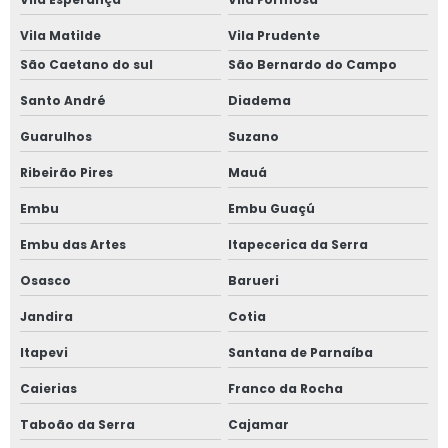
Janela de alumínio anti ruído com vidro fumê
Vila Matilde
Vila Prudente
Janela de alumínio sob medida
São Caetano do sul
São Bernardo do Campo
Janela de alumínio sobreposta
Santo André
Diadema
Guarulhos
Suzano
Janela de alumínio sobreposta em são paulo
Ribeirão Pires
Mauá
Janela de alumínio sobreposta em sp
Embu
Embu Guaçú
Janela em aluminio vidro duplo
Embu das Artes
Itapecerica da Serra
Janela anti barulho
Osasco
Barueri
Jandira
Cotia
Janela anti barulho para residências
Itapevi
Santana de Parnaíba
Janela anti ruído sobrepor
Caierias
Franco da Rocha
Janela anti ruído de sobrepor slim
Taboão da Serra
Cajamar