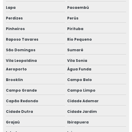
Lapa
Pacaembú
Fabricante de janela anti ruído
Perdizes
Perús
Fabricante de janela antirruído em sp
Pinheiros
Pirituba
Fabricante de janela sobreposta de correr
Raposo Tavares
Rio Pequeno
São Domingos
Sumaré
Fabricante de janela sobreposta de giro
Vila Leopoldina
Vila Sonia
Fabricante de janela vidro multilaminado
Aeroporto
Água Funda
Fabricante de janela vidro triplo
Brooklin
Campo Belo
Campo Grande
Campo Limpo
Fabricante de portas e janelas de alumínio
Capão Redondo
Cidade Ademar
Fornecedor de esquadrias de alto padrão
Cidade Dutra
Cidade Jardim
Fornecedor de esquadrias de alumínio
Grajaú
Ibirapuera
Fornecedor de janela de alumínio sobreposta