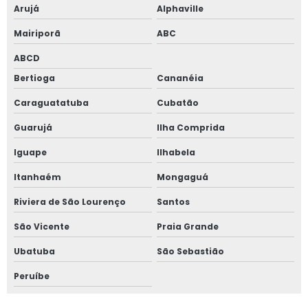
Janela anti ruído sobreposta
Arujá
Alphaville
Mairiporã
ABC
Janela anti ruido sp
ABCD
Janela anti som
Bertioga
Cananéia
Janela para casas de alto padrão
Caraguatatuba
Cubatão
Janela de correr 2 folhas
Guarujá
Ilha Comprida
Iguape
Ilhabela
Janela de correr 2 folhas alumínio
Itanhaém
Mongaguá
Janela de correr 3 folhas
Riviera de São Lourenço
Santos
Janela de correr 4 folhas
São Vicente
Praia Grande
Janela de correr para quarto
Ubatuba
São Sebastião
Peruíbe
Janela fixa vidro duplo