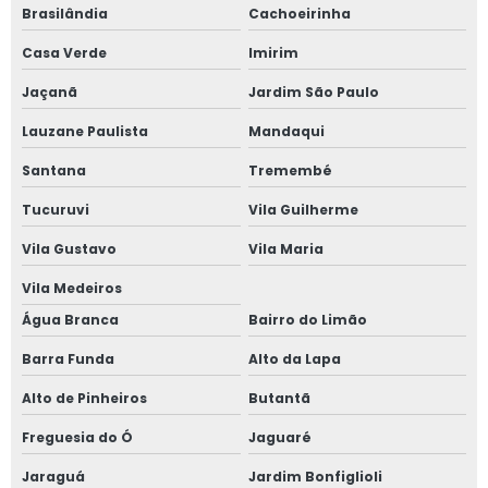
Brasilândia
Cachoeirinha
Fábrica de janela sobreposta de giro
Casa Verde
Imirim
Fábrica janela sobreposta de giro em são paulo
Jaçanã
Jardim São Paulo
Lauzane Paulista
Mandaqui
Fábrica de janela vidro multilaminado
Santana
Tremembé
Fábrica de janela vidro triplo
Tucuruvi
Vila Guilherme
Fábrica de porta camarão
Vila Gustavo
Vila Maria
Fábrica de tela mosquiteira
Vila Medeiros
Água Branca
Bairro do Limão
Fabricante de esquadrias
Barra Funda
Alto da Lapa
Fabricante esquadrias alumínio
Alto de Pinheiros
Butantã
Fabricante de janela acústica
Freguesia do Ó
Jaguaré
Jaraguá
Jardim Bonfiglioli
Fabricante de janela de alumínio sobreposta