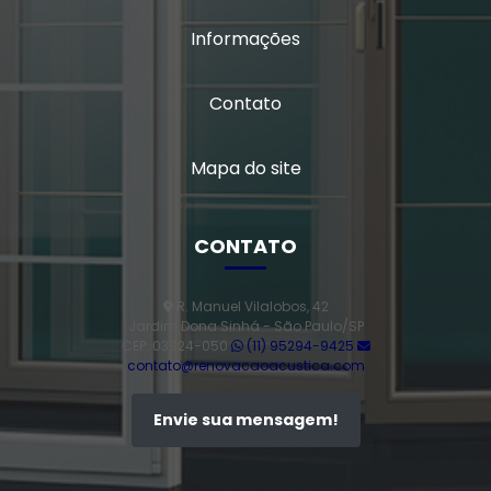
Informações
Contato
Mapa do site
CONTATO
R. Manuel Vilalobos, 42
Jardim Dona Sinhá - São Paulo/SP
CEP: 03924-050
(11) 95294-9425
contato@renovacaoacustica.com
Envie sua mensagem!