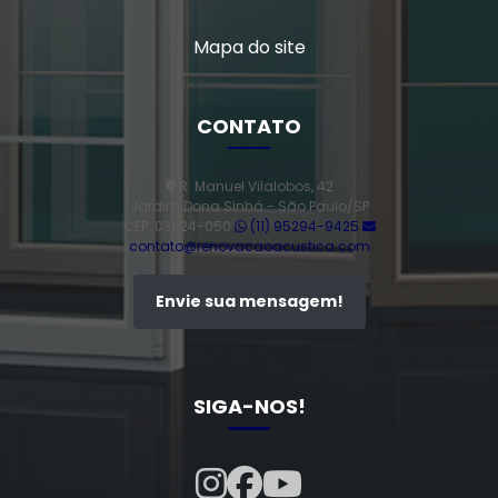
Mapa do site
CONTATO
R. Manuel Vilalobos, 42
Jardim Dona Sinhá - São Paulo/SP
CEP: 03924-050
(11) 95294-9425
contato@renovacaoacustica.com
Envie sua mensagem!
SIGA-NOS!