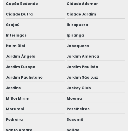
Capão Redondo
Cidade Ademar
Janela fixa vidro duplo
Cidade Dutra
Cidade Jardim
Janela de giro
Grajaú
Ibirapuera
Interlagos
Ipiranga
Janela maxim ar 80x80
Itaim Bibi
Jabaquara
Janela oscilo batente preço
Jardim Ângela
Jardim América
Janela com persiana entre vidros
Jardim Europa
Jardim Paulista
Janela sobrepor acústica
Jardim Paulistano
Jardim São Luiz
Jardins
Jockey Club
Janela sobreposta
M'Boi Mirim
Moema
Janela sobreposta acústica
Morumbi
Parelheiros
Janela sobreposta de alto padrão
Pedreira
Sacomã
Janela sobreposta de correr
Santo Amaro
Saúde