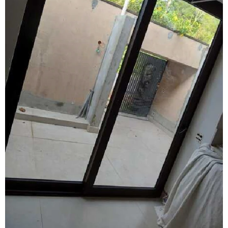
Fábrica de janela sobreposta de correr
Fábrica de janela sobreposta de correr em sp
Fábrica de janela sobreposta de giro
Fábrica janela sobreposta de giro em são paulo
Fábrica de janela vidro multilaminado
Fábrica de janela vidro triplo
Fábrica de porta camarão
Fábrica de tela mosquiteira
Fabricante de esquadrias
Fabricante esquadrias alumínio