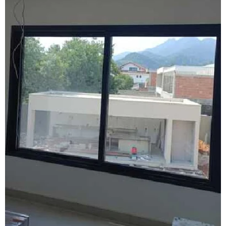
Esquadrias acústicas de alumínio
Esquadrias de alto padrão
Esquadrias alumínio acústicas
Esquadrias de alumínio alto padrão
Esquadrias de alumínio fábrica
Esquadrias de alumínio isolamento acústico
Esquadrias de alumínio janelas e portas
Esquadrias de alumínio janelas valor
Esquadrias de alumínio maxim ar
Esquadrias de alumínio sob medida