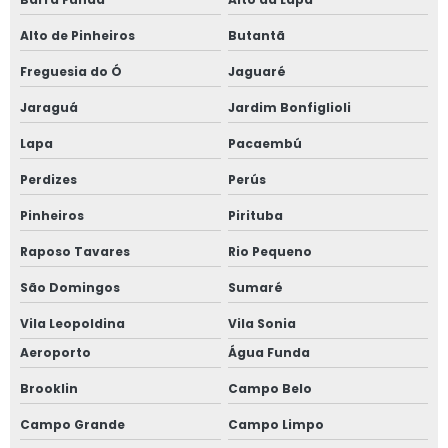
Alto de Pinheiros
Butantã
Janela anti ruído de sobrepor slim
Freguesia do Ó
Jaguaré
Janela anti ruído sobreposta
Jaraguá
Jardim Bonfiglioli
Janela anti ruido sp
Lapa
Pacaembú
Janela anti som
Perdizes
Perús
Pinheiros
Pirituba
Janela para casas de alto padrão
Raposo Tavares
Rio Pequeno
Janela de correr 2 folhas
São Domingos
Sumaré
Janela de correr 2 folhas alumínio
Vila Leopoldina
Vila Sonia
Janela de correr 3 folhas
Aeroporto
Água Funda
Brooklin
Campo Belo
Janela de correr 4 folhas
Campo Grande
Campo Limpo
Janela de correr para quarto