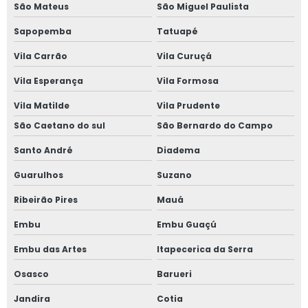
São Mateus
São Miguel Paulista
Janela de vidro duplo com persiana interna
Sapopemba
Tatuapé
Vila Carrão
Vila Curuçá
Janela de vidro duplo com persiana interna preço
Vila Esperança
Vila Formosa
Janela vidro insulado
Vila Matilde
Vila Prudente
Janela vidro multilaminado
São Caetano do sul
São Bernardo do Campo
Santo André
Diadema
Janela vidro multilaminado em são paulo
Guarulhos
Suzano
Janela vidro multilaminado em sp
Ribeirão Pires
Mauá
Janela vidro quádruplo
Embu
Embu Guaçú
Janela vidro triplo
Embu das Artes
Itapecerica da Serra
Osasco
Barueri
Janela de vidro triplo em sp
Jandira
Cotia