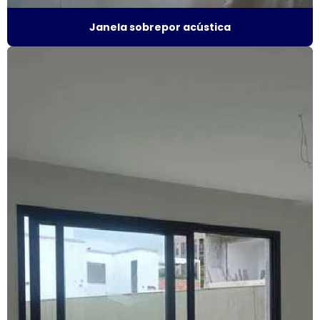
Fabricante de janela acústica
Janela sobrepor acústica
Fabricante de janela de alumínio sobreposta
Fabricante de janela anti ruído
Fabricante de janela antirruído em sp
Fabricante de janela sobreposta de correr
Fabricante de janela sobreposta de giro
Fabricante de janela vidro multilaminado
Fabricante de janela vidro triplo
Fabricante de portas e janelas de alumínio
Fornecedor de esquadrias de alto padrão