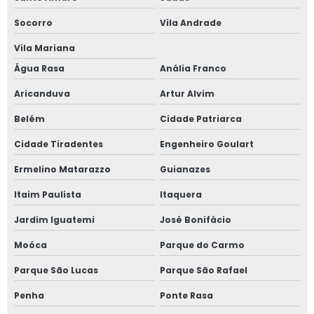
Socorro
Vila Andrade
Janela sobreposta de correr em são paulo
Vila Mariana
Janela sobreposta de giro
Água Rasa
Anália Franco
Janela sobreposta de giro em são paulo
Aricanduva
Artur Alvim
Belém
Cidade Patriarca
Janela sobreposta de giro em sp
Cidade Tiradentes
Engenheiro Goulart
Janela sobreposta preço
Ermelino Matarazzo
Guianazes
Janela vedação acústica
Itaim Paulista
Itaquera
Janela vidro duplo
Jardim Iguatemi
José Bonifácio
Moóca
Parque do Carmo
Janela vidro duplo isolamento acústico
Parque São Lucas
Parque São Rafael
Janela vidro duplo isolamento térmico
Penha
Ponte Rasa
Janela vidro duplo com persiana