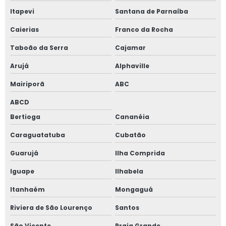
Janelas antirruído para ambientes de trabalho
Itapevi
Santana de Parnaíba
Janelas antirruído para escritório
Caierias
Franco da Rocha
Janelas para conforto acústico
Taboão da Serra
Cajamar
Arujá
Alphaville
Perfil acústico
Mairiporã
ABC
Persiana horizontal entre vidros
ABCD
Porta de alto padrão
Bertioga
Cananéia
Caraguatatuba
Cubatão
Porta de alumínio alto padrão
Guarujá
Ilha Comprida
Porta camarão ripada alumínio
Iguape
Ilhabela
Porta de giro 2 folhas
Itanhaém
Mongaguá
Porta de giro 2 folhas alumínio
Riviera de São Lourenço
Santos
São Vicente
Praia Grande