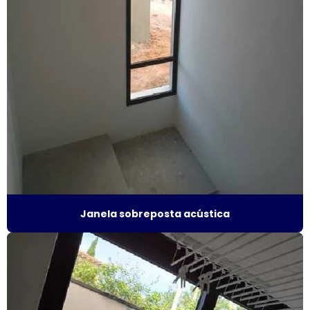
Esquadrias termo acústicas
Fábrica de esquadrias
Fábrica esquadrias de alumínio
Fábrica de esquadrias de alumínio em são paulo
Fábrica de esquadrias de alumínio em sp
Fábrica de janela acústica
Fábrica de janela de alumínio sobreposta
Janela sobreposta acústica
Fábrica de janela anti ruído
Fábrica de janela antirruído em são paulo
Fábrica de janela antirruído em sp