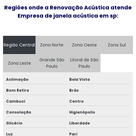
Regiões onde a Renovação Acústica atende
Instalação de tela mosquiteira
Empresa de janela acústica em sp:
Janela acústica
Janela acústica anti ruído
Região Central
Zona Norte
Zona Oeste
Zona Sul
Janela acústica são paulo
Grande São
Litoral de São
Zona Leste
Janela acústica sobrepor
Paulo
Paulo
Janela acústica sobreposta
Aclimação
Bela Vista
Bom Retiro
Brás
Janela acústica vidro duplo
Cambuci
Centro
Janela acústica vidro triplo
Consolação
Higienópolis
Janela alto padrão
Glicério
Liberdade
Janela com alto padrão acústico
Luz
Pari