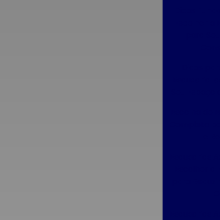
Ambiente Silencioso em Casa
Dicas Fund
Escolher a 
Esquadrias de Alumínio Sob Medida:
Estilo e Funcionalidade para Renovar
para Seu
Seu Espaço
Cons
Esquadrias de Alumínio Sob Medida:
Dicas par
Estilo, Durabilidade e Funcionalidade
Esquadria Id
para sua Casa
Seu Espaço 
Esquadrias de Alumínio Sob Medida:
Escolha de E
Melhore Seu Espaço e Sua
Completo pa
Qualidade de Vida
e R
Esquadrias de Alumínio Sob Medida:
Esquadrias A
Soluções Personalizadas para
Escolher a
Transformar Seu Espaço
para Reduzir
C
Esquadrias de Alumínio Sob Medida:
Transforme seus Espaços com Estilo
Esquadrias A
e Funcionalidade