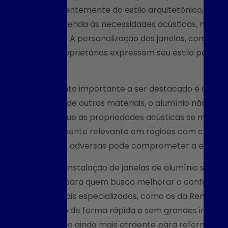
ormando a
Es
independentemente do estilo arquitetônico, é po
e o Design de
apenas atenda às necessidades acústicas, mas 
Esqu
riores
ambiente. A personalização das janelas, com dif
la Sobrepôsta
que os proprietários expressem seu estilo pessoa
ar o Conforto
acústicos.
Térmico do Seu
iente
Outro ponto importante a ser destacado é a durabi
contrário de outros materiais, o alumínio não enfer
Esqu
Esquadrias
garante que as propriedades acústicas se mante
cas Podem
especialmente relevante em regiões com climas 
 o Conforto e
condições adversas pode comprometer a eficácia 
Ruído em Seu
paço
Por fim, a instalação de janelas de alumínio sobr
rar a Empresa
eficiente para quem busca melhorar o conforto a
s Perfeita para
profissionais especializados, como os da Renovação
F
 Projeto
instalação de forma rápida e sem grandes interve
essa opção ainda mais atraente para reformas.
Fáb
her a Empresa