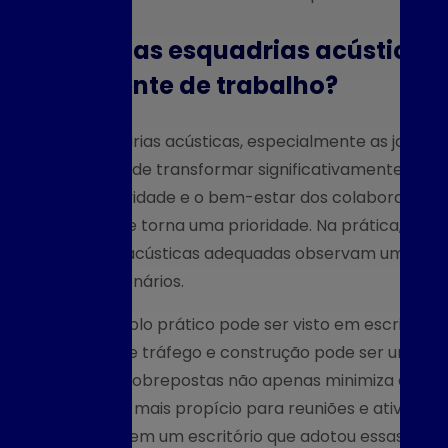
adrias para Seu
Como as esquadrias acústicas
e Construção
Fáb
ambiente de trabalho?
er a Esquadria
ra Renovar Seu
om Estilo e
As esquadrias acústicas, especialmente as janela
icidade
potencial de transformar significativamente o a
a produtividade e o bem-estar dos colaboradores
her a Melhor
externo se torna uma prioridade. Na prática, am
e Esquadrias
soluções acústicas adequadas observam um aume
r Seu Lar com
Fáb
lidade
dos funcionários.
her a Melhor
Um exemplo prático pode ser visto em escritórios
Fáb
ra Valorizar e
barulho de tráfego e construção pode ser uma con
r sua Casa
alumínio sobrepostas não apenas minimiza a ent
Fá
ambiente mais propício para reuniões e atividad
er esquadrias
realizado em um escritório que adotou essas jane
de qualidade e