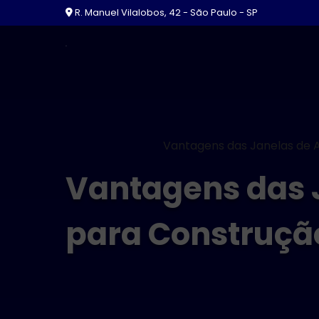
R. Manuel Vilalobos, 42 - São Paulo - SP
Home
Blog
Artigos
Vantagens das Janelas de A
Vantagens das 
para Construção