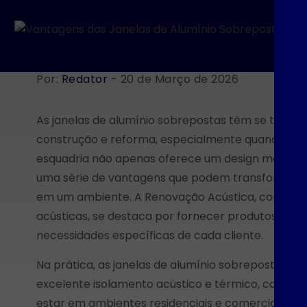
Empr
Emp
Por:
Redator
- 20 de Março de 2026
Em
As janelas de alumínio sobrepostas têm se torna
Em
construção e reforma, especialmente quando se bu
esquadria não apenas oferece um design modern
Em
uma série de vantagens que podem transformar a
em um ambiente. A Renovação Acústica, com sua 
acústicas, se destaca por fornecer produtos de a
necessidades específicas de cada cliente.
E
Na prática, as janelas de alumínio sobrepostas s
excelente isolamento acústico e térmico, caracte
Empr
estar em ambientes residenciais e comerciais. Ao