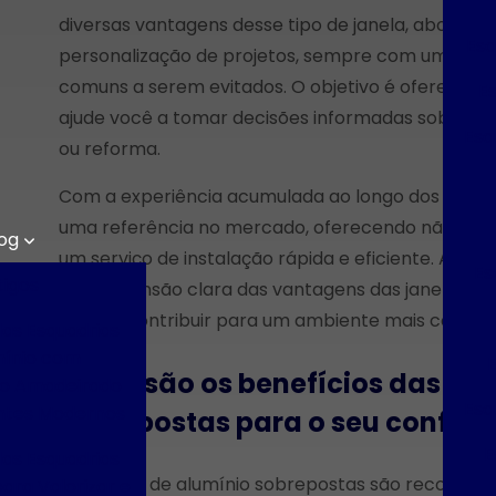
diversas vantagens desse tipo de janela, abordan
Esq
personalização de projetos, sempre com um olhar
comuns a serem evitados. O objetivo é oferecer 
E
ajude você a tomar decisões informadas sobre a 
Esq
ou reforma.
Com a experiência acumulada ao longo dos anos,
uma referência no mercado, oferecendo não ape
og
um serviço de instalação rápida e eficiente. Ao fin
Es
tigos
compreensão clara das vantagens das janelas de
podem contribuir para um ambiente mais confortá
das Esquadrias
mínio com
E
Quais são os benefícios das jan
o Amadeirado
Esq
ntes Modernos
sobrepostas para o seu confort
E
das Esquadrias
As janelas de alumínio sobrepostas são reconheci
ara Valorizar e