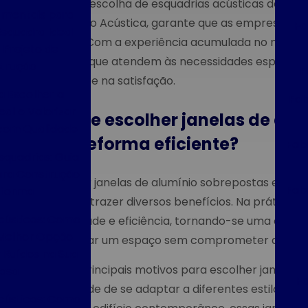
Por fim, a escolha de esquadrias acústicas de qua
amentais para
Renovação Acústica, garante que as empresas est
Fa
Esquadra Ideal
eficazes. Com a experiência acumulada no merca
 Projeto de
produtos que atendem às necessidades específic
trução
F
qualidade e na satisfação.
a Escolher a
Fab
eal e Valorizar
Por que escolher janelas de al
com Qualidade
uma reforma eficiente?
Fab
squadrias: Guia
ra Construção
Optar por janelas de alumínio sobrepostas em u
Fab
eforma
que pode trazer diversos benefícios. Na prática, e
cústicas: Como
versatilidade e eficiência, tornando-se uma esco
 Melhor Opção
modernizar um espaço sem comprometer a quali
 Ruídos na Sua
Um dos principais motivos para escolher janelas 
asa
Fa
capacidade de se adaptar a diferentes estilos arq
cústicas: Como