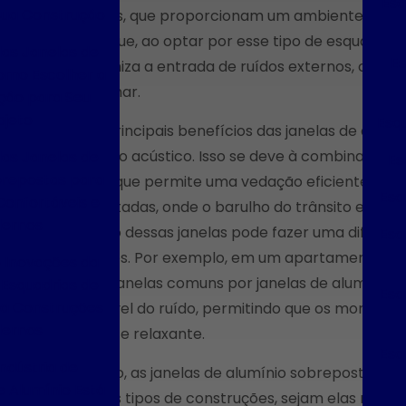
Esq
Sua Construção
superiores, que proporcionam um ambiente mais tra
significa que, ao optar por esse tipo de esquadria
das Janelas de
Es
que minimiza a entrada de ruídos externos, crian
omo Escolher a
ou trabalhar.
ção para Seu
ojeto
Esqu
Um dos principais benefícios das janelas de alum
isolamento acústico. Isso se deve à combinação de
das Janelas de
Es
brepostas para
inovador que permite uma vedação eficiente. Em 
Esq
onfortáveis e
movimentadas, onde o barulho do trânsito e da c
ernos
instalação dessas janelas pode fazer uma diferença
Esq
moradores. Por exemplo, em um apartamento loc
e Inovações da
troca de janelas comuns por janelas de alumínio
 Esquadrias de
Esq
ra Construções
perceptível do ruído, permitindo que os morado
ernas
silencioso e relaxante.
Esq
ndústria de
Além disso, as janelas de alumínio sobrepostas s
e Alumínio Está
diferentes tipos de construções, sejam elas residenc