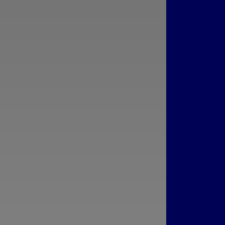
para Valorizar e Melhorar sua Casa
Ideal de Esqu
Projeto d
Como escolher esquadrias de
alumínio de qualidade e garantir a
Como Escolh
melhor instalação
Perfeita pa
Espaço c
Como Escolher Esquadrias de
Prat
Alumínio de Qualidade para Seu
Projeto
Como Escol
Empresa d
Como Escolher Esquadrias de
para Renova
Alumínio Sob Medida para Valorizar
Qua
e Renovar Sua Casa
Como Escol
Como Esquadrias de Alumínio Sob
Esquadria pa
Medida Podem Renovar Seu Espaço
com Estilo e Praticidade
Melhora
Como escolh
Como Identificar a Empresa de
de alumínio 
Esquadrias Ideal para seu Projeto de