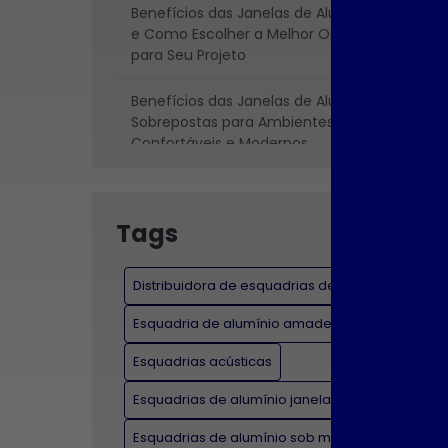
Benefícios das Janelas de Alumínio
Modernizar 
e Como Escolher a Melhor Opção
para Seu Projeto
Benefícios 
Alumínio e C
Benefícios das Janelas de Alumínio
Melhor Op
Sobrepostas para Ambientes
Pr
Confortáveis e Modernos
Benefícios 
Benefícios e Inovações da Indústria
Alumínio So
de Esquadrias de Alumínio para
Ambientes C
Tags
Construções Modernas
Mod
Como a Indústria de Esquadrias de
Distribuidora de esquadrias de alumínio
Benefícios 
Alumínio Está Transformando a
Indústria de
Construção e o Design de Interiores
Esquadria de alumínio amadeirado
Alumínio pa
Esquadrias acústicas
Mod
Como a Janela Sobrepôsta Pode
Melhorar o Conforto Acústico e
Esquadrias de alumínio janelas e portas
Como a I
Térmico do Seu Ambiente
Esquadrias d
Esquadrias de alumínio sob medida