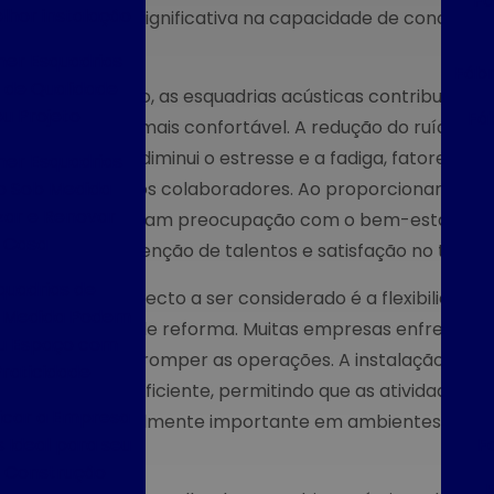
Fá
lhor instalação
melhora significativa na capacidade de concentra
realizado.
er Esquadrias
Fábr
 de Qualidade
Além disso, as esquadrias acústicas contribuem 
u Projeto
Fá
trabalho mais confortável. A redução do ruído nã
também diminui o estresse e a fadiga, fatores q
er Esquadrias
o Sob Medida
mental dos colaboradores. Ao proporcionar um es
zar e Renovar
demonstram preocupação com o bem-estar de seu
 Casa
maior retenção de talentos e satisfação no trabal
uadrias de
Outro aspecto a ser considerado é a flexibilidade
b Medida Podem
projetos de reforma. Muitas empresas enfrentam 
u Espaço com
sem interromper as operações. A instalação dessa
Praticidade
rápida e eficiente, permitindo que as atividades 
icar a Empresa
é especialmente importante em ambientes comer
 Ideal para seu
F
valioso.
e Construção