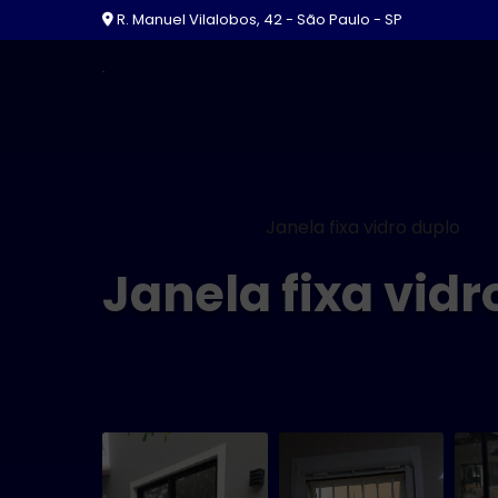
R. Manuel Vilalobos, 42 - São Paulo - SP
Home
Informações
Janela fixa vidro duplo
Janela fixa vidr