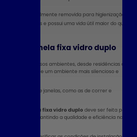
ormando a
Es
e o Design de
anela pode ser facilmente removida para higienização;
Esqu
riores
la Sobrepôsta
ar o Conforto
Térmico do Seu
ões da janela fixa vidro duplo
iente
a os mais diversos ambientes, desde residências até
Esqu
Esquadrias
 deseja desfrutar de um ambiente mais silencioso e
cas Podem
ural.
 o Conforto e
Ruído em Seu
om outros tipos de janelas, como as de correr e
paço
da maior.
rar a Empresa
talação da
janela fixa vidro duplo
deve ser feita por
s Perfeita para
 Acústica, garantindo a qualidade e eficiência na
F
 Projeto
Fáb
her a Empresa
técnica para verificar as condições de instalação,