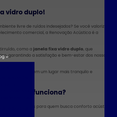
Esq
xa vidro duplo!
E
biente livre de ruídos indesejados? Se você valoriza o
Esq
belecimento comercial, a Renovação Acústica é a
irruído, como a
janela fixa vidro duplo
, que
ico, garantindo a satisfação e bem-estar dos nossos
og
Es
tigos
 o seu espaço em um lugar mais tranquilo e
das Esquadrias
mínio com
E
o Amadeirado
ue é e como funciona?
Esq
ntes Modernos
mais procuradas para quem busca conforto acústico
E
das Esquadrias
ento comercial.
ara Valorizar e