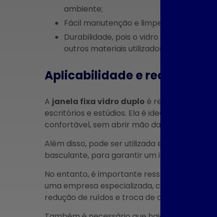
Transf
ambiente;
Construção 
Fácil manutenção e limpeza, já que a j
Inte
Durabilidade, pois o vidro duplo é resistente a intempéries e possui uma vida útil maior do que
Como a Jane
outros materiais utilizados em janelas.
Pode Melhor
Acústico e 
Aplicabilidade e recomendaç
Amb
A
janela fixa vidro duplo
é recomendada par
Como as 
escritórios e estúdios. Ela é ideal para quem
Acústi
confortável, sem abrir mão da iluminação nat
Transformar
Reduzir o 
Além disso, pode ser utilizada em conjunto c
Es
basculante, para garantir um isolamento ain
Como Encont
No entanto, é importante ressaltar que a ins
de Esquadria
uma empresa especializada, como a Renovação
o Seu
redução de ruídos e troca de calor.
Como Escol
Também é necessário que haja uma avaliação 