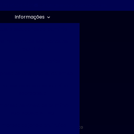
(11) 95294-9425
contato@renovacaoacustica.com
Informações
Custo esquadrias de alumínio
istribuidora de esquadrias de
alumínio
Empresa de esquadrias
resa de janela acústica em sp
mpresa de janela de alumínio
sobreposta
mpresa de janela de alumínio
sobreposta em sp
Empresa de janela anti ruído
Solicite um orçamento