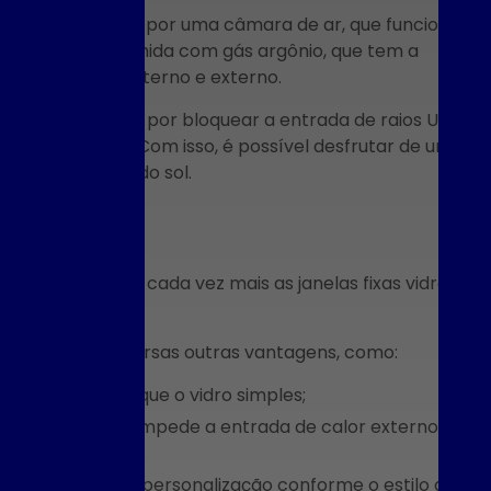
Esq
Sua Construção
 vidros separados por uma câmara de ar, que funciona
a de ar é preenchida com gás argônio, que tem a
das Janelas de
Es
tre o ambiente interno e externo.
omo Escolher a
ção para Seu
 é responsável por bloquear a entrada de raios UV,
ojeto
s do ambiente. Com isso, é possível desfrutar de uma
Esqu
feitos nocivos do sol.
das Janelas de
Es
brepostas para
Esq
onfortáveis e
ernos
Esq
 e bem-estar, cada vez mais as janelas fixas vidro
e Inovações da
 Esquadrias de
 apresentam diversas outras vantagens, como:
Esq
ra Construções
is resistente do que o vidro simples;
ernas
Esq
ndústria de
icionado;
e Alumínio Está