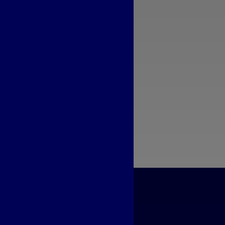
em são paulo
Esquadrias anti ruído
rica de esquadrias de alumínio
Esquadrias condomínio
em sp
Esquadrias com isolamento acústico
Fábrica de janela acústica
Esquadrias com persianas integradas
Fábrica de janela de alumínio
sobreposta
Esquadrias termo acústicas
Fábrica de janela anti ruído
Fábrica de esquadrias
rica de janela antirruído em são
paulo
Fábrica esquadrias de alumínio
rica de janela antirruído em sp
Fábrica de esquadrias de alumínio em são
paulo
brica de janela sobreposta de
correr
esmo!
Fábrica de esquadrias de alumínio em sp