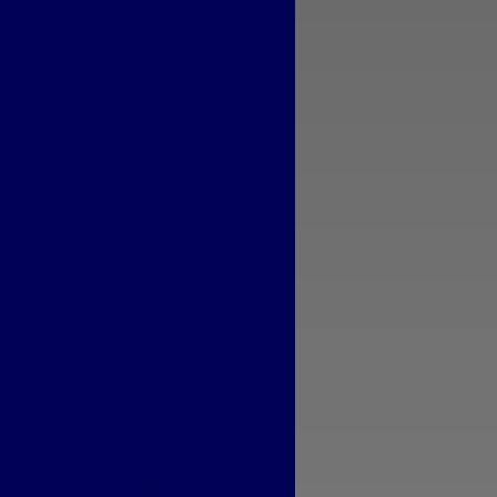
quadrias de alumínio preço m2
Esquadrias de alumínio janelas e portas
adrias de alumínio em são paulo
Esquadrias de alumínio janelas valor
Esquadrias de alumínio valor
Esquadrias de alumínio maxim ar
Esquadrias anti ruído
Esquadrias de alumínio sob medida
Esquadrias condomínio
Esquadrias de alumínio sob medida preço
adrias com isolamento acústico
Esquadrias de alumínio sob medida são
Esquadrias com persianas
paulo
integradas
Esquadrias de alumínio sob medida valor
Esquadrias termo acústicas
Esquadrias de alumínio preço m2
Fábrica de esquadrias
Esquadrias de alumínio em são paulo
ábrica esquadrias de alumínio
Esquadrias de alumínio valor
rica de esquadrias de alumínio