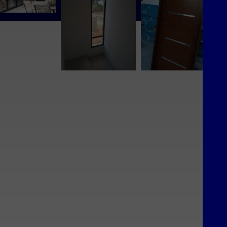
Empr
Emp
Em
Em
Em
E
Empr