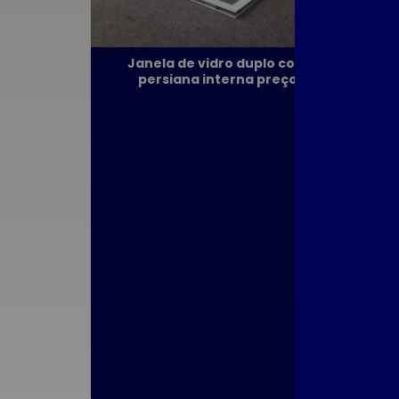
Dicas Fund
Escolher a 
para Seu
Janela de vidro duplo com
persiana interna preço
Cons
Dicas par
Esquadria Id
Seu Espaço 
Escolha de E
Completo pa
e R
Ja
Esquadrias A
Escolher a
para Reduzir
C
Esquadrias A