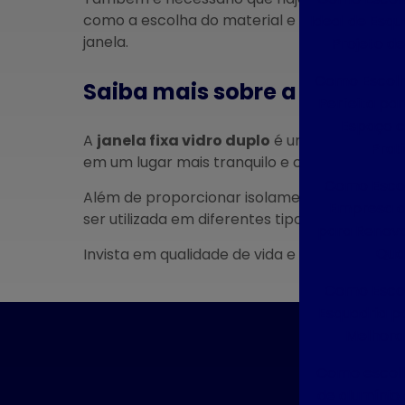
como a escolha do material e do vidro adeq
Ideal de Esqu
janela.
Projeto d
Como Escolh
Saiba mais sobre a janela fi
Perfeita pa
Espaço c
A
janela fixa vidro duplo
é uma excelente o
Prat
em um lugar mais tranquilo e confortável.
Como Escol
Além de proporcionar isolamento acústico e 
Empresa d
ser utilizada em diferentes tipos de ambiente
para Renova
Qua
Invista em qualidade de vida e faça uma c
Como Escol
Esquadria pa
Melhora
Como escolh
En
de alumínio 