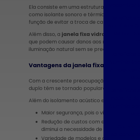
Modernizar 
Ela consiste em uma estrutura fixa com dois
como isolante sonoro e térmico. Essa câmar
Benefícios 
função de evitar a troca de calor e ruídos en
Alumínio e C
Melhor Op
Além disso, a
janela fixa vidro duplo
também
Pr
que podem causar danos aos móveis e objeto
iluminação natural sem se preocupar com os e
Benefícios 
Alumínio So
Vantagens da janela fixa vidro duplo
Ambientes C
Mod
Com a crescente preocupação com o conforto
duplo têm se tornado populares.
Benefícios 
Indústria de
Além do isolamento acústico e térmico, elas
Alumínio pa
Maior segurança, pois o vidro duplo é ma
Mod
Redução de custos com energia elétrica, já que a janela impede a entrada de calor externo e
Como a I
diminui a necessidade de uso de ar cond
Esquadrias d
Variedade de modelos e acabamentos, que permitem a personalização conforme o estilo do