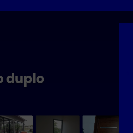
D
Emp
o duplo
E
E