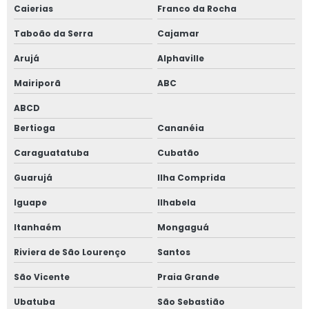
Janelas antirruído para escritório
Caierias
Franco da Rocha
Janelas para conforto acústico
Taboão da Serra
Cajamar
Arujá
Alphaville
Perfil acústico
Mairiporã
ABC
Persiana horizontal entre vidros
ABCD
Porta de alto padrão
Bertioga
Cananéia
Caraguatatuba
Cubatão
Porta de alumínio alto padrão
Guarujá
Ilha Comprida
Porta camarão ripada alumínio
Iguape
Ilhabela
Porta de giro 2 folhas
Itanhaém
Mongaguá
Porta de giro 2 folhas alumínio
Riviera de São Lourenço
Santos
São Vicente
Praia Grande
Vidro duplo acústico
Ubatuba
São Sebastião