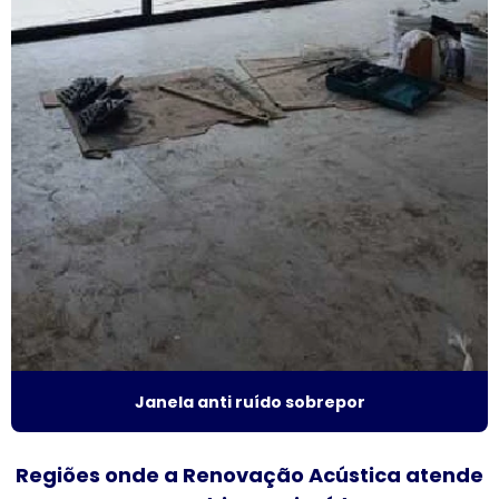
Fornecedor de janela de alumínio sobreposta
Fornecedor de janela anti ruído
Fornecedor de janela sobreposta
Fornecedor de janela sobreposta de correr
Fornecedor de janela sobreposta de giro
Fornecedor de janela vidro multilaminado
Fornecedor de janela vidro triplo
Indústria de esquadrias de alumínio
Janela anti ruído sobrepor
Instalação de esquadrias de alumínio
Regiões onde a Renovação Acústica atende
Instalação de tela mosquiteira