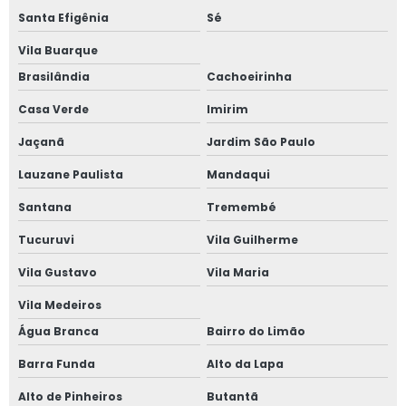
Santa Efigênia
Sé
Janela de alumínio anti ruído com vidro fumê
Vila Buarque
Janela de alumínio sob medida
Brasilândia
Cachoeirinha
Casa Verde
Imirim
Janela de alumínio sobreposta
Jaçanã
Jardim São Paulo
Janela de alumínio sobreposta em são paulo
Lauzane Paulista
Mandaqui
Janela de alumínio sobreposta em sp
Santana
Tremembé
Janela em aluminio vidro duplo
Tucuruvi
Vila Guilherme
Vila Gustavo
Vila Maria
Janela anti barulho
Vila Medeiros
Janela anti barulho para residências
Água Branca
Bairro do Limão
Janela anti ruído sobrepor
Barra Funda
Alto da Lapa
Alto de Pinheiros
Butantã
Janela anti ruído de sobrepor slim