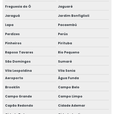
Freguesia do Ó
Jaguaré
Janela anti ruído sobreposta
Jaraguá
Jardim Bonfiglioli
Janela anti ruido sp
Lapa
Pacaembú
Janela anti som
Perdizes
Perús
Pinheiros
Pirituba
Janela para casas de alto padrão
Raposo Tavares
Rio Pequeno
Janela de correr 2 folhas
São Domingos
Sumaré
Janela de correr 2 folhas alumínio
Vila Leopoldina
Vila Sonia
Aeroporto
Água Funda
Janela de correr 3 folhas
Brooklin
Campo Belo
Janela de correr 4 folhas
Campo Grande
Campo Limpo
Janela de correr para quarto
Capão Redondo
Cidade Ademar
Janela fixa vidro duplo