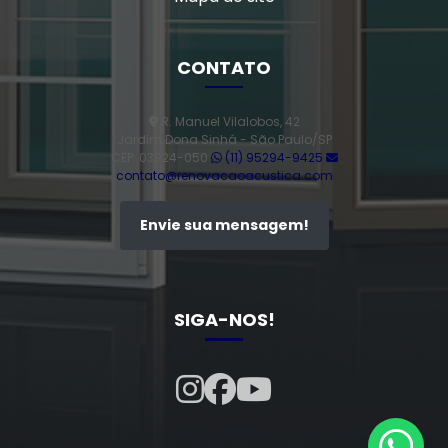
CONTATO
R. Manuel Vilalobos, 42
Jardim Dona Sinhá - São Paulo/SP
CEP: 03924-050
(11) 95294-9425
contato@renovacaoacustica.com
Envie sua mensagem!
SIGA-NOS!