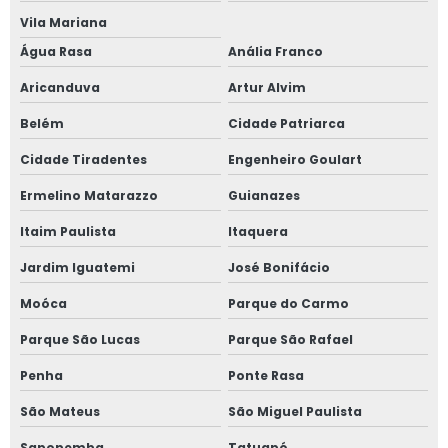
Vila Mariana
Janela sobreposta de giro
Água Rasa
Anália Franco
Janela sobreposta de giro em são paulo
Aricanduva
Artur Alvim
Belém
Cidade Patriarca
Janela sobreposta de giro em sp
Cidade Tiradentes
Engenheiro Goulart
Janela sobreposta preço
Ermelino Matarazzo
Guianazes
Janela vedação acústica
Itaim Paulista
Itaquera
Janela vidro duplo
Jardim Iguatemi
José Bonifácio
Moóca
Parque do Carmo
Janela vidro duplo isolamento acústico
Parque São Lucas
Parque São Rafael
Janela vidro duplo isolamento térmico
Penha
Ponte Rasa
Janela vidro duplo com persiana
São Mateus
São Miguel Paulista
Sapopemba
Tatuapé