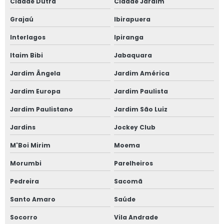
Cidade Dutra
Cidade Jardim
Grajaú
Ibirapuera
Janela de giro
Interlagos
Ipiranga
Janela maxim ar 80x80
Itaim Bibi
Jabaquara
Janela oscilo batente preço
Jardim Ângela
Jardim América
Janela com persiana entre vidros
Jardim Europa
Jardim Paulista
Jardim Paulistano
Jardim São Luiz
Janela sobrepor acústica
Jardins
Jockey Club
Janela sobreposta
M'Boi Mirim
Moema
Janela sobreposta acústica
Morumbi
Parelheiros
Janela sobreposta de alto padrão
Pedreira
Sacomã
Santo Amaro
Saúde
Janela sobreposta de correr
Socorro
Vila Andrade
Janela sobreposta de correr em são paulo