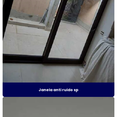
Esquadrias de alto padrão
Esquadrias alumínio acústicas
Esquadrias de alumínio alto padrão
Esquadrias de alumínio fábrica
Esquadrias de alumínio isolamento acústico
Esquadrias de alumínio janelas e portas
Esquadrias de alumínio janelas valor
Esquadrias de alumínio maxim ar
Janela anti ruido sp
Esquadrias de alumínio sob medida
Esquadrias de alumínio sob medida preço