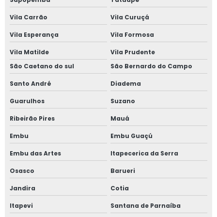
Janela de vidro duplo com persiana interna
Vila Carrão
Vila Curuçá
Janela de vidro duplo com persiana interna preço
Vila Esperança
Vila Formosa
Janela vidro insulado
Vila Matilde
Vila Prudente
Janela vidro multilaminado
São Caetano do sul
São Bernardo do Campo
Santo André
Diadema
Janela vidro multilaminado em são paulo
Guarulhos
Suzano
Janela vidro multilaminado em sp
Ribeirão Pires
Mauá
Janela vidro quádruplo
Embu
Embu Guaçú
Janela vidro triplo
Embu das Artes
Itapecerica da Serra
Osasco
Barueri
Janela de vidro triplo em sp
Jandira
Cotia
Janelas antirruído para ambientes de trabalho
Itapevi
Santana de Parnaíba