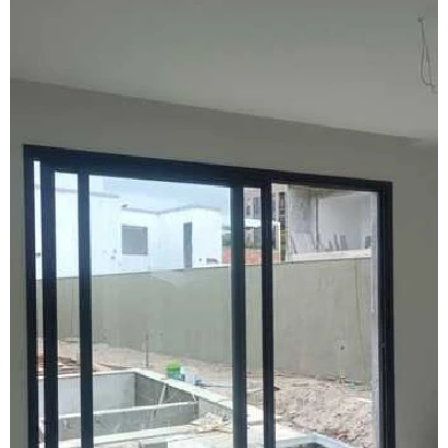
Esquadrias de alumínio sob medida são paulo
Esquadrias de alumínio sob medida valor
Esquadrias de alumínio preço m2
Esquadrias de alumínio em são paulo
Esquadrias de alumínio valor
Esquadrias anti ruído
Esquadrias condomínio
Esquadrias com isolamento acústico
Esquadrias com persianas integradas
Esquadrias termo acústicas