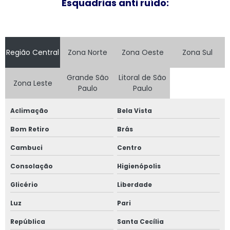
Esquadrias anti ruído:
Janela acústica
Janela acústica anti ruído
Região Central
Zona Norte
Zona Oeste
Zona Sul
Janela acústica são paulo
Grande São
Litoral de São
Zona Leste
Janela acústica sobrepor
Paulo
Paulo
Janela acústica sobreposta
Aclimação
Bela Vista
Bom Retiro
Brás
Janela acústica vidro duplo
Cambuci
Centro
Janela acústica vidro triplo
Consolação
Higienópolis
Janela alto padrão
Glicério
Liberdade
Janela com alto padrão acústico
Luz
Pari
República
Santa Cecília
Janela de alumínio anti ruído com vidro duplo