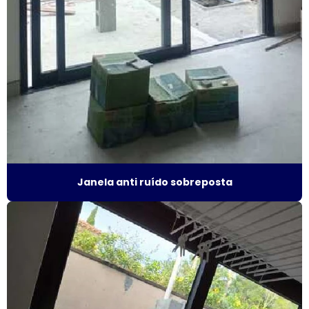
Fábrica de esquadrias
Fábrica esquadrias de alumínio
Fábrica de esquadrias de alumínio em são paulo
Fábrica de esquadrias de alumínio em sp
Fábrica de janela acústica
Fábrica de janela de alumínio sobreposta
Janela anti ruído sobreposta
Fábrica de janela anti ruído
Fábrica de janela antirruído em são paulo
Fábrica de janela antirruído em sp
Fábrica de janela sobreposta de correr