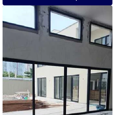
Fabricante de janela de alumínio sobreposta
Fabricante de janela anti ruído
Fabricante de janela antirruído em sp
Fabricante de janela sobreposta de correr
Fabricante de janela sobreposta de giro
Fabricante de janela vidro multilaminado
Fabricante de janela vidro triplo
Fabricante de portas e janelas de alumínio
Fornecedor de esquadrias de alto padrão
Fornecedor de esquadrias de alumínio