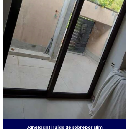
Fábrica de janela sobreposta de correr em sp
Fábrica de janela sobreposta de giro
Fábrica janela sobreposta de giro em são paulo
Fábrica de janela vidro multilaminado
Fábrica de janela vidro triplo
Fábrica de porta camarão
Fábrica de tela mosquiteira
Fabricante de esquadrias
Fabricante esquadrias alumínio
Fabricante de janela acústica
Janela anti ruído de sobrepor slim