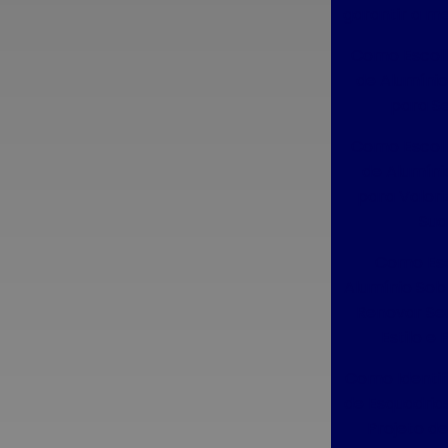
Construção
garantir a me
Como Escolh
Dicas Fundamentais para Escolher a
Esquadra Ideal para Seu Projeto de
de Alumínio
Construção
para Se
Dicas para Escolher a Esquadria
Como Escolh
Ideal e Valorizar Seu Espaço com
de Alumíni
Qualidade
para Valori
Sua
Escolha de Esquadrias: Guia
Completo para Construção e
Como Esq
Reforma
Alumínio So
Renovar Se
Esquadrias Acústicas: Como
Estilo e 
Escolher a Melhor Opção para
Reduzir Ruídos na Sua Casa
Como Identif
de Esquadrias
Esquadrias Acústicas: Como
Projeto d
Melhorar o Conforto e Criar um