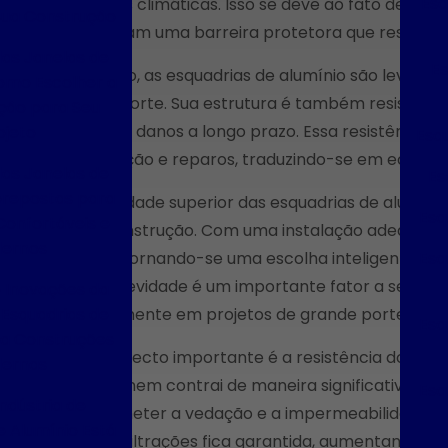
Esq
condições climáticas. Isso se deve ao fato de que 
Sua Construção
cobre criam uma barreira protetora que resiste a
das Janelas de
Es
Além disso, as esquadrias de alumínio são leves, o 
omo Escolher a
de transporte. Sua estrutura é também resistente 
ção para Seu
quebras e danos a longo prazo. Essa resistência s
ojeto
Esqu
manutenção e reparos, traduzindo-se em economi
das Janelas de
Es
brepostas para
A durabilidade superior das esquadrias de alumí
Esq
onfortáveis e
útil da construção. Com uma instalação adequada
ernos
50 anos, tornando-se uma escolha inteligente pa
Esq
Essa longevidade é um importante fator a ser con
e Inovações da
 Esquadrias de
especialmente em projetos de grande porte.
Esq
ra Construções
Outro aspecto importante é a resistência do alum
ernas
expande nem contrai de maneira significativa, o
Esq
ndústria de
comprometer a vedação e a impermeabilidade das
e Alumínio Está
contra infiltrações fica garantida, aumentando ai