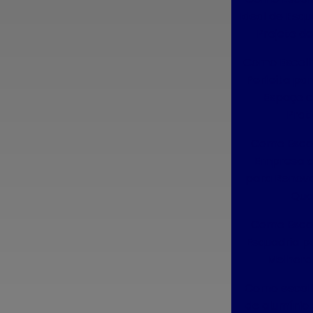
para Valorizar e Melhorar sua Casa
Ideal de Esqu
Projeto d
Como escolher esquadrias de
alumínio de qualidade e garantir a
Como Escolh
melhor instalação
Perfeita pa
Espaço c
Como Escolher Esquadrias de
Prat
Alumínio de Qualidade para Seu
Projeto
Como Escol
Empresa d
Como Escolher Esquadrias de
para Renova
Alumínio Sob Medida para Valorizar
Qua
e Renovar Sua Casa
Como Escol
Como Esquadrias de Alumínio Sob
Esquadria pa
Medida Podem Renovar Seu Espaço
com Estilo e Praticidade
Melhora
Como escolh
Como Identificar a Empresa de
de alumínio 
Esquadrias Ideal para seu Projeto de