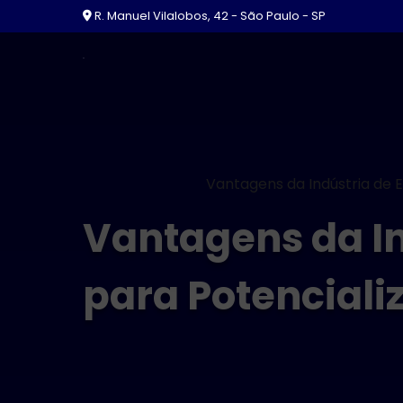
R. Manuel Vilalobos, 42 - São Paulo - SP
Home
Blog
Artigos
Vantagens da Indústria de E
Vantagens da In
para Potenciali