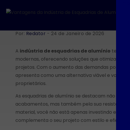
Empr
Emp
Por:
Redator
- 24 de Janeiro de 2026
Em
A
indústria de esquadrias de alumínio
tem gan
Em
modernas, oferecendo soluções que otimizam tant
projetos. Com o aumento das demandas por eficiênc
Em
apresenta como uma alternativa viável e vantajos
proprietários.
As esquadrias de alumínio se destacam não apena
acabamentos, mas também pela sua resistência e 
E
material, você não está apenas investindo em u
complementa o seu projeto com estilo e eficiência
Empr