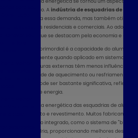
A eficiência energética se tornou um aspecto cru
adrias para Seu
construção. A
indústria de esquadrias de alum
e Construção
atendem a essa demanda, mas também otimizar 
Fáb
ambientes residenciais e comerciais. Ao adotar es
er a Esquadria
ra Renovar Seu
espaços que se destacam pela economia e confor
om Estilo e
Um fator primordial é a capacidade do alumínio de
icidade
especialmente quando aplicado em sistemas de ve
her a Melhor
temperaturas externas têm menos influência sobr
e Esquadrias
necessidade de aquecimento ou resfriamento artif
r Seu Lar com
elétrica pode ser bastante significativa, refleti
Fáb
lidade
a conta de energia.
her a Melhor
A eficiência energética das esquadrias de alumín
Fáb
ra Valorizar e
tratamento e revestimento. Muitos fabricantes j
r sua Casa
Fá
isolamento integrado, como o sistema de "break th
er esquadrias
da esquadria, proporcionando melhores desempen
de qualidade e