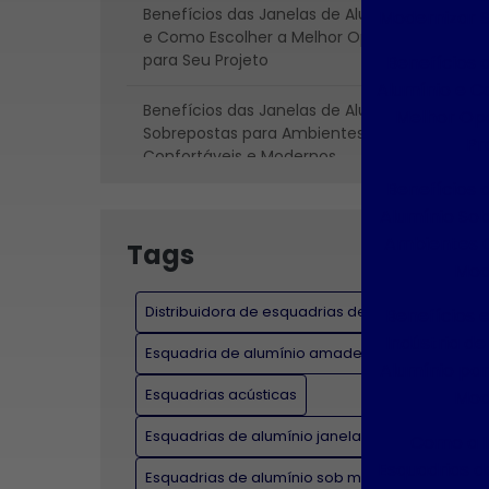
Benefícios das Janelas de Alumínio
Modernizar 
e Como Escolher a Melhor Opção
para Seu Projeto
Benefícios 
Alumínio e C
Benefícios das Janelas de Alumínio
Melhor Op
Sobrepostas para Ambientes
Pr
Confortáveis e Modernos
Benefícios 
Benefícios e Inovações da Indústria
Alumínio So
de Esquadrias de Alumínio para
Ambientes C
Tags
Construções Modernas
Mod
Como a Indústria de Esquadrias de
Distribuidora de esquadrias de alumínio
Benefícios 
Alumínio Está Transformando a
Indústria de
Construção e o Design de Interiores
Esquadria de alumínio amadeirado
Alumínio pa
Esquadrias acústicas
Mod
Como a Janela Sobrepôsta Pode
Melhorar o Conforto Acústico e
Esquadrias de alumínio janelas e portas
Como a I
Térmico do Seu Ambiente
Esquadrias d
Esquadrias de alumínio sob medida