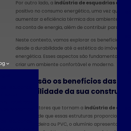
Por outro lado, a
indústria de esquadrias de al
positivo no consumo energético, uma vez que ess
Esq
aumentar a eficiência térmica dos ambientes. Isso
E
na conta de energia, além de contribuir para o b
Esq
Neste contexto, vamos explorar os benefícios que
desde a durabilidade até a estética do imóvel, pa
energética. Esses aspectos são fundamentais par
og
criar um ambiente confortável e moderno.
Es
tigos
Quais são os benefícios das es
das Esquadrias
durabilidade da sua construçã
mínio com
E
o Amadeirado
Um dos fatores que tornam a
indústria de esqu
Esq
ntes Modernos
durabilidade que essas estruturas proporcionam
E
das Esquadrias
como madeira ou PVC, o alumínio apresenta um 
ara Valorizar e