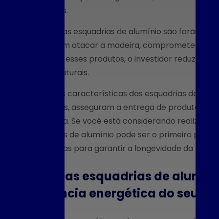
ormando a
Es
envolvidas.
e o Design de
Esqu
riores
Ademais, as esquadrias de alumínio são farão men
que podem atacar a madeira, comprometendo sua i
la Sobrepôsta
optar por esses produtos, o investidor reduz risc
ar o Conforto
Térmico do Seu
fatores naturais.
iente
Por fim, as características das esquadrias de alum
Esqu
Esquadrias
avançados, asseguram a entrega de produtos de a
cas Podem
resistência. Se você está considerando realizar u
 o Conforto e
esquadrias de alumínio pode ser o primeiro passo
Ruído em Seu
necessárias para garantir a longevidade da obra.
paço
rar a Empresa
Como as esquadrias de alumín
s Perfeita para
eficiência energética do seu pr
F
 Projeto
Fáb
her a Empresa