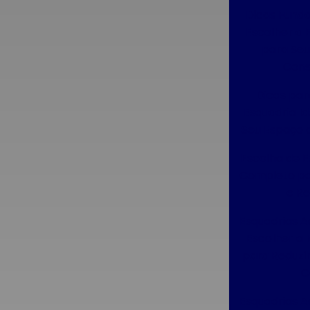
Ambiente Silencioso em Casa
Dicas Fund
Escolher a 
Esquadrias de Alumínio Sob Medida:
Estilo e Funcionalidade para Renovar
para Seu
Seu Espaço
Cons
Esquadrias de Alumínio Sob Medida:
Dicas par
Estilo, Durabilidade e Funcionalidade
Esquadria Id
para sua Casa
Seu Espaço 
Esquadrias de Alumínio Sob Medida:
Escolha de E
Melhore Seu Espaço e Sua
Completo pa
Qualidade de Vida
e R
Esquadrias de Alumínio Sob Medida:
Esquadrias A
Soluções Personalizadas para
Escolher a
Transformar Seu Espaço
para Reduzir
C
Esquadrias de Alumínio Sob Medida:
Transforme seus Espaços com Estilo
Esquadrias A
e Funcionalidade