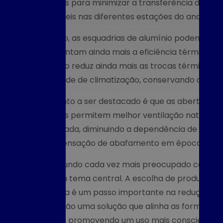
Fá
projetados para minimizar a transferência de ca
lhor instalação
confortáveis nas diferentes estações do ano.
er Esquadrias
Fábr
Além disso, as esquadrias de alumínio podem ser 
 de Qualidade
que aumentam ainda mais a eficiência térmica do 
u Projeto
Fá
vidro duplo reduz ainda mais as trocas térmicas,
er Esquadrias
necessidade de climatização, conservando a energ
o Sob Medida
zar e Renovar
Outro ponto a ser destacado é que as aberturas
 Casa
esquadrias permitem melhor ventilação natural. Is
ser otimizada, diminuindo a dependência de cond
uadrias de
b Medida Podem
aliviar a sensação de abafamento em épocas mai
u Espaço com
Em um mundo cada vez mais preocupado com o im
Praticidade
tornou um tema central. A escolha de produtos qu
icar a Empresa
energética é um passo importante na redução da 
 Ideal para seu
F
alumínio são uma solução que alinha as formas d
e Construção
ambiente, promovendo um uso mais consciente de