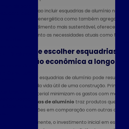
amentais para
Portanto, ao incluir esquadrias de alumínio no se
Fa
Esquadra Ideal
eficiência energética como também agrega valor 
 Projeto de
empreendimento mais sustentável, oferecendo u
trução
F
atende tanto as necessidades atuais como futuras
a Escolher a
Fab
eal e Valorizar
Por que escolher esquadrias de
com Qualidade
decisão econômica a longo pra
Fab
squadrias: Guia
ra Construção
Optar por esquadrias de alumínio pode resultar
Fab
eforma
ao longo da vida útil de uma construção. Primeiram
cústicas: Como
desse material minimizam os gastos com manute
 Melhor Opção
esquadrias de alumínio
traz produtos que dem
 Ruídos na Sua
restaurações em comparação com outras opções 
asa
Fa
Adicionalmente, o investimento inicial em esquad
cústicas: Como