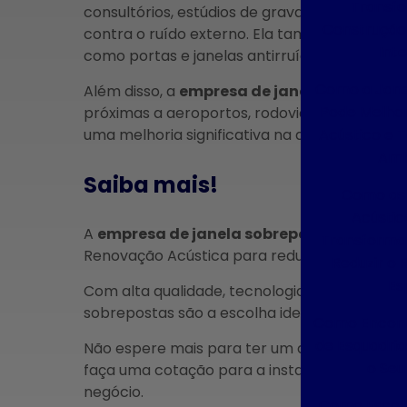
Transf
consultórios, estúdios de gravação, hotéis e
Construção 
contra o ruído externo. Ela também pode ser
Inte
como portas e janelas antirruído, garantindo
Como a Jane
Além disso, a
empresa de janela sobrepost
Pode Melhor
próximas a aeroportos, rodovias, metrôs e ou
Acústico e 
uma melhoria significativa na qualidade de v
Amb
Saiba mais!
Como as 
Acústi
A
empresa de janela sobreposta de giro
é 
Transformar
Renovação Acústica para reduzir o ruído ext
Reduzir o 
Es
Com alta qualidade, tecnologia avançada e pro
sobrepostas são a escolha ideal para quem 
Como Encont
de Esquadria
Não espere mais para ter um ambiente mais 
o Seu
faça uma cotação para a instalação da
empr
negócio.
Como Escol