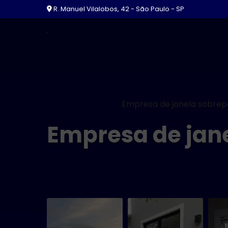
R. Manuel Vilalobos, 42 - São Paulo - SP
Home
Informações
Empresa de janela sobrepo
Empresa de jane