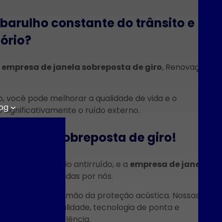
Esq
barulho constante do trânsito e
ório?
E
Esq
a
empresa de janela sobreposta de giro
, Renovação
o, você pode melhorar a qualidade de vida e o
og
 significativamente o ruído externo.
Es
tigos
e janela sobreposta de giro!
das Esquadrias
mínio com
E
drias de alumínio antirruído, e a
empresa de janela
o Amadeirado
 eficazes oferecidas por nós.
Esq
ntes Modernos
tilação sem abrir mão da proteção acústica. Nossas
E
das Esquadrias
iais de alta qualidade, tecnologia de ponta e
ara Valorizar e
uto final de excelência.