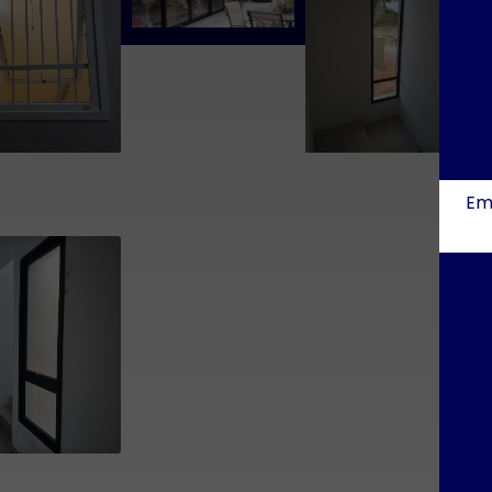
Empr
Emp
Em
Em
Em
E
Empr