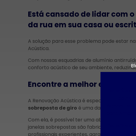
Está cansado de lidar com o 
da rua em sua casa ou escrit
A solução para esse problema pode estar n
Acústica.
Com nossas esquadrias de alumínio antirruíd
Bl
conforto acústico de seu ambiente, reduzindo
Ar
Encontre a melhor empresa d
Benefícios 
de Alu
A Renovação Acústica é especialista em esqua
Acabament
sobreposta de giro
é uma das soluções mais
para Ambie
Com ela, é possível ter uma abertura de ven
Benefícios 
janelas sobrepostas são fabricadas com mater
de Alumínio p
profissionais experientes, garantindo um prod