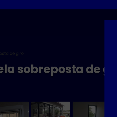
D
sta de giro
Emp
la sobreposta de gi
E
E