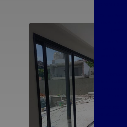
garantir a me
Como Escolh
de Alumínio
para Se
Como Escolh
de Alumíni
para Valori
Sua
Como Esq
Alumínio So
Renovar Se
Estilo e 
Como Identif
de Esquadrias
Projeto d