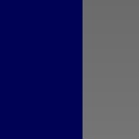
quadrias de alumínio preço m2
Esquadrias de alumínio janelas e portas
adrias de alumínio em são paulo
Esquadrias de alumínio janelas valor
Esquadrias de alumínio valor
Esquadrias de alumínio maxim ar
Esquadrias anti ruído
Esquadrias de alumínio sob medida
Esquadrias condomínio
Esquadrias de alumínio sob medida preço
adrias com isolamento acústico
Esquadrias de alumínio sob medida são
Esquadrias com persianas
paulo
integradas
Esquadrias de alumínio sob medida valor
Esquadrias termo acústicas
Esquadrias de alumínio preço m2
Fábrica de esquadrias
Esquadrias de alumínio em são paulo
ábrica esquadrias de alumínio
Esquadrias de alumínio valor
rica de esquadrias de alumínio