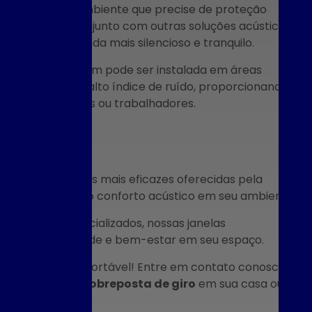
ormando a
Es
 qualquer outro ambiente que precise de proteção
e o Design de
 utilizada em conjunto com outras soluções acústicas,
Esqu
riores
 um ambiente ainda mais silencioso e tranquilo.
la Sobrepôsta
a de giro
também pode ser instalada em áreas
ar o Conforto
tros locais com alto índice de ruído, proporcionando
Térmico do Seu
ida dos moradores ou trabalhadores.
iente
Esqu
Esquadrias
cas Podem
uma das soluções mais eficazes oferecidas pela
 o Conforto e
erno e melhorar o conforto acústico em seu ambiente.
Ruído em Seu
paço
fissionais especializados, nossas janelas
busca tranquilidade e bem-estar em seu espaço.
rar a Empresa
s Perfeita para
silencioso e confortável! Entre em contato conosco e
F
 Projeto
esa de janela sobreposta de giro
em sua casa ou
Fáb
her a Empresa