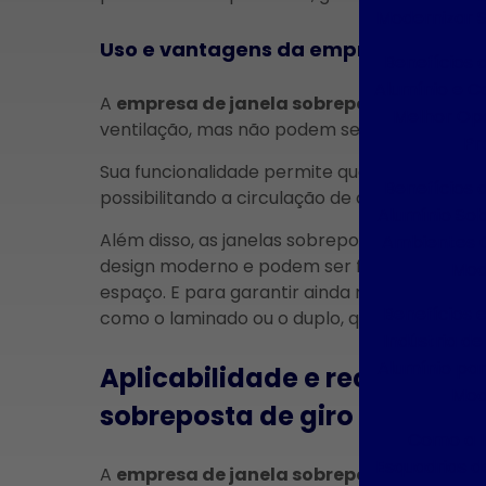
Modernizar 
Uso e vantagens da empresa de janel
Benefícios 
Alumínio e C
A
empresa de janela sobreposta de giro
é
Melhor Op
ventilação, mas não podem ser expostos ao r
Pr
Sua funcionalidade permite que a janela seja
Benefícios 
possibilitando a circulação de ar sem interfer
Alumínio So
Além disso, as janelas sobrepostas de giro s
Ambientes C
design moderno e podem ser fabricadas sob
Mod
espaço. E para garantir ainda mais o confort
Benefícios 
como o laminado ou o duplo, que são capazes 
Indústria de
Alumínio pa
Aplicabilidade e recomenda
Mod
sobreposta de giro
Como a I
Esquadrias d
A
empresa de janela sobreposta de giro
é 