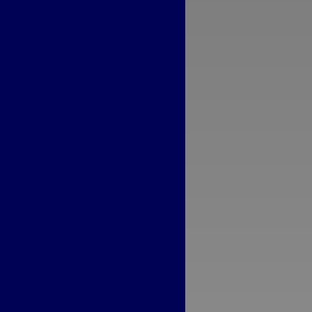
brica de janela sobreposta de
correr em sp
ica de janela sobreposta de giro
brica janela sobreposta de giro
em são paulo
Fábrica de janela vidro
multilaminado
Fábrica de janela vidro triplo
Fábrica de porta camarão
Fábrica de tela mosquiteira
Fabricante de esquadrias
abricante esquadrias alumínio
Fabricante de janela acústica