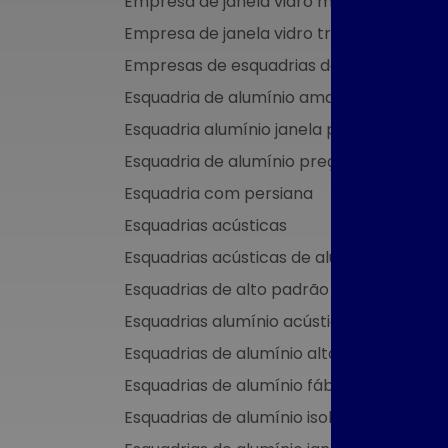
Empresa de janela vidro multilaminado
garantir a me
Empresa de janela vidro triplo
Como Escolh
Empresas de esquadrias de alumínio sp
de Alumínio
Esquadria de alumínio amadeirado
para Se
Esquadria alumínio janela preço
Como Escolh
Esquadria de alumínio preço metro
de Alumíni
Esquadria com persiana
para Valori
Sua
Esquadrias acústicas
Esquadrias acústicas de alumínio
Como Esq
Alumínio So
Esquadrias de alto padrão
Renovar Se
Esquadrias alumínio acústicas
Estilo e 
Esquadrias de alumínio alto padrão
Como Identif
Esquadrias de alumínio fábrica
de Esquadrias
Esquadrias de alumínio isolamento acúst
Projeto d