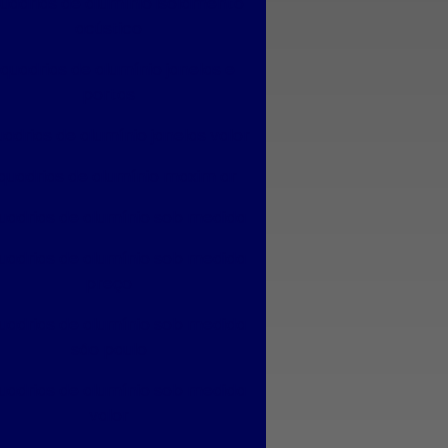
uadrias de alumínio isolamento
acústico
quadrias de alumínio janelas e
portas
adrias de alumínio janelas valor
quadrias de alumínio maxim ar
uadrias de alumínio sob medida
uadrias de alumínio sob medida
preço
uadrias de alumínio sob medida
são paulo
uadrias de alumínio sob medida
valor