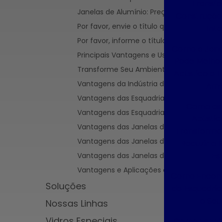
Transf
Janelas de Alumínio: Preços, Benefícios 
Construção 
Por favor, envie o título que deseja que 
Inte
Por favor, informe o título que deseja qu
Como a Jane
Principais Vantagens e Usos da Esquadria
Pode Melhor
Transforme Seu Ambiente com Janelas de
Acústico e 
Vantagens da Indústria de Esquadrias de 
Amb
Vantagens das Esquadrias de Alumínio par
Como as 
Vantagens das Esquadrias de Alumínio S
Acústi
Vantagens das Janelas de Alumínio Sobre
Transformar
Vantagens das Janelas de Alumínio Sobre
Reduzir o 
Es
Vantagens das Janelas de Alumínio Sobre
Vantagens e Aplicações das Esquadrias
Como Encont
Soluções
de Esquadria
o Seu
Nossas Linhas
Vidros Especiais
Como Escol