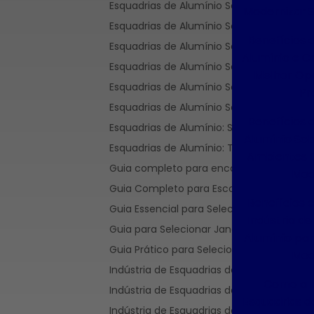
Esquadrias de Alumínio Sob Medida: Estil
Modernizar 
Esquadrias de Alumínio Sob Medida: Estilo
Benefícios 
Esquadrias de Alumínio Sob Medida: Melh
Alumínio e C
Esquadrias de Alumínio Sob Medida: Solu
Melhor Op
Esquadrias de Alumínio Sob Medida: Tran
Pr
Esquadrias de Alumínio Sob Medida: Vanta
Benefícios 
Esquadrias de Alumínio: Soluções Eficaz
Alumínio So
Esquadrias de Alumínio: Transformando 
Ambientes C
Guia completo para encontrar a distribui
Mod
Guia Completo para Escolher Janelas Ac
Benefícios 
Guia Essencial para Selecionar a Empresa 
Indústria de
Guia para Selecionar Janelas e Portas de 
Alumínio pa
Guia Prático para Selecionar a Esquadria 
Mod
Indústria de Esquadrias de Alumínio: Esti
Como a I
Indústria de Esquadrias de Alumínio: Inov
Esquadrias d
Indústria de Esquadrias de Alumínio: Tr