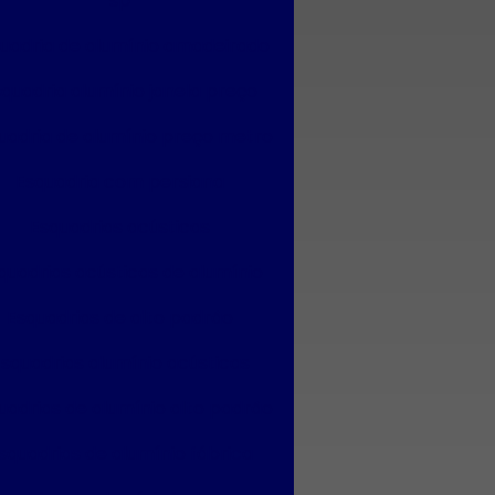
sp
uadria de alumínio amadeirado
squadria alumínio janela preço
uadria de alumínio preço metro
Esquadria com persiana
Esquadrias acústicas
quadrias acústicas de alumínio
Esquadrias de alto padrão
squadrias alumínio acústicas
uadrias de alumínio alto padrão
squadrias de alumínio fábrica