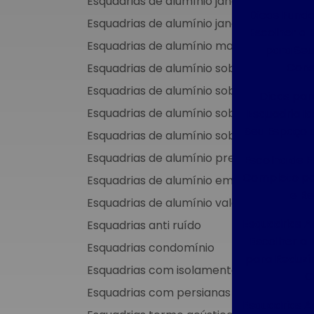
Esquadrias de alumínio janelas e portas
Dicas Fund
Esquadrias de alumínio janelas valor
Escolher a 
Esquadrias de alumínio maxim ar
para Seu
Cons
Esquadrias de alumínio sob medida
Esquadrias de alumínio sob medida preç
Dicas par
Esquadrias de alumínio sob medida são p
Esquadria Id
Seu Espaço 
Esquadrias de alumínio sob medida valor
Esquadrias de alumínio preço m2
Escolha de E
Completo pa
Esquadrias de alumínio em são paulo
e R
Esquadrias de alumínio valor
Esquadrias A
Esquadrias anti ruído
Escolher a
Esquadrias condomínio
para Reduzir
Esquadrias com isolamento acústico
C
Esquadrias com persianas integradas
Esquadrias A