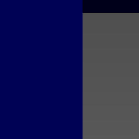
esa de janela antirruído em são
paulo
resa de janela antirruído em sp
presa de janela sobreposta de
correr
presa de janela sobreposta de
giro
presa de janela sobreposta de
giro em sp
Empresa de janela vidro
multilaminado
mpresa de janela vidro triplo
esas de esquadrias de alumínio