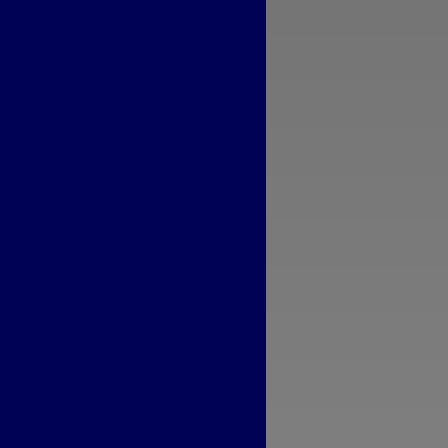
em são paulo
rica de esquadrias de alumínio
em sp
Fábrica de janela acústica
Fábrica de janela de alumínio
sobreposta
Fábrica de janela anti ruído
rica de janela antirruído em são
paulo
rica de janela antirruído em sp
brica de janela sobreposta de
correr