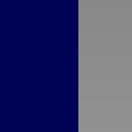
bricante de janela de alumínio
sobreposta
abricante de janela anti ruído
ricante de janela antirruído em
sp
ricante de janela sobreposta de
correr
ricante de janela sobreposta de
giro
Fabricante de janela vidro
multilaminado
bricante de janela vidro triplo