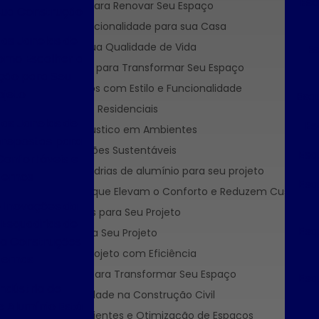
Esq
o e Funcionalidade para Renovar Seu Espaço
Sua Construção
, Durabilidade e Funcionalidade para sua Casa
das Janelas de
ore Seu Espaço e Sua Qualidade de Vida
Es
omo Escolher a
ções Personalizadas para Transformar Seu Espaço
ção para Seu
sforme seus Espaços com Estilo e Funcionalidade
ojeto
Esqu
gens para Projetos Residenciais
das Janelas de
Es
es para Conforto Acústico em Ambientes
brepostas para
Espaços e Construções Sustentáveis
Esq
onfortáveis e
dora ideal de esquadrias de alumínio para seu projeto
ernos
Esq
ústicas e Térmicas que Elevam o Conforto e Reduzem Custos
e Inovações da
Ideal de Esquadrias para Seu Projeto
 Esquadrias de
Esq
Alumínio Ideais para Seu Projeto
ra Construções
Perfeita para Seu Projeto com Eficiência
ernas
lo e Funcionalidade para Transformar Seu Espaço
Esq
ndústria de
ação e Sustentabilidade na Construção Civil
e Alumínio Está
ansformação de Ambientes e Otimização de Espaços