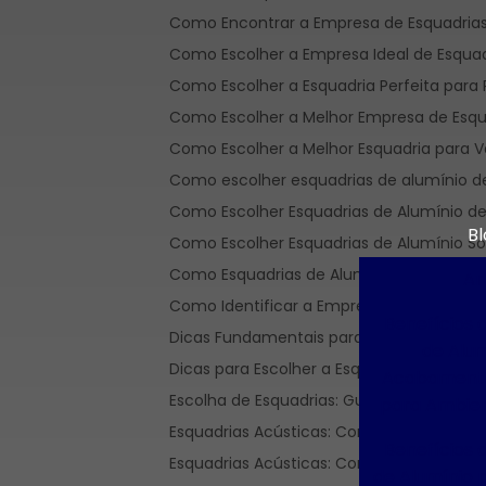
Como Encontrar a Empresa de Esquadrias 
Como Escolher a Empresa Ideal de Esquad
Como Escolher a Esquadria Perfeita para 
Como Escolher a Melhor Empresa de Esqu
Como Escolher a Melhor Esquadria para Va
Como escolher esquadrias de alumínio de
Como Escolher Esquadrias de Alumínio de
Bl
Como Escolher Esquadrias de Alumínio So
Como Esquadrias de Alumínio Sob Medida
Ar
Como Identificar a Empresa de Esquadrias
Benefícios 
Dicas Fundamentais para Escolher a Esqu
de Alu
Dicas para Escolher a Esquadria Ideal e 
Acabament
Escolha de Esquadrias: Guia Completo p
para Ambie
Esquadrias Acústicas: Como Escolher a M
Benefícios 
Esquadrias Acústicas: Como Melhorar o C
de Alumínio p