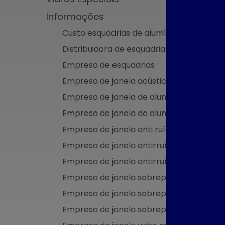
Ideal de Esqu
Informações
Projeto d
Custo esquadrias de alumínio
Como Escolh
Distribuidora de esquadrias de alumínio
Perfeita pa
Empresa de esquadrias
Espaço c
Empresa de janela acústica em sp
Prat
Empresa de janela de alumínio sobrepos
Como Escol
Empresa de janela de alumínio sobrepos
Empresa d
para Renova
Empresa de janela anti ruído
Qua
Empresa de janela antirruído em são pau
Empresa de janela antirruído em sp
Como Escol
Esquadria pa
Empresa de janela sobreposta de correr
Melhora
Empresa de janela sobreposta de giro
Como escolh
Empresa de janela sobreposta de giro e
de alumínio 