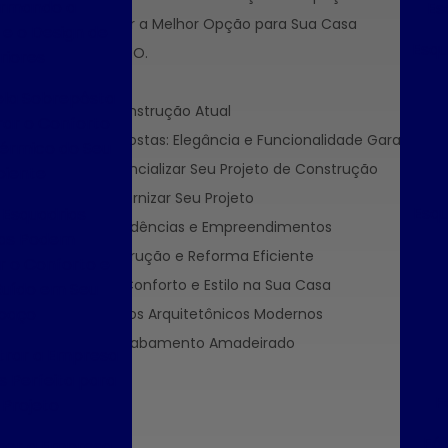
ormando a
Es
e Dicas para Escolher a Melhor Opção para Sua Casa
e o Design de
Esqu
eu reescreva para SEO.
riores
e eu reescreva.
la Sobrepôsta
 de Alumínio na Construção Atual
ar o Conforto
 Alumínio Sobrepostas: Elegância e Funcionalidade Garantidas
Térmico do Seu
Alumínio para Potencializar Seu Projeto de Construção
iente
a Valorizar e Modernizar Seu Projeto
Esqu
Esquadrias
ob Medida para Residências e Empreendimentos
cas Podem
postas para Construção e Reforma Eficiente
 o Conforto e
postas para Mais Conforto e Estilo na Sua Casa
Ruído em Seu
paço
postas para Projetos Arquitetônicos Modernos
 de Alumínio com Acabamento Amadeirado
rar a Empresa
s Perfeita para
F
 Projeto
Fáb
her a Empresa