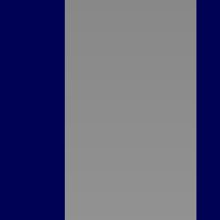
amentais para
Fa
Esquadra Ideal
 Projeto de
trução
F
o
a Escolher a
Fab
aulo
eal e Valorizar
com Qualidade
Fab
squadrias: Guia
ra Construção
Fab
eforma
cústicas: Como
 Melhor Opção
 Ruídos na Sua
asa
Fa
cústicas: Como