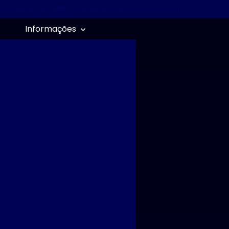
(11) 95294-9425
contato@renovacaoacustica.com
Informações
Custo esquadrias de alumínio
istribuidora de esquadrias de
alumínio
Empresa de esquadrias
resa de janela acústica em sp
mpresa de janela de alumínio
sobreposta
mpresa de janela de alumínio
sobreposta em sp
Empresa de janela anti ruído