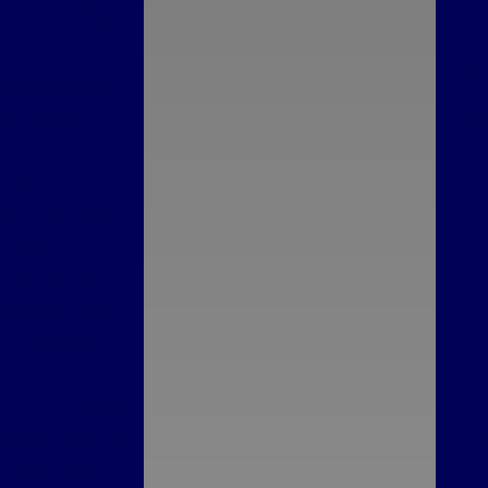
Fá
lhor instalação
er Esquadrias
Fábr
 de Qualidade
u Projeto
Fá
er Esquadrias
o Sob Medida
zar e Renovar
 Casa
uadrias de
b Medida Podem
u Espaço com
Praticidade
icar a Empresa
 Ideal para seu
F
ico
e Construção