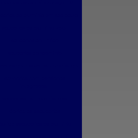
quadrias de alumínio preço m2
adrias de alumínio em são paulo
Esquadrias de alumínio valor
Esquadrias anti ruído
Esquadrias condomínio
adrias com isolamento acústico
Esquadrias com persianas
integradas
Esquadrias termo acústicas
Fábrica de esquadrias
ábrica esquadrias de alumínio
rica de esquadrias de alumínio