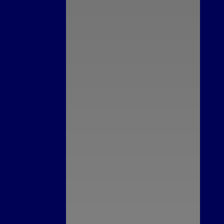
adrias para Seu
e Construção
Fáb
er a Esquadria
ra Renovar Seu
om Estilo e
icidade
ta
her a Melhor
ta em sp
e Esquadrias
r Seu Lar com
Fáb
lidade
lo
her a Melhor
Fáb
ra Valorizar e
r sua Casa
Fá
er esquadrias
m sp
de qualidade e