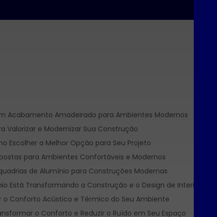
ação Acústica
Empr
Emp
Em
Em
 com Acabamento Amadeirado para Ambientes Modernos
Em
ra Valorizar e Modernizar Sua Construção
mo Escolher a Melhor Opção para Seu Projeto
epostas para Ambientes Confortáveis e Modernos
Esquadrias de Alumínio para Construções Modernas
E
nio Está Transformando a Construção e o Design de Interiores
 o Conforto Acústico e Térmico do Seu Ambiente
Empr
nsformar o Conforto e Reduzir o Ruído em Seu Espaço