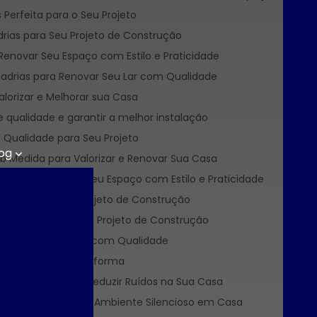
Perfeita para o Seu Projeto
Esq
rias para Seu Projeto de Construção
Renovar Seu Espaço com Estilo e Praticidade
E
adrias para Renovar Seu Lar com Qualidade
Esq
lorizar e Melhorar sua Casa
 qualidade e garantir a melhor instalação
 Qualidade para Seu Projeto
og
b Medida para Valorizar e Renovar Sua Casa
Es
 Podem Renovar Seu Espaço com Estilo e Praticidade
tigos
 Ideal para seu Projeto de Construção
das Esquadrias
adra Ideal para Seu Projeto de Construção
mínio com
E
Valorizar Seu Espaço com Qualidade
o Amadeirado
Esq
ara Construção e Reforma
ntes Modernos
elhor Opção para Reduzir Ruídos na Sua Casa
E
das Esquadrias
onforto e Criar um Ambiente Silencioso em Casa
ara Valorizar e