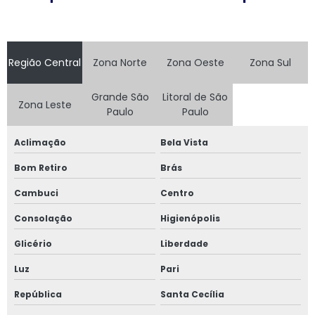
Fábrica janela sobreposta de giro em são paulo
Fábrica de janela vidro multilaminado
Região Central
Zona Norte
Zona Oeste
Zona Sul
Fábrica de janela vidro triplo
Grande São
Litoral de São
Zona Leste
Fábrica de porta camarão
Paulo
Paulo
Fábrica de tela mosquiteira
Aclimação
Bela Vista
Bom Retiro
Brás
Fabricante de esquadrias
Cambuci
Centro
Fabricante esquadrias alumínio
Consolação
Higienópolis
Fabricante de janela acústica
Glicério
Liberdade
Fabricante de janela de alumínio sobreposta
Luz
Pari
República
Santa Cecília
Fabricante de janela anti ruído