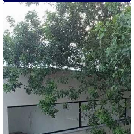
Esquadrias de alumínio preço m2
Esquadrias de alumínio em são paulo
Esquadrias de alumínio valor
Esquadrias anti ruído
Esquadrias condomínio
Esquadrias com isolamento acústico
Esquadrias com persianas integradas
Esquadrias termo acústicas
Fábrica de esquadrias
Fábrica esquadrias de alumínio