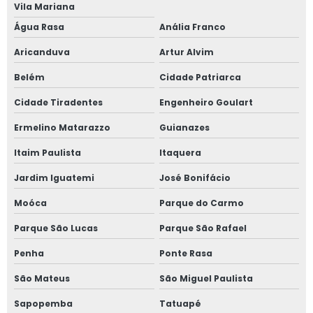
Vila Mariana
Janela de alumínio sobreposta
Água Rasa
Anália Franco
Aricanduva
Artur Alvim
Janela de alumínio sobreposta em são paulo
Belém
Cidade Patriarca
Janela de alumínio sobreposta em sp
Cidade Tiradentes
Engenheiro Goulart
Janela em aluminio vidro duplo
Ermelino Matarazzo
Guianazes
Janela anti barulho
Itaim Paulista
Itaquera
Jardim Iguatemi
José Bonifácio
Janela anti barulho para residências
Moóca
Parque do Carmo
Janela anti ruído sobrepor
Parque São Lucas
Parque São Rafael
Janela anti ruído de sobrepor slim
Penha
Ponte Rasa
Janela anti ruído sobreposta
São Mateus
São Miguel Paulista
Sapopemba
Tatuapé
Janela anti ruido sp