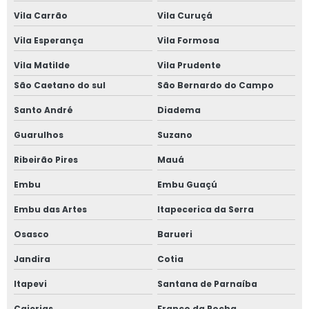
Vila Carrão
Vila Curuçá
Janela anti som
Vila Esperança
Vila Formosa
Janela para casas de alto padrão
Vila Matilde
Vila Prudente
Janela de correr 2 folhas
São Caetano do sul
São Bernardo do Campo
Santo André
Diadema
Janela de correr 2 folhas alumínio
Guarulhos
Suzano
Janela de correr 3 folhas
Ribeirão Pires
Mauá
Janela de correr 4 folhas
Embu
Embu Guaçú
Janela de correr para quarto
Embu das Artes
Itapecerica da Serra
Osasco
Barueri
Janela fixa vidro duplo
Jandira
Cotia
Janela de giro
Itapevi
Santana de Parnaíba
Janela maxim ar 80x80
Caierias
Franco da Rocha