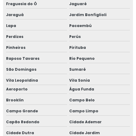
Freguesia do Ó
Jaguaré
Fornecedor de janela sobreposta
Jaraguá
Jardim Bonfiglioli
Fornecedor de janela sobreposta de correr
Lapa
Pacaembú
Fornecedor de janela sobreposta de giro
Perdizes
Perús
Pinheiros
Pirituba
Fornecedor de janela vidro multilaminado
Raposo Tavares
Rio Pequeno
Fornecedor de janela vidro triplo
São Domingos
Sumaré
Indústria de esquadrias de alumínio
Vila Leopoldina
Vila Sonia
Aeroporto
Água Funda
Instalação de esquadrias de alumínio
Brooklin
Campo Belo
Instalação de tela mosquiteira
Campo Grande
Campo Limpo
Janela acústica
Capão Redondo
Cidade Ademar
Janela acústica anti ruído
Cidade Dutra
Cidade Jardim