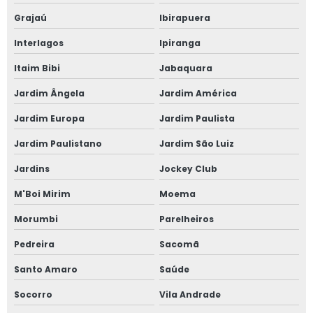
Grajaú
Ibirapuera
Janela acústica são paulo
Interlagos
Ipiranga
Janela acústica sobrepor
Itaim Bibi
Jabaquara
Janela acústica sobreposta
Jardim Ângela
Jardim América
Janela acústica vidro duplo
Jardim Europa
Jardim Paulista
Jardim Paulistano
Jardim São Luiz
Janela acústica vidro triplo
Jardins
Jockey Club
Janela alto padrão
M'Boi Mirim
Moema
Janela com alto padrão acústico
Morumbi
Parelheiros
Janela de alumínio anti ruído com vidro duplo
Pedreira
Sacomã
Santo Amaro
Saúde
Janela de alumínio anti ruído com vidro fumê
Socorro
Vila Andrade
Janela de alumínio sob medida