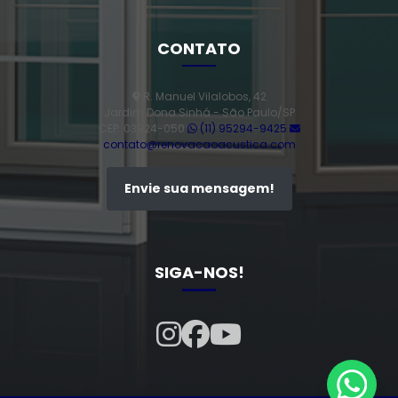
Persiana horizontal entre vidros
CONTATO
Porta de alto padrão
R. Manuel Vilalobos, 42
Jardim Dona Sinhá - São Paulo/SP
Porta de alumínio alto padrão
CEP: 03924-050
(11) 95294-9425
contato@renovacaoacustica.com
Porta camarão ripada alumínio
Envie sua mensagem!
Porta de giro 2 folhas
Porta de giro 2 folhas alumínio
SIGA-NOS!
Vidro duplo acústico
Vidro duplo insulado
Vidro insulado
Vidro insulado com persiana