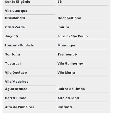
Santa Efigênia
Sé
Fabricante de janela antirruído em sp
Vila Buarque
Fabricante de janela sobreposta de correr
Brasilândia
Cachoeirinha
Casa Verde
Imirim
Fabricante de janela sobreposta de giro
Jaçanã
Jardim São Paulo
Fabricante de janela vidro multilaminado
Lauzane Paulista
Mandaqui
Fabricante de janela vidro triplo
Santana
Tremembé
Fabricante de portas e janelas de alumínio
Tucuruvi
Vila Guilherme
Vila Gustavo
Vila Maria
Fornecedor de esquadrias de alto padrão
Vila Medeiros
Fornecedor de esquadrias de alumínio
Água Branca
Bairro do Limão
Fornecedor de janela de alumínio sobreposta
Barra Funda
Alto da Lapa
Alto de Pinheiros
Butantã
Fornecedor de janela anti ruído