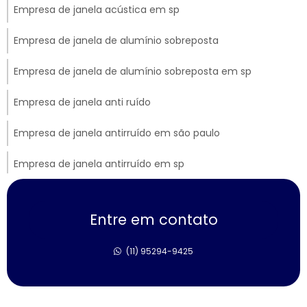
Empresa de janela acústica em sp
Empresa de janela de alumínio sobreposta
Empresa de janela de alumínio sobreposta em sp
Empresa de janela anti ruído
Empresa de janela antirruído em são paulo
Empresa de janela antirruído em sp
Empresa de janela sobreposta de correr
Entre em contato
Empresa de janela sobreposta de giro
(11) 95294-9425
Empresa de janela sobreposta de giro em sp
Empresa de janela vidro multilaminado