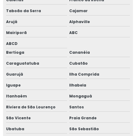
Janela oscilo batente preço
Taboão da Serra
Cajamar
Arujá
Alphaville
Janela com persiana entre vidros
Mairiporã
ABC
Janela sobrepor acústica
ABCD
Janela sobreposta
Bertioga
Cananéia
Caraguatatuba
Cubatão
Janela sobreposta acústica
Guarujá
Ilha Comprida
Janela sobreposta de alto padrão
Iguape
Ilhabela
Janela sobreposta de correr
Itanhaém
Mongaguá
Janela sobreposta de correr em são paulo
Riviera de São Lourenço
Santos
São Vicente
Praia Grande
Janela sobreposta de giro
Ubatuba
São Sebastião
Janela sobreposta de giro em são paulo