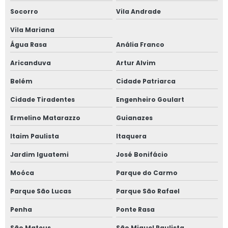
Socorro
Vila Andrade
Janela maxim ar 80x80
Vila Mariana
Janela oscilo batente preço
Água Rasa
Anália Franco
Janela com persiana entre vidros
Aricanduva
Artur Alvim
Belém
Cidade Patriarca
Janela sobrepor acústica
Cidade Tiradentes
Engenheiro Goulart
Janela sobreposta
Ermelino Matarazzo
Guianazes
Janela sobreposta acústica
Itaim Paulista
Itaquera
Janela sobreposta de alto padrão
Jardim Iguatemi
José Bonifácio
Moóca
Parque do Carmo
Janela sobreposta de correr
Parque São Lucas
Parque São Rafael
Janela sobreposta de correr em são paulo
Penha
Ponte Rasa
Janela sobreposta de giro
São Mateus
São Miguel Paulista