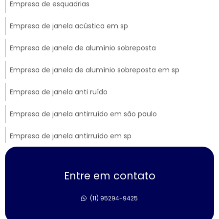
Empresa de esquadrias
Empresa de janela acústica em sp
Empresa de janela de alumínio sobreposta
Empresa de janela de alumínio sobreposta em sp
Empresa de janela anti ruído
Empresa de janela antirruído em são paulo
Empresa de janela antirruído em sp
Empresa de janela sobreposta de correr
Entre em contato
Empresa de janela sobreposta de giro
(11) 95294-9425
Empresa de janela sobreposta de giro em sp