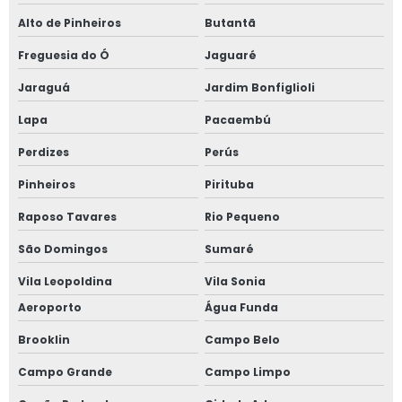
Janela de alumínio sob medida
Alto de Pinheiros
Butantã
Freguesia do Ó
Jaguaré
Janela de alumínio sobreposta
Jaraguá
Jardim Bonfiglioli
Janela de alumínio sobreposta em são paulo
Lapa
Pacaembú
Janela de alumínio sobreposta em sp
Perdizes
Perús
Janela em aluminio vidro duplo
Pinheiros
Pirituba
Raposo Tavares
Rio Pequeno
Janela anti barulho
São Domingos
Sumaré
Janela anti barulho para residências
Vila Leopoldina
Vila Sonia
Janela anti ruído sobrepor
Aeroporto
Água Funda
Brooklin
Campo Belo
Janela anti ruído de sobrepor slim
Campo Grande
Campo Limpo
Janela anti ruído sobreposta