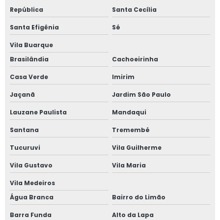
República
Santa Cecília
Janela acústica anti ruído
Santa Efigênia
Sé
Janela acústica são paulo
Vila Buarque
Janela acústica sobrepor
Brasilândia
Cachoeirinha
Casa Verde
Imirim
Janela acústica sobreposta
Jaçanã
Jardim São Paulo
Janela acústica vidro duplo
Lauzane Paulista
Mandaqui
Janela acústica vidro triplo
Santana
Tremembé
Janela alto padrão
Tucuruvi
Vila Guilherme
Vila Gustavo
Vila Maria
Janela com alto padrão acústico
Vila Medeiros
Janela de alumínio anti ruído com vidro duplo
Água Branca
Bairro do Limão
Janela de alumínio anti ruído com vidro fumê
Barra Funda
Alto da Lapa