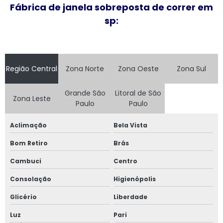
Fábrica de janela sobreposta de correr em
Fornecedor de janela anti ruído
sp:
Fornecedor de janela sobreposta
Fornecedor de janela sobreposta de correr
Região Central
Zona Norte
Zona Oeste
Zona Sul
Fornecedor de janela sobreposta de giro
Grande São
Litoral de São
Zona Leste
Fornecedor de janela vidro multilaminado
Paulo
Paulo
Fornecedor de janela vidro triplo
Aclimação
Bela Vista
Bom Retiro
Brás
Indústria de esquadrias de alumínio
Cambuci
Centro
Instalação de esquadrias de alumínio
Consolação
Higienópolis
Instalação de tela mosquiteira
Glicério
Liberdade
Janela acústica
Luz
Pari