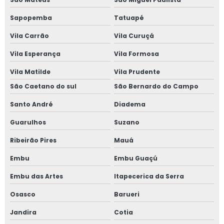
Janela sobreposta de giro em são paulo
Sapopemba
Tatuapé
Vila Carrão
Vila Curuçá
Janela sobreposta de giro em sp
Vila Esperança
Vila Formosa
Janela sobreposta preço
Vila Matilde
Vila Prudente
Janela vedação acústica
São Caetano do sul
São Bernardo do Campo
Santo André
Diadema
Janela vidro duplo
Guarulhos
Suzano
Janela vidro duplo isolamento acústico
Ribeirão Pires
Mauá
Janela vidro duplo isolamento térmico
Embu
Embu Guaçú
Janela vidro duplo com persiana
Embu das Artes
Itapecerica da Serra
Osasco
Barueri
Janela de vidro duplo com persiana interna
Jandira
Cotia
Janela de vidro duplo com persiana interna preço