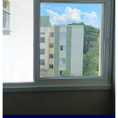
Esquadrias de alumínio sob medida valor
Esquadrias de alumínio preço m2
Esquadrias de alumínio em são paulo
Esquadrias de alumínio valor
Esquadrias anti ruído
Esquadrias condomínio
Esquadrias com isolamento acústico
Esquadrias com persianas integradas
Esquadrias termo acústicas
Fábrica de esquadrias