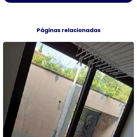
Empresa de janela vidro multilaminado
Empresa de janela vidro triplo
Páginas relacionadas
Empresas de esquadrias de alumínio sp
Esquadria de alumínio amadeirado
Esquadria alumínio janela preço
Esquadria de alumínio preço metro
Esquadria com persiana
Esquadrias acústicas
Esquadrias acústicas de alumínio
Esquadrias de alto padrão