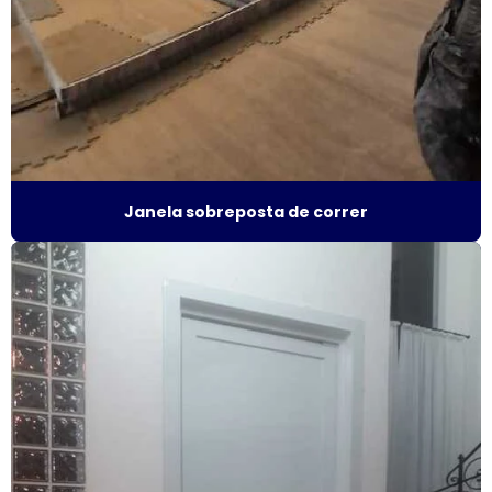
Fábrica de janela sobreposta de giro
Fábrica janela sobreposta de giro em são paulo
Fábrica de janela vidro multilaminado
Fábrica de janela vidro triplo
Janela sobreposta de correr
Fábrica de porta camarão
Fábrica de tela mosquiteira
Fabricante de esquadrias
Fabricante esquadrias alumínio
Fabricante de janela acústica
Fabricante de janela de alumínio sobreposta