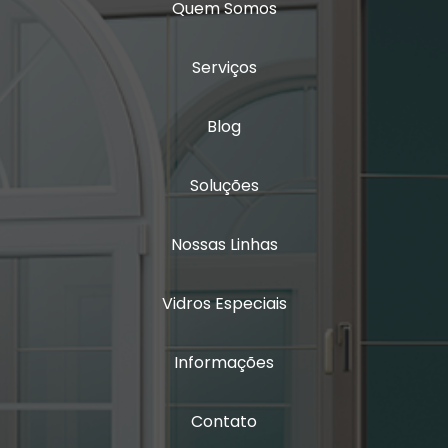
Quem Somos
Vidro insulado com persiana
Serviços
Vidro isolamento acústico
Blog
Vidro laminado triplo
Vidro multilaminado
Soluções
Vidro multilaminado acústico
Nossas Linhas
Vidro quádruplo
Vidros Especiais
Vidro triplo
Vidro triplo acústico
Informações
Contato