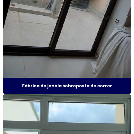
Esquadrias alumínio acústicas
Esquadrias de alumínio alto padrão
Esquadrias de alumínio fábrica
Esquadrias de alumínio isolamento acústico
Esquadrias de alumínio janelas e portas
Esquadrias de alumínio janelas valor
Esquadrias de alumínio maxim ar
Fábrica de janela sobreposta de correr
Esquadrias de alumínio sob medida
Esquadrias de alumínio sob medida preço
Esquadrias de alumínio sob medida são paulo