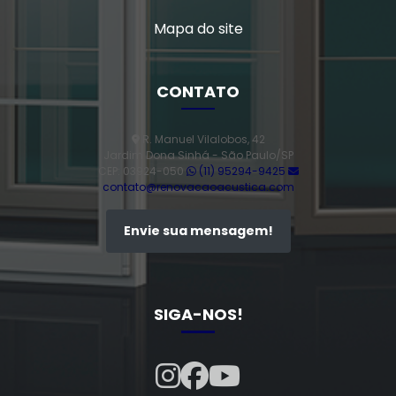
Mapa do site
CONTATO
R. Manuel Vilalobos, 42
Jardim Dona Sinhá - São Paulo/SP
CEP: 03924-050
(11) 95294-9425
contato@renovacaoacustica.com
Envie sua mensagem!
SIGA-NOS!