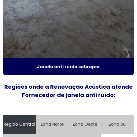
Fornecedor de janela sobreposta de correr
Fornecedor de janela sobreposta de giro
Fornecedor de janela vidro multilaminado
Fornecedor de janela vidro triplo
Indústria de esquadrias de alumínio
Janela anti ruído sobrepor
Instalação de esquadrias de alumínio
Regiões onde a Renovação Acústica atende
Instalação de tela mosquiteira
Fornecedor de janela anti ruído:
Janela acústica
Janela acústica anti ruído
Região Central
Zona Norte
Zona Oeste
Zona Sul
Janela acústica são paulo