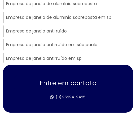
Empresa de janela de alumínio sobreposta
Empresa de janela de alumínio sobreposta em sp
Empresa de janela anti ruído
Empresa de janela antirruído em são paulo
Empresa de janela antirruído em sp
Empresa de janela sobreposta de correr
Entre em contato
Empresa de janela sobreposta de giro
(11) 95294-9425
Empresa de janela sobreposta de giro em sp
Empresa de janela vidro multilaminado
Empresa de janela vidro triplo