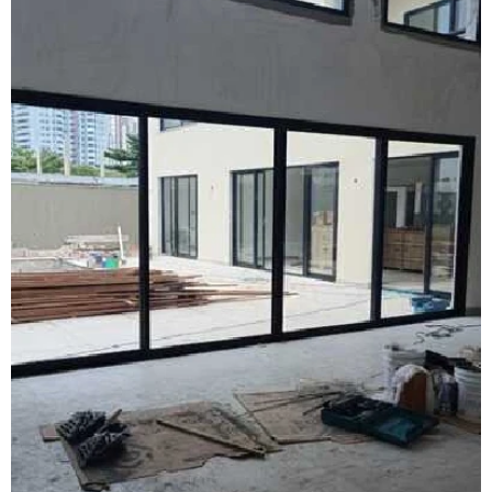
Fabricante de janela sobreposta de correr
Fabricante de janela sobreposta de giro
Fabricante de janela vidro multilaminado
Fabricante de janela vidro triplo
Fabricante de portas e janelas de alumínio
Fornecedor de esquadrias de alto padrão
Fornecedor de esquadrias de alumínio
Fornecedor de janela de alumínio sobreposta
Fornecedor de janela anti ruído
Fornecedor de janela sobreposta