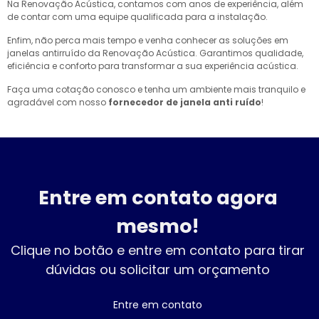
Na Renovação Acústica, contamos com anos de experiência, além
de contar com uma equipe qualificada para a instalação.
Enfim, não perca mais tempo e venha conhecer as soluções em
janelas antirruído da Renovação Acústica. Garantimos qualidade,
eficiência e conforto para transformar a sua experiência acústica.
Faça uma cotação conosco e tenha um ambiente mais tranquilo e
agradável com nosso
fornecedor de janela anti ruído
!
Entre em contato agora
mesmo!
Clique no botão e entre em contato para tirar
dúvidas ou solicitar um orçamento
Entre em contato