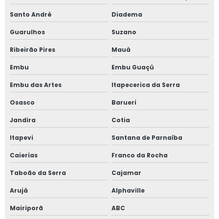
Santo André
Diadema
Janela vidro multilaminado em são paulo
Guarulhos
Suzano
Janela vidro multilaminado em sp
Ribeirão Pires
Mauá
Janela vidro quádruplo
Embu
Embu Guaçú
Janela vidro triplo
Embu das Artes
Itapecerica da Serra
Osasco
Barueri
Janela de vidro triplo em sp
Jandira
Cotia
Janelas antirruído para ambientes de trabalho
Itapevi
Santana de Parnaíba
Janelas antirruído para escritório
Caierias
Franco da Rocha
Janelas para conforto acústico
Taboão da Serra
Cajamar
Arujá
Alphaville
Perfil acústico
Mairiporã
ABC
Persiana horizontal entre vidros