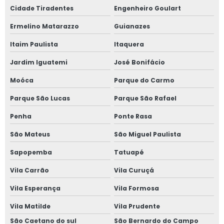
Cidade Tiradentes
Engenheiro Goulart
Janela sobreposta preço
Ermelino Matarazzo
Guianazes
Janela vedação acústica
Itaim Paulista
Itaquera
Janela vidro duplo
Jardim Iguatemi
José Bonifácio
Moóca
Parque do Carmo
Janela vidro duplo isolamento acústico
Parque São Lucas
Parque São Rafael
Janela vidro duplo isolamento térmico
Penha
Ponte Rasa
Janela vidro duplo com persiana
São Mateus
São Miguel Paulista
Janela de vidro duplo com persiana interna
Sapopemba
Tatuapé
Vila Carrão
Vila Curuçá
Janela de vidro duplo com persiana interna preço
Vila Esperança
Vila Formosa
Janela vidro insulado
Vila Matilde
Vila Prudente
Janela vidro multilaminado
São Caetano do sul
São Bernardo do Campo