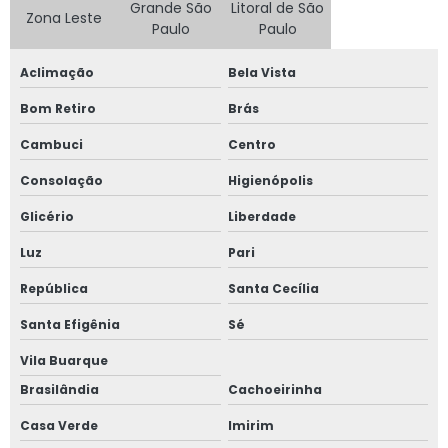
Grande São
Litoral de São
Zona Leste
Janela acústica sobrepor
Paulo
Paulo
Janela acústica sobreposta
Aclimação
Bela Vista
Bom Retiro
Brás
Janela acústica vidro duplo
Cambuci
Centro
Janela acústica vidro triplo
Consolação
Higienópolis
Janela alto padrão
Glicério
Liberdade
Janela com alto padrão acústico
Luz
Pari
República
Santa Cecília
Janela de alumínio anti ruído com vidro duplo
Santa Efigênia
Sé
Janela de alumínio anti ruído com vidro fumê
Vila Buarque
Janela de alumínio sob medida
Brasilândia
Cachoeirinha
Casa Verde
Imirim
Janela de alumínio sobreposta