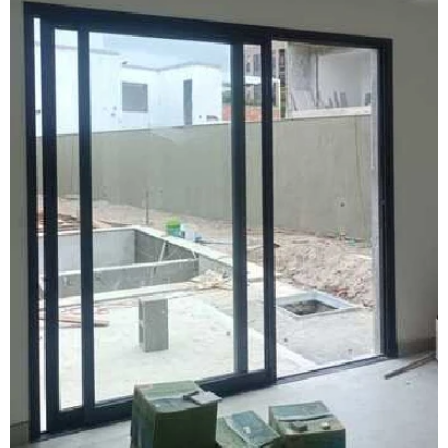
Esquadrias de alumínio em são paulo
Esquadrias de alumínio valor
Esquadrias anti ruído
Esquadrias condomínio
Esquadrias com isolamento acústico
Esquadrias com persianas integradas
Esquadrias termo acústicas
Fábrica de esquadrias
Fábrica esquadrias de alumínio
Fábrica de esquadrias de alumínio em são paulo