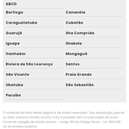
ABCD
Porta de alto padrão
Bertioga
Cananéia
Caraguatatuba
Cubatão
Porta de alumínio alto padrão
Guarujá
Ilha Comprida
Porta camarão ripada alumínio
Iguape
Ilhabela
Porta de giro 2 folhas
Itanhaém
Mongaguá
Porta de giro 2 folhas alumínio
Riviera de São Lourenço
Santos
São Vicente
Praia Grande
Vidro duplo acústico
Ubatuba
São Sebastião
Vidro duplo insulado
Peruíbe
Vidro insulado
O conteúdo do texto desta página é de direito reservado. Sua reprodução, parcial
Vidro insulado com persiana
ou total, mesmo citando nossos links, é proibida sem a autorização do autor.
Crime de violação de direito autoral – artigo 184 do Código Penal –
Lei 9610/98 -
Lei de direitos autorais
.
Vidro isolamento acústico