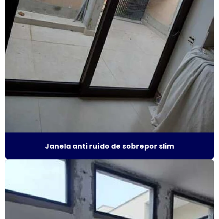
Fábrica de janela vidro multilaminado
Fábrica de janela vidro triplo
Fábrica de porta camarão
Fábrica de tela mosquiteira
Fabricante de esquadrias
Fabricante esquadrias alumínio
Fabricante de janela acústica
Janela anti ruído de sobrepor slim
Fabricante de janela de alumínio sobreposta
Fabricante de janela anti ruído
Fabricante de janela antirruído em sp