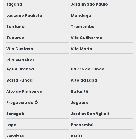
Jaçanã
Jardim São Paulo
Janela de alumínio sobreposta em são paulo
Lauzane Paulista
Mandaqui
Janela de alumínio sobreposta em sp
Santana
Tremembé
Janela em aluminio vidro duplo
Tucuruvi
Vila Guilherme
Vila Gustavo
Vila Maria
Janela anti barulho
Vila Medeiros
Janela anti barulho para residências
Água Branca
Bairro do Limão
Janela anti ruído sobrepor
Barra Funda
Alto da Lapa
Alto de Pinheiros
Butantã
Janela anti ruído de sobrepor slim
Freguesia do Ó
Jaguaré
Janela anti ruído sobreposta
Jaraguá
Jardim Bonfiglioli
Janela anti ruido sp
Lapa
Pacaembú
Janela anti som
Perdizes
Perús