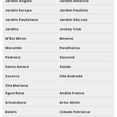
Jardim Ângela
Jardim América
Janela com persiana entre vidros
Jardim Europa
Jardim Paulista
Jardim Paulistano
Jardim São Luiz
Janela sobrepor acústica
Jardins
Jockey Club
Janela sobreposta
M'Boi Mirim
Moema
Janela sobreposta acústica
Morumbi
Parelheiros
Janela sobreposta de alto padrão
Pedreira
Sacomã
Santo Amaro
Saúde
Janela sobreposta de correr
Socorro
Vila Andrade
Janela sobreposta de correr em são paulo
Vila Mariana
Janela sobreposta de giro
Água Rasa
Anália Franco
Janela sobreposta de giro em são paulo
Aricanduva
Artur Alvim
Belém
Cidade Patriarca
Janela sobreposta de giro em sp