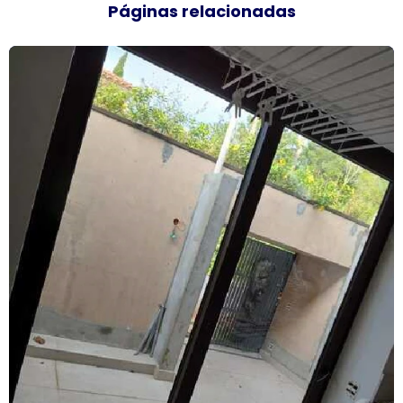
Páginas relacionadas
Empresas de esquadrias de alumínio sp
Esquadria de alumínio amadeirado
Esquadria alumínio janela preço
Esquadria de alumínio preço metro
Esquadria com persiana
Esquadrias acústicas
Esquadrias acústicas de alumínio
Esquadrias de alto padrão
Esquadrias alumínio acústicas
Esquadrias de alumínio alto padrão