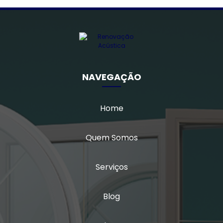
Vidro laminado triplo
Vidro multilaminado
Vidro multilaminado acústico
NAVEGAÇÃO
Vidro quádruplo
Home
Vidro triplo
Vidro triplo acústico
Quem Somos
Serviços
Blog