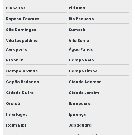
Pinheiros
Pirituba
Janela para casas de alto padrão
Raposo Tavares
Rio Pequeno
Janela de correr 2 folhas
São Domingos
Sumaré
Janela de correr 2 folhas alumínio
Vila Leopoldina
Vila Sonia
Aeroporto
Água Funda
Janela de correr 3 folhas
Brooklin
Campo Belo
Janela de correr 4 folhas
Campo Grande
Campo Limpo
Janela de correr para quarto
Capão Redondo
Cidade Ademar
Janela fixa vidro duplo
Cidade Dutra
Cidade Jardim
Grajaú
Ibirapuera
Janela de giro
Interlagos
Ipiranga
Janela maxim ar 80x80
Itaim Bibi
Jabaquara
Janela oscilo batente preço