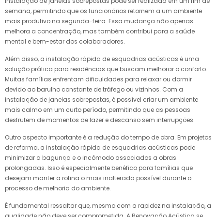
instalação de janelas sobrepostas pode ser realizada em um fim de
semana, permitindo que os funcionários retornem a um ambiente
mais produtivo na segunda-feira. Essa mudança não apenas
melhora a concentração, mas também contribui para a saúde
mental e bem-estar dos colaboradores.
Além disso, a instalação rápida de esquadrias acústicas é uma
solução prática para residências que buscam melhorar o conforto.
Muitas famílias enfrentam dificuldades para relaxar ou dormir
devido ao barulho constante de tráfego ou vizinhos. Com a
instalação de janelas sobrepostas, é possível criar um ambiente
mais calmo em um curto período, permitindo que as pessoas
desfrutem de momentos de lazer e descanso sem interrupções.
Outro aspecto importante é a redução do tempo de obra. Em projetos
de reforma, a instalação rápida de esquadrias acústicas pode
minimizar a bagunça e o incômodo associados a obras
prolongadas. Isso é especialmente benéfico para famílias que
desejam manter a rotina o mais inalterada possível durante o
processo de melhoria do ambiente.
É fundamental ressaltar que, mesmo com a rapidez na instalação, a
qualidade não deve ser comprometida. A Renovação Acústica se