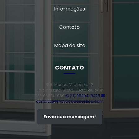
Informações
Escolha de Esquadrias: Guia Completo para
Construção e Reforma
Contato
Esquadrias Acústicas: Como Escolher a Melhor Opção
para Reduzir Ruídos na Sua Casa
Mapa do site
Esquadrias Acústicas: Como Melhorar o Conforto e
Criar um Ambiente Silencioso em Casa
CONTATO
Esquadrias de Alumínio Sob Medida: Estilo e
Funcionalidade para Renovar Seu Espaço
R. Manuel Vilalobos, 42
Jardim Dona Sinhá - São Paulo/SP
Esquadrias de Alumínio Sob Medida: Estilo,
CEP: 03924-050
(11) 95294-9425
Durabilidade e Funcionalidade para sua Casa
contato@renovacaoacustica.com
Esquadrias de Alumínio Sob Medida: Melhore Seu
Envie sua mensagem!
Espaço e Sua Qualidade de Vida
Esquadrias de Alumínio Sob Medida: Soluções