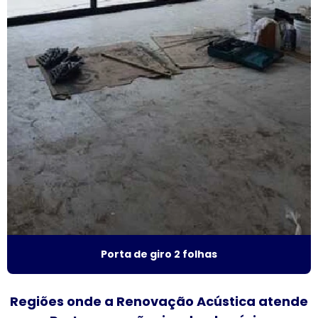
Fabricante de esquadrias
Fabricante esquadrias alumínio
Fabricante de janela acústica
Fabricante de janela de alumínio sobreposta
Fabricante de janela anti ruído
Fabricante de janela antirruído em sp
Fabricante de janela sobreposta de correr
Fabricante de janela sobreposta de giro
Porta de giro 2 folhas
Fabricante de janela vidro multilaminado
Fabricante de janela vidro triplo
Regiões onde a Renovação Acústica atende