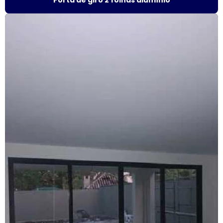
Esquadrias de alumínio sob medida
Esquadrias de alumínio sob medida preço
Esquadrias de alumínio sob medida são paulo
Esquadrias de alumínio sob medida valor
Esquadrias de alumínio preço m2
Esquadrias de alumínio em são paulo
Esquadrias de alumínio valor
Esquadrias anti ruído
Esquadrias condomínio
Esquadrias com isolamento acústico