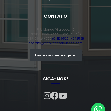
Vidro triplo
CONTATO
Vidro triplo acústico
R. Manuel Vilalobos, 42
Jardim Dona Sinhá - São Paulo/SP
CEP: 03924-050
(11) 95294-9425
contato@renovacaoacustica.com
Envie sua mensagem!
SIGA-NOS!