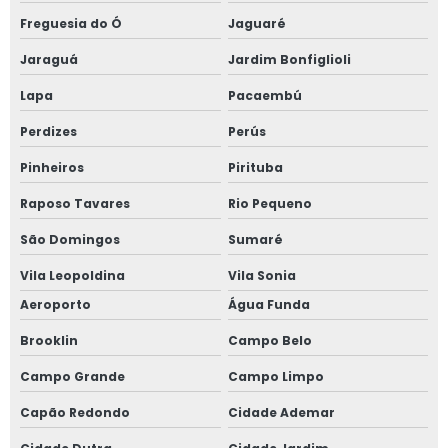
Janela alto padrão
Freguesia do Ó
Jaguaré
Janela com alto padrão acústico
Jaraguá
Jardim Bonfiglioli
Lapa
Pacaembú
Janela de alumínio anti ruído com vidro duplo
Perdizes
Perús
Janela de alumínio anti ruído com vidro fumê
Pinheiros
Pirituba
Janela de alumínio sob medida
Raposo Tavares
Rio Pequeno
Janela de alumínio sobreposta
São Domingos
Sumaré
Vila Leopoldina
Vila Sonia
Janela de alumínio sobreposta em são paulo
Aeroporto
Água Funda
Janela de alumínio sobreposta em sp
Brooklin
Campo Belo
Janela em aluminio vidro duplo
Campo Grande
Campo Limpo
Janela anti barulho
Capão Redondo
Cidade Ademar