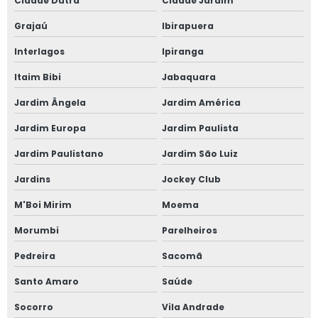
Cidade Dutra
Cidade Jardim
Janela anti barulho para residências
Grajaú
Ibirapuera
Janela anti ruído sobrepor
Interlagos
Ipiranga
Janela anti ruído de sobrepor slim
Itaim Bibi
Jabaquara
Janela anti ruído sobreposta
Jardim Ângela
Jardim América
Jardim Europa
Jardim Paulista
Janela anti ruido sp
Jardim Paulistano
Jardim São Luiz
Janela anti som
Jardins
Jockey Club
Janela para casas de alto padrão
M'Boi Mirim
Moema
Janela de correr 2 folhas
Morumbi
Parelheiros
Pedreira
Sacomã
Janela de correr 2 folhas alumínio
Santo Amaro
Saúde
Janela de correr 3 folhas
Socorro
Vila Andrade