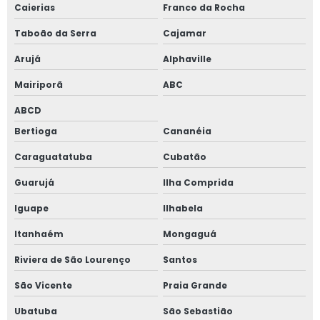
Caierias
Franco da Rocha
Janela vidro duplo isolamento térmico
Taboão da Serra
Cajamar
Janela vidro duplo com persiana
Arujá
Alphaville
Janela de vidro duplo com persiana interna
Mairiporã
ABC
Janela de vidro duplo com persiana interna preço
ABCD
Bertioga
Cananéia
Janela vidro insulado
Caraguatatuba
Cubatão
Janela vidro multilaminado
Guarujá
Ilha Comprida
Janela vidro multilaminado em são paulo
Iguape
Ilhabela
Itanhaém
Mongaguá
Janela vidro multilaminado em sp
Riviera de São Lourenço
Santos
Janela vidro quádruplo
São Vicente
Praia Grande
Janela vidro triplo
Ubatuba
São Sebastião