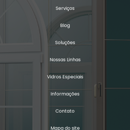
Porta de giro 2 folhas alumínio
Serviços
Vidro duplo acústico
Blog
Vidro duplo insulado
Soluções
Vidro insulado
Vidro insulado com persiana
Nossas Linhas
Vidro isolamento acústico
Vidros Especiais
Vidro laminado triplo
Informações
Vidro multilaminado
Vidro multilaminado acústico
Contato
Vidro quádruplo
Mapa do site