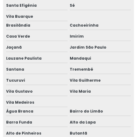
Indústria de esquadrias de alumínio
Santa Efigênia
Sé
Instalação de esquadrias de alumínio
Vila Buarque
Brasilândia
Cachoeirinha
Instalação de tela mosquiteira
Casa Verde
Imirim
Janela acústica
Jaçanã
Jardim São Paulo
Janela acústica anti ruído
Lauzane Paulista
Mandaqui
Santana
Tremembé
Janela acústica são paulo
Tucuruvi
Vila Guilherme
Janela acústica sobrepor
Vila Gustavo
Vila Maria
Janela acústica sobreposta
Vila Medeiros
Água Branca
Bairro do Limão
Janela acústica vidro duplo
Barra Funda
Alto da Lapa
Janela acústica vidro triplo
Alto de Pinheiros
Butantã