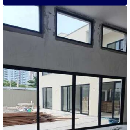
Fábrica de janela antirruído em sp
Fábrica de janela sobreposta de correr
Fábrica de janela sobreposta de correr em sp
Fábrica de janela sobreposta de giro
Fábrica janela sobreposta de giro em são paulo
Fábrica de janela vidro multilaminado
Fábrica de janela vidro triplo
Fábrica de porta camarão
Fábrica de tela mosquiteira