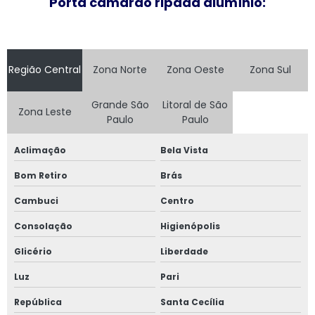
Porta camarão ripada alumínio:
Fabricante de portas e janelas de alumínio
Fornecedor de esquadrias de alto padrão
Fornecedor de esquadrias de alumínio
Região Central
Zona Norte
Zona Oeste
Zona Sul
Fornecedor de janela de alumínio sobreposta
Grande São
Litoral de São
Zona Leste
Paulo
Paulo
Fornecedor de janela anti ruído
Aclimação
Bela Vista
Fornecedor de janela sobreposta
Bom Retiro
Brás
Fornecedor de janela sobreposta de correr
Cambuci
Centro
Fornecedor de janela sobreposta de giro
Consolação
Higienópolis
Glicério
Liberdade
Fornecedor de janela vidro multilaminado
Luz
Pari
Fornecedor de janela vidro triplo
República
Santa Cecília