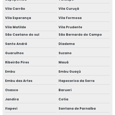
Janela sobreposta de alto padrão
Vila Carrão
Vila Curuçá
Janela sobreposta de correr
Vila Esperança
Vila Formosa
Janela sobreposta de correr em são paulo
Vila Matilde
Vila Prudente
São Caetano do sul
São Bernardo do Campo
Janela sobreposta de giro
Santo André
Diadema
Janela sobreposta de giro em são paulo
Guarulhos
Suzano
Janela sobreposta de giro em sp
Ribeirão Pires
Mauá
Embu
Embu Guaçú
Janela sobreposta preço
Embu das Artes
Itapecerica da Serra
Janela vedação acústica
Osasco
Barueri
Janela vidro duplo
Jandira
Cotia
Janela vidro duplo isolamento acústico
Itapevi
Santana de Parnaíba