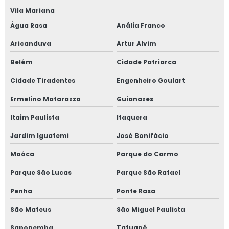
Janela de correr 4 folhas
Vila Mariana
Água Rasa
Anália Franco
Janela de correr para quarto
Aricanduva
Artur Alvim
Janela fixa vidro duplo
Belém
Cidade Patriarca
Janela de giro
Cidade Tiradentes
Engenheiro Goulart
Janela maxim ar 80x80
Ermelino Matarazzo
Guianazes
Itaim Paulista
Itaquera
Janela oscilo batente preço
Jardim Iguatemi
José Bonifácio
Janela com persiana entre vidros
Moóca
Parque do Carmo
Janela sobrepor acústica
Parque São Lucas
Parque São Rafael
Janela sobreposta
Penha
Ponte Rasa
São Mateus
São Miguel Paulista
Janela sobreposta acústica
Sapopemba
Tatuapé