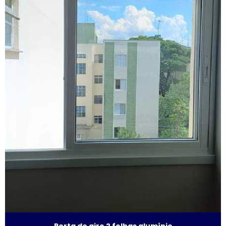
Esquadrias acústicas
Esquadrias acústicas de alumínio
Esquadrias de alto padrão
Esquadrias alumínio acústicas
Esquadrias de alumínio alto padrão
Esquadrias de alumínio fábrica
Esquadrias de alumínio isolamento acústico
Esquadrias de alumínio janelas e portas
Esquadrias de alumínio janelas valor
Esquadrias de alumínio maxim ar
Porta de giro 2 folhas alumínio