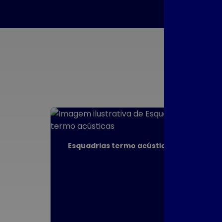
garantir a me
Como Escolh
de Alumínio
para Se
Como Escolh
de Alumíni
para Valori
Sua
Como Esq
Alumínio So
Esquadrias termo acústicas
Renovar Se
Estilo e 
Como Identif
de Esquadrias
Projeto d