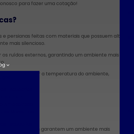
onosco para fazer uma cotação!
Esq
icas?
E
as e persianas feitas com materiais que possuem alta
Esq
te mais silencioso.
r os ruídos externos, garantindo um ambiente mais
o.
og
Es
judam a manter a temperatura do ambiente,
tigos
das Esquadrias
acústicas
mínio com
E
o Amadeirado
Esq
ntes Modernos
E
das Esquadrias
drias acústicas
garantem um ambiente mais
ara Valorizar e