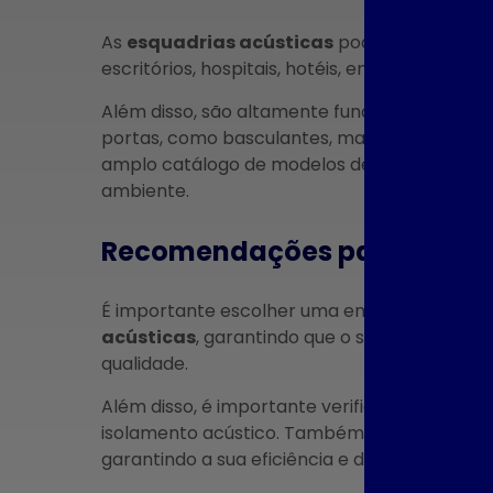
Transf
Construção 
As
esquadrias acústicas
podem ser aplicad
Inte
escritórios, hospitais, hotéis, entre outros.
Como a Jane
Além disso, são altamente funcionais, podendo
Pode Melhor
portas, como basculantes, maxim-ar, pivotan
Acústico e 
amplo catálogo de modelos de
esquadrias 
Amb
ambiente.
Como as 
Recomendações para a esco
Acústi
Transformar
É importante escolher uma empresa especiali
Reduzir o 
acústicas
, garantindo que o serviço seja r
Es
qualidade.
Como Encont
Além disso, é importante verificar a espessur
de Esquadria
isolamento acústico. Também é essencial rea
o Seu
garantindo a sua eficiência e durabilidade.
Como Escol