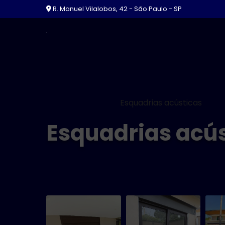
R. Manuel Vilalobos, 42 - São Paulo - SP
Home
Informações
Esquadrias acústicas
Esquadrias acú