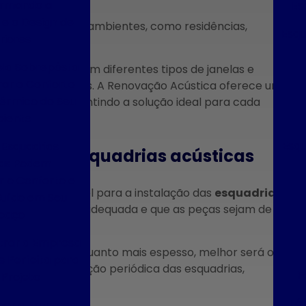
ormando a
Es
e o Design de
as em diversos ambientes, como residências,
Esqu
riores
la Sobrepôsta
 ser utilizadas em diferentes tipos de janelas e
ar o Conforto
tes, entre outras. A Renovação Acústica oferece um
Térmico do Seu
acústicas
, garantindo a solução ideal para cada
iente
Esqu
Esquadrias
lha das esquadrias acústicas
cas Podem
 o Conforto e
zada e confiável para a instalação das
esquadrias
Ruído em Seu
ealizado de forma adequada e que as peças sejam de
paço
rar a Empresa
a do vidro, pois quanto mais espesso, melhor será o
s Perfeita para
lizar a manutenção periódica das esquadrias,
F
 Projeto
Fáb
her a Empresa