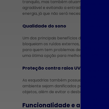
tranquilo, mas também atuam no isolamento
Modernizar 
agradável e evitando a entrada de ar frio o
energia, já que não será necessário utilizar
Benefícios 
Alumínio e C
Qualidade do sono
Melhor Op
Pr
Um dos principais benefícios das
esquadrias
Benefícios 
bloqueiam os ruídos externos, proporcionando
Alumínio So
para quem tem problemas de insônia ou é se
Ambientes C
uma ótima opção para melhorar a qualidade 
Mod
Proteção contra raios UV
Benefícios 
Indústria de
As esquadrias também possuem proteção cont
Alumínio pa
ambiente sejam danificados pelo sol. Isso g
Mod
objetos, além de evitar o desbotamento de te
Como a I
Funcionalidade e aplicabili
Esquadrias d