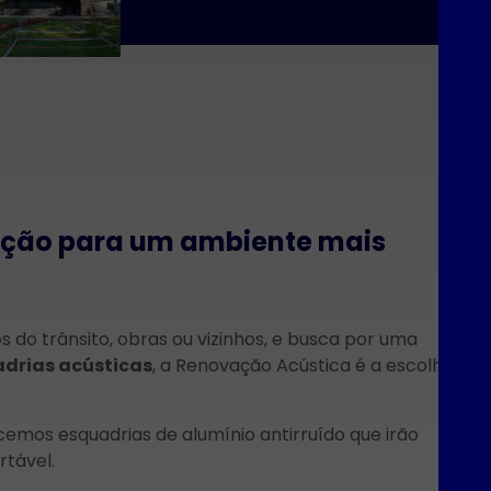
Empr
Emp
Em
Em
lução para um ambiente mais
Em
 do trânsito, obras ou vizinhos, e busca por uma
drias acústicas
, a Renovação Acústica é a escolha
E
emos esquadrias de alumínio antirruído que irão
rtável.
Empr