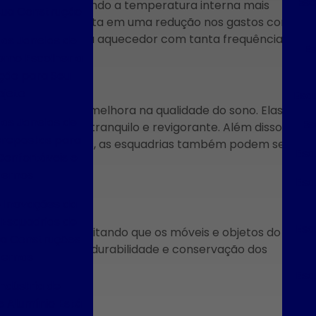
Esq
 térmico, mantendo a temperatura interna mais
Sua Construção
u quente. Isso resulta em uma redução nos gastos com
 ar-condicionado ou aquecedor com tanta frequência.
das Janelas de
Es
omo Escolher a
ção para Seu
ojeto
Esqu
 acústicas
é a melhora na qualidade do sono. Elas
das Janelas de
Es
 um sono mais tranquilo e revigorante. Além disso,
brepostas para
nsível a barulhos, as esquadrias também podem ser
Esq
onfortáveis e
de vida.
ernos
Esq
e Inovações da
 Esquadrias de
Esq
ra raios UV, evitando que os móveis e objetos do
ra Construções
arante uma maior durabilidade e conservação dos
ernas
cidos e cores.
Esq
ndústria de
dade
e Alumínio Está