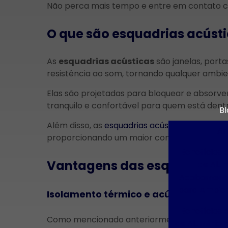
Não perca mais tempo e entre em contato c
O que são esquadrias acúst
As
esquadrias acústicas
são janelas, port
resistência ao som, tornando qualquer ambien
Elas são projetadas para bloquear e absorve
tranquilo e confortável para quem está dentr
Bl
Além disso, as
esquadrias acústicas
também a
Ar
proporcionando um maior conforto térmico.
Benefícios 
Vantagens das esquadrias 
de Alu
Acabament
para Ambie
Isolamento térmico e acústico
Benefícios 
Como mencionado anteriormente, as
esqua
de Alumínio p