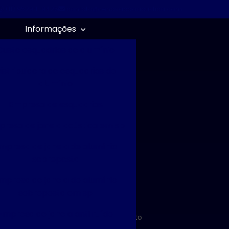
(11) 95294-9425
contato@renovacaoacustica.com
Informações
Custo esquadrias de alumínio
istribuidora de esquadrias de
alumínio
Empresa de esquadrias
resa de janela acústica em sp
mpresa de janela de alumínio
sobreposta
mpresa de janela de alumínio
sobreposta em sp
Empresa de janela anti ruído
Solicite um orçamento