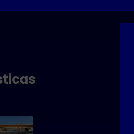
D
Emp
sticas
E
E