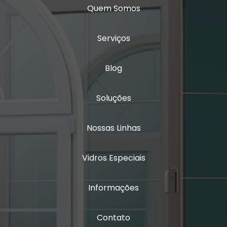
Quem Somos
Janela com persiana entre vidros
Janela sobrepor acústica
Serviços
Janela sobreposta
Blog
Janela sobreposta acústica
Soluções
Janela sobreposta de alto padrão
Janela sobreposta de correr
Nossas Linhas
Janela sobreposta de correr em são paulo
Vidros Especiais
Janela sobreposta de giro
Informações
Janela sobreposta de giro em são paulo
Janela sobreposta de giro em sp
Contato