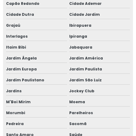
Fabricante de janela sobreposta de correr
Capão Redondo
Cidade Ademar
Cidade Dutra
Cidade Jardim
Fabricante de janela sobreposta de giro
Grajaú
Ibirapuera
Fabricante de janela vidro multilaminado
Interlagos
Ipiranga
Fabricante de janela vidro triplo
Itaim Bibi
Jabaquara
Fabricante de portas e janelas de alumínio
Jardim Ângela
Jardim América
Jardim Europa
Jardim Paulista
Fornecedor de esquadrias de alto padrão
Jardim Paulistano
Jardim São Luiz
Fornecedor de esquadrias de alumínio
Jardins
Jockey Club
Fornecedor de janela de alumínio sobreposta
M'Boi Mirim
Moema
Fornecedor de janela anti ruído
Morumbi
Parelheiros
Pedreira
Sacomã
Fornecedor de janela sobreposta
Santo Amaro
Saúde