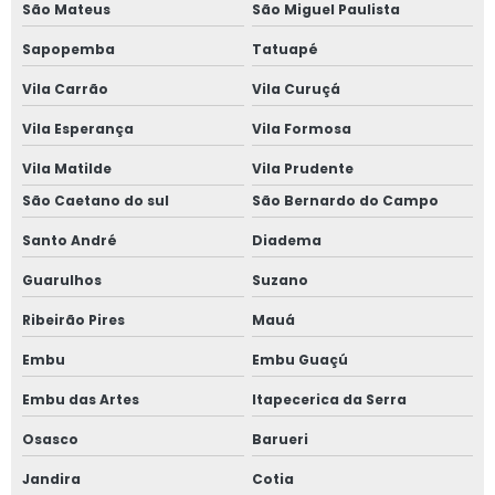
São Mateus
São Miguel Paulista
Janela acústica sobrepor
Sapopemba
Tatuapé
Janela acústica sobreposta
Vila Carrão
Vila Curuçá
Janela acústica vidro duplo
Vila Esperança
Vila Formosa
Janela acústica vidro triplo
Vila Matilde
Vila Prudente
São Caetano do sul
São Bernardo do Campo
Janela alto padrão
Santo André
Diadema
Janela com alto padrão acústico
Guarulhos
Suzano
Janela de alumínio anti ruído com vidro duplo
Ribeirão Pires
Mauá
Embu
Embu Guaçú
Janela de alumínio anti ruído com vidro fumê
Embu das Artes
Itapecerica da Serra
Janela de alumínio sob medida
Osasco
Barueri
Janela de alumínio sobreposta
Jandira
Cotia