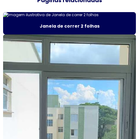
Páginas relacionadas
Empresas de esquadrias de alumínio sp
Esquadria de alumínio amadeirado
Janela de correr 2 folhas
Esquadria alumínio janela preço
Esquadria de alumínio preço metro
Esquadria com persiana
Esquadrias acústicas
Esquadrias acústicas de alumínio
Esquadrias de alto padrão
Esquadrias alumínio acústicas
Esquadrias de alumínio alto padrão