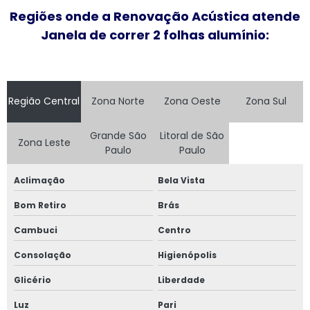
Esquadrias de alumínio em são paulo
Regiões onde a Renovação Acústica atende
Janela de correr 2 folhas alumínio:
Esquadrias de alumínio valor
Esquadrias anti ruído
Esquadrias condomínio
Região Central
Zona Norte
Zona Oeste
Zona Sul
Esquadrias com isolamento acústico
Grande São
Litoral de São
Zona Leste
Paulo
Paulo
Esquadrias com persianas integradas
Aclimação
Bela Vista
Esquadrias termo acústicas
Bom Retiro
Brás
Fábrica de esquadrias
Cambuci
Centro
Fábrica esquadrias de alumínio
Consolação
Higienópolis
Glicério
Liberdade
Fábrica de esquadrias de alumínio em são paulo
Luz
Pari