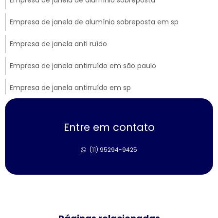
Empresa de janela de alumínio sobreposta em sp
Empresa de janela anti ruído
Empresa de janela antirruído em são paulo
Empresa de janela antirruído em sp
Empresa de janela sobreposta de correr
Entre em contato
Empresa de janela sobreposta de giro
(11) 95294-9425
Empresa de janela sobreposta de giro em sp
Empresa de janela vidro multilaminado
Empresa de janela vidro triplo