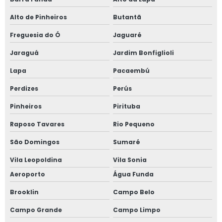
Fábrica de janela vidro multilaminado
Alto de Pinheiros
Butantã
Fábrica de janela vidro triplo
Freguesia do Ó
Jaguaré
Fábrica de porta camarão
Jaraguá
Jardim Bonfiglioli
Lapa
Pacaembú
Fábrica de tela mosquiteira
Perdizes
Perús
Fabricante de esquadrias
Pinheiros
Pirituba
Fabricante esquadrias alumínio
Raposo Tavares
Rio Pequeno
Fabricante de janela acústica
São Domingos
Sumaré
Vila Leopoldina
Vila Sonia
Fabricante de janela de alumínio sobreposta
Aeroporto
Água Funda
Fabricante de janela anti ruído
Brooklin
Campo Belo
Fabricante de janela antirruído em sp
Campo Grande
Campo Limpo