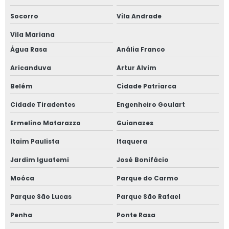
Fornecedor de janela sobreposta de correr
Socorro
Vila Andrade
Fornecedor de janela sobreposta de giro
Vila Mariana
Água Rasa
Anália Franco
Fornecedor de janela vidro multilaminado
Aricanduva
Artur Alvim
Fornecedor de janela vidro triplo
Belém
Cidade Patriarca
Indústria de esquadrias de alumínio
Cidade Tiradentes
Engenheiro Goulart
Instalação de esquadrias de alumínio
Ermelino Matarazzo
Guianazes
Itaim Paulista
Itaquera
Instalação de tela mosquiteira
Jardim Iguatemi
José Bonifácio
Janela acústica
Moóca
Parque do Carmo
Janela acústica anti ruído
Parque São Lucas
Parque São Rafael
Janela acústica são paulo
Penha
Ponte Rasa