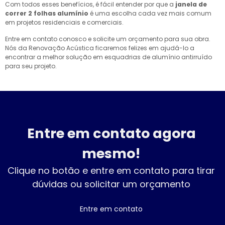
Com todos esses benefícios, é fácil entender por que a
janela de
correr 2 folhas alumínio
é uma escolha cada vez mais comum
em projetos residenciais e comerciais.
Entre em contato conosco e solicite um orçamento para sua obra.
Nós da Renovação Acústica ficaremos felizes em ajudá-lo a
encontrar a melhor solução em esquadrias de alumínio antirruído
para seu projeto.
Entre em contato agora
mesmo!
Clique no botão e entre em contato para tirar
dúvidas ou solicitar um orçamento
Entre em contato