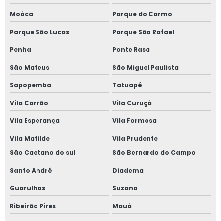
Fornecedor de esquadrias de alto padrão
Moóca
Parque do Carmo
Fornecedor de esquadrias de alumínio
Parque São Lucas
Parque São Rafael
Fornecedor de janela de alumínio sobreposta
Penha
Ponte Rasa
Fornecedor de janela anti ruído
São Mateus
São Miguel Paulista
Sapopemba
Tatuapé
Fornecedor de janela sobreposta
Vila Carrão
Vila Curuçá
Fornecedor de janela sobreposta de correr
Vila Esperança
Vila Formosa
Fornecedor de janela sobreposta de giro
Vila Matilde
Vila Prudente
São Caetano do sul
São Bernardo do Campo
Fornecedor de janela vidro multilaminado
Santo André
Diadema
Fornecedor de janela vidro triplo
Guarulhos
Suzano
Indústria de esquadrias de alumínio
Ribeirão Pires
Mauá