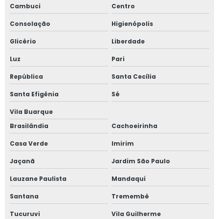
Cambuci
Centro
Esquadrias de alumínio sob medida preço
Consolação
Higienópolis
Esquadrias de alumínio sob medida são paulo
Glicério
Liberdade
Luz
Pari
Esquadrias de alumínio sob medida valor
República
Santa Cecília
Esquadrias de alumínio preço m2
Santa Efigênia
Sé
Esquadrias de alumínio em são paulo
Vila Buarque
Brasilândia
Cachoeirinha
Esquadrias de alumínio valor
Casa Verde
Imirim
Esquadrias anti ruído
Jaçanã
Jardim São Paulo
Esquadrias condomínio
Lauzane Paulista
Mandaqui
Esquadrias com isolamento acústico
Santana
Tremembé
Tucuruvi
Vila Guilherme
Esquadrias com persianas integradas