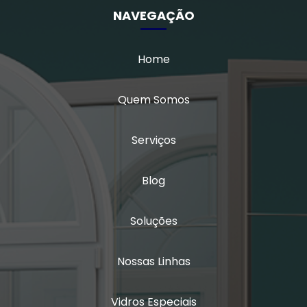
Janela anti ruído sobrepor
NAVEGAÇÃO
Janela anti ruído de sobrepor slim
Home
Janela anti ruído sobreposta
Quem Somos
Janela anti ruido sp
Janela anti som
Serviços
Janela para casas de alto padrão
Blog
Janela de correr 2 folhas
Soluções
Janela de correr 2 folhas alumínio
Janela de correr 3 folhas
Nossas Linhas
Janela de correr 4 folhas
Vidros Especiais