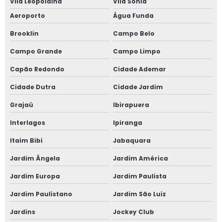
Vila Leopoldina
Vila Sonia
Aeroporto
Água Funda
Fábrica de janela sobreposta de correr
Brooklin
Campo Belo
Fábrica de janela sobreposta de correr em sp
Campo Grande
Campo Limpo
Fábrica de janela sobreposta de giro
Capão Redondo
Cidade Ademar
Cidade Dutra
Cidade Jardim
Fábrica janela sobreposta de giro em são paulo
Grajaú
Ibirapuera
Fábrica de janela vidro multilaminado
Interlagos
Ipiranga
Fábrica de janela vidro triplo
Itaim Bibi
Jabaquara
Fábrica de porta camarão
Jardim Ângela
Jardim América
Jardim Europa
Jardim Paulista
Fábrica de tela mosquiteira
Jardim Paulistano
Jardim São Luiz
Fabricante de esquadrias
Jardins
Jockey Club