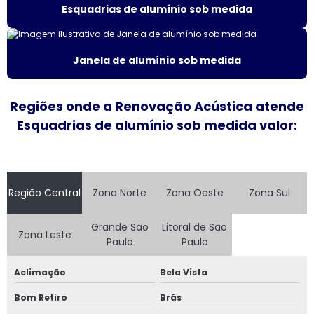
Esquadrias de alumínio sob medida
Esquadrias acústicas de alumínio
Esquadrias de alto padrão
Janela de alumínio sob medida
Esquadrias alumínio acústicas
Regiões onde a Renovação Acústica atende
Esquadrias de alumínio alto padrão
Esquadrias de alumínio sob medida valor:
Esquadrias de alumínio fábrica
Esquadrias de alumínio isolamento acústico
Região Central
Zona Norte
Zona Oeste
Zona Sul
Esquadrias de alumínio janelas e portas
Grande São
Litoral de São
Zona Leste
Paulo
Paulo
Esquadrias de alumínio janelas valor
Aclimação
Bela Vista
Esquadrias de alumínio maxim ar
Bom Retiro
Brás
Esquadrias de alumínio sob medida