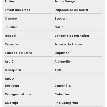
Instalação de esquadrias de alumínio
Embu
Embu Guaçú
Embu das Artes
Itapecerica da Serra
Instalação de tela mosquiteira
Osasco
Barueri
Janela acústica
Jandira
Cotia
Janela acústica anti ruído
Itapevi
Santana de Parnaíba
Janela acústica são paulo
Caierias
Franco da Rocha
Taboão da Serra
Cajamar
Janela acústica sobrepor
Arujá
Alphaville
Janela acústica sobreposta
Mairiporã
ABC
Janela acústica vidro duplo
ABCD
Bertioga
Cananéia
Janela acústica vidro triplo
Caraguatatuba
Cubatão
Janela alto padrão
Guarujá
Ilha Comprida