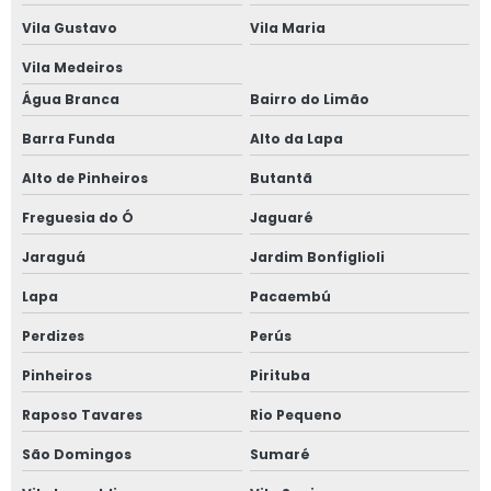
Vila Gustavo
Vila Maria
Esquadrias termo acústicas
Vila Medeiros
Fábrica de esquadrias
Água Branca
Bairro do Limão
Barra Funda
Alto da Lapa
Fábrica esquadrias de alumínio
Alto de Pinheiros
Butantã
Fábrica de esquadrias de alumínio em são paulo
Freguesia do Ó
Jaguaré
Fábrica de esquadrias de alumínio em sp
Jaraguá
Jardim Bonfiglioli
Fábrica de janela acústica
Lapa
Pacaembú
Perdizes
Perús
Fábrica de janela de alumínio sobreposta
Pinheiros
Pirituba
Fábrica de janela anti ruído
Raposo Tavares
Rio Pequeno
Fábrica de janela antirruído em são paulo
São Domingos
Sumaré
Fábrica de janela antirruído em sp