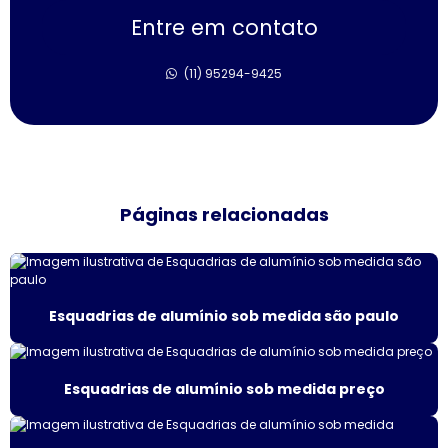
Entre em contato
Empresa de janela sobreposta de giro
(11) 95294-9425
Empresa de janela sobreposta de giro em sp
Empresa de janela vidro multilaminado
Empresa de janela vidro triplo
Páginas relacionadas
Empresas de esquadrias de alumínio sp
Esquadria de alumínio amadeirado
Esquadria alumínio janela preço
Esquadrias de alumínio sob medida são paulo
Esquadria de alumínio preço metro
Esquadrias de alumínio sob medida preço
Esquadria com persiana
Esquadrias acústicas