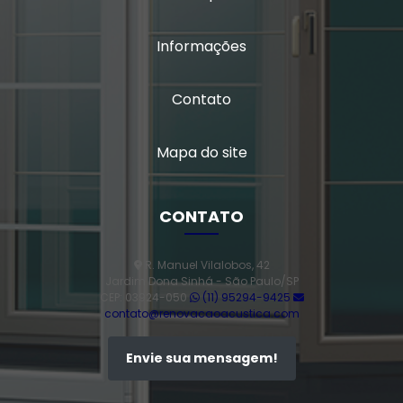
Janela de correr para quarto
Informações
Janela fixa vidro duplo
Janela de giro
Contato
Janela maxim ar 80x80
Mapa do site
Janela oscilo batente preço
Janela com persiana entre vidros
CONTATO
Janela sobrepor acústica
R. Manuel Vilalobos, 42
Jardim Dona Sinhá - São Paulo/SP
Janela sobreposta
CEP: 03924-050
(11) 95294-9425
contato@renovacaoacustica.com
Janela sobreposta acústica
Envie sua mensagem!
Janela sobreposta de alto padrão