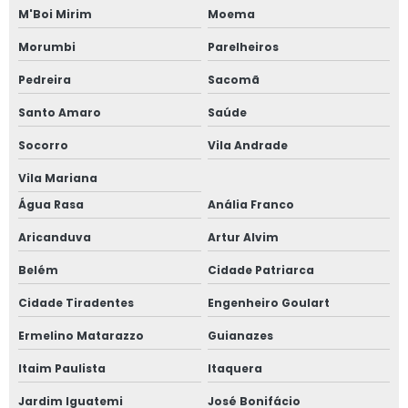
Fabricante esquadrias alumínio
M'Boi Mirim
Moema
Fabricante de janela acústica
Morumbi
Parelheiros
Pedreira
Sacomã
Fabricante de janela de alumínio sobreposta
Santo Amaro
Saúde
Fabricante de janela anti ruído
Socorro
Vila Andrade
Fabricante de janela antirruído em sp
Vila Mariana
Fabricante de janela sobreposta de correr
Água Rasa
Anália Franco
Aricanduva
Artur Alvim
Fabricante de janela sobreposta de giro
Belém
Cidade Patriarca
Fabricante de janela vidro multilaminado
Cidade Tiradentes
Engenheiro Goulart
Fabricante de janela vidro triplo
Ermelino Matarazzo
Guianazes
Fabricante de portas e janelas de alumínio
Itaim Paulista
Itaquera
Jardim Iguatemi
José Bonifácio