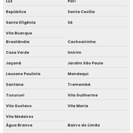
Janela com alto padrão acústico
Luz
Pari
República
Santa Cecília
Janela de alumínio anti ruído com vidro duplo
Santa Efigênia
Sé
Janela de alumínio anti ruído com vidro fumê
Vila Buarque
Janela de alumínio sob medida
Brasilândia
Cachoeirinha
Casa Verde
Imirim
Janela de alumínio sobreposta
Jaçanã
Jardim São Paulo
Janela de alumínio sobreposta em são paulo
Lauzane Paulista
Mandaqui
Janela de alumínio sobreposta em sp
Santana
Tremembé
Janela em aluminio vidro duplo
Tucuruvi
Vila Guilherme
Vila Gustavo
Vila Maria
Janela anti barulho
Vila Medeiros
Janela anti barulho para residências
Água Branca
Bairro do Limão