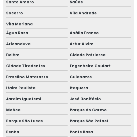
Santo Amaro
Saúde
Janela sobreposta de correr
Socorro
Vila Andrade
Janela sobreposta de correr em são paulo
Vila Mariana
Janela sobreposta de giro
Água Rasa
Anália Franco
Janela sobreposta de giro em são paulo
Aricanduva
Artur Alvim
Belém
Cidade Patriarca
Janela sobreposta de giro em sp
Cidade Tiradentes
Engenheiro Goulart
Janela sobreposta preço
Ermelino Matarazzo
Guianazes
Janela vedação acústica
Itaim Paulista
Itaquera
Janela vidro duplo
Jardim Iguatemi
José Bonifácio
Moóca
Parque do Carmo
Janela vidro duplo isolamento acústico
Parque São Lucas
Parque São Rafael
Janela vidro duplo isolamento térmico
Penha
Ponte Rasa