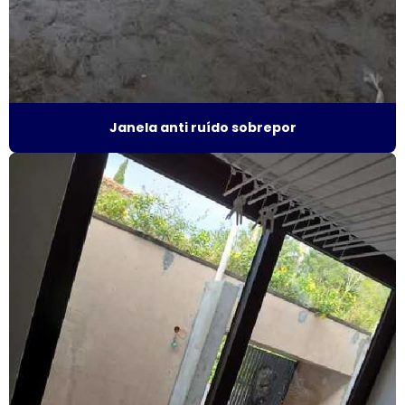
Esquadrias de alumínio sob medida preço
Esquadrias de alumínio sob medida são paulo
Esquadrias de alumínio sob medida valor
Janela anti ruído sobrepor
Esquadrias de alumínio preço m2
Esquadrias de alumínio em são paulo
Esquadrias de alumínio valor
Esquadrias anti ruído
Esquadrias condomínio
Esquadrias com isolamento acústico
Esquadrias com persianas integradas