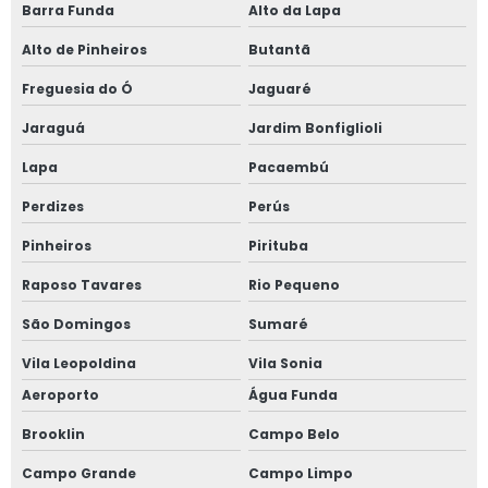
Janela anti ruído sobrepor
Barra Funda
Alto da Lapa
Alto de Pinheiros
Butantã
Janela anti ruído de sobrepor slim
Freguesia do Ó
Jaguaré
Janela anti ruído sobreposta
Jaraguá
Jardim Bonfiglioli
Janela anti ruido sp
Lapa
Pacaembú
Janela anti som
Perdizes
Perús
Pinheiros
Pirituba
Janela para casas de alto padrão
Raposo Tavares
Rio Pequeno
Janela de correr 2 folhas
São Domingos
Sumaré
Janela de correr 2 folhas alumínio
Vila Leopoldina
Vila Sonia
Aeroporto
Água Funda
Janela de correr 3 folhas
Brooklin
Campo Belo
Janela de correr 4 folhas
Campo Grande
Campo Limpo