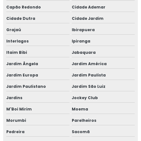
Janela de correr para quarto
Capão Redondo
Cidade Ademar
Janela fixa vidro duplo
Cidade Dutra
Cidade Jardim
Grajaú
Ibirapuera
Janela de giro
Interlagos
Ipiranga
Janela maxim ar 80x80
Itaim Bibi
Jabaquara
Janela oscilo batente preço
Jardim Ângela
Jardim América
Janela com persiana entre vidros
Jardim Europa
Jardim Paulista
Jardim Paulistano
Jardim São Luiz
Janela sobrepor acústica
Jardins
Jockey Club
Janela sobreposta
M'Boi Mirim
Moema
Janela sobreposta acústica
Morumbi
Parelheiros
Janela sobreposta de alto padrão
Pedreira
Sacomã