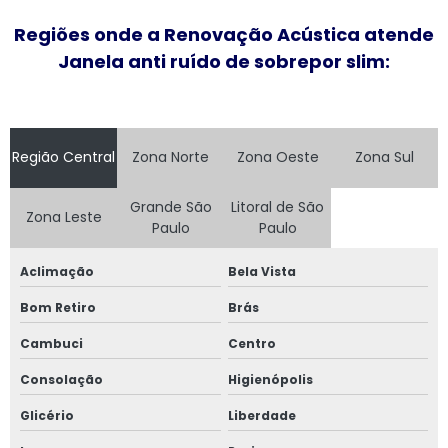
Instalação de esquadrias de alumínio
Regiões onde a Renovação Acústica atende
Instalação de tela mosquiteira
Janela anti ruído de sobrepor slim:
Janela acústica
Janela acústica anti ruído
Região Central
Zona Norte
Zona Oeste
Zona Sul
Janela acústica são paulo
Grande São
Litoral de São
Zona Leste
Janela acústica sobrepor
Paulo
Paulo
Janela acústica sobreposta
Aclimação
Bela Vista
Bom Retiro
Brás
Janela acústica vidro duplo
Cambuci
Centro
Janela acústica vidro triplo
Consolação
Higienópolis
Janela alto padrão
Glicério
Liberdade