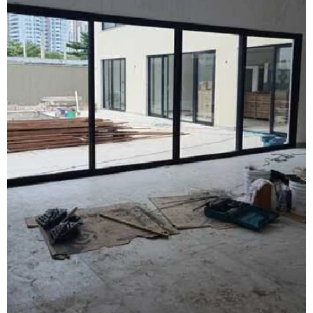
Esquadrias acústicas de alumínio
Esquadrias de alto padrão
Esquadrias alumínio acústicas
Esquadrias de alumínio alto padrão
Esquadrias de alumínio fábrica
Esquadrias de alumínio isolamento acústico
Esquadrias de alumínio janelas e portas
Esquadrias de alumínio janelas valor
Esquadrias de alumínio maxim ar
Esquadrias de alumínio sob medida