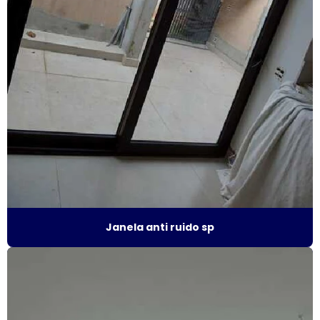
Esquadrias termo acústicas
Fábrica de esquadrias
Fábrica esquadrias de alumínio
Fábrica de esquadrias de alumínio em são paulo
Fábrica de esquadrias de alumínio em sp
Fábrica de janela acústica
Fábrica de janela de alumínio sobreposta
Janela anti ruido sp
Fábrica de janela anti ruído
Fábrica de janela antirruído em são paulo
Fábrica de janela antirruído em sp