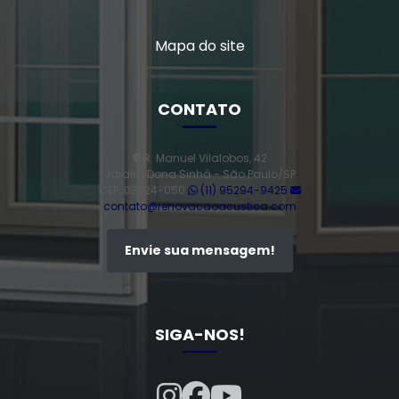
Mapa do site
CONTATO
R. Manuel Vilalobos, 42
Jardim Dona Sinhá - São Paulo/SP
CEP: 03924-050
(11) 95294-9425
contato@renovacaoacustica.com
Envie sua mensagem!
SIGA-NOS!