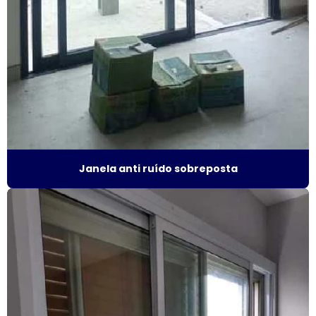
Fabricante de janela acústica
Fabricante de janela de alumínio sobreposta
Fabricante de janela anti ruído
Fabricante de janela antirruído em sp
Fabricante de janela sobreposta de correr
Janela anti ruído sobreposta
Fabricante de janela sobreposta de giro
Fabricante de janela vidro multilaminado
Fabricante de janela vidro triplo
Fabricante de portas e janelas de alumínio
Fornecedor de esquadrias de alto padrão