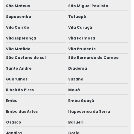
Janela vidro duplo com persiana
São Mateus
São Miguel Paulista
Janela de vidro duplo com persiana interna
Sapopemba
Tatuapé
Vila Carrão
Vila Curuçá
Janela de vidro duplo com persiana interna preço
Vila Esperança
Vila Formosa
Janela vidro insulado
Vila Matilde
Vila Prudente
Janela vidro multilaminado
São Caetano do sul
São Bernardo do Campo
Santo André
Diadema
Janela vidro multilaminado em são paulo
Guarulhos
Suzano
Janela vidro multilaminado em sp
Ribeirão Pires
Mauá
Janela vidro quádruplo
Embu
Embu Guaçú
Janela vidro triplo
Embu das Artes
Itapecerica da Serra
Osasco
Barueri
Janela de vidro triplo em sp
Jandira
Cotia