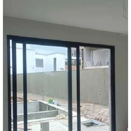
Fábrica de janela sobreposta de correr
Fábrica de janela sobreposta de correr em sp
Fábrica de janela sobreposta de giro
Fábrica janela sobreposta de giro em são paulo
Fábrica de janela vidro multilaminado
Fábrica de janela vidro triplo
Fábrica de porta camarão
Fábrica de tela mosquiteira
Fabricante de esquadrias
Fabricante esquadrias alumínio