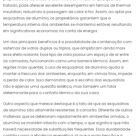
tratado, pode oferecer excelente desempenho em termos de thermal
insulation, reduzindo a passagem de calor e frio. Assim, ao optar por
esquadrias de alumínio, os proprietários garantem que a
temperatura interna dos ambientes se mantenha estável, resultando
em significativas economias na conta de energia.
Um dos principais benefícios é a possibilidade de combinação com
sistemas de vidros duplos ou triplos, que amplificam ainda mais
esse efeito isolante. Esse tipo de vidro possui um espaço de ar entre
as camadas, funcionando como uma barreira térmica. Assim, em
regiões mais quentes, o uso de esquadrias de alumínio ajuda a
manter a frescura dos ambientes, enquanto, em climas frios, impede
a perda de calor. Isso demonstra que a escolha das esquadrias
não é apenas uma questão estética, mas também um fator
determinante para o conforto térmico da sua casa.
Outro aspecto que merece destaque é o fato de que as esquadrias
de alumínio são altamente resistentes à corrosão. Diferente de outros
materiais que se deterioram rapidamente em ambientes úmidos, o
alumínio se mantém intacto com o tempo, o que significa que não
haverá necessidade de substituições frequentes. Essa durabilidade
contribui para a eficiência energética, já que a manutenção e a