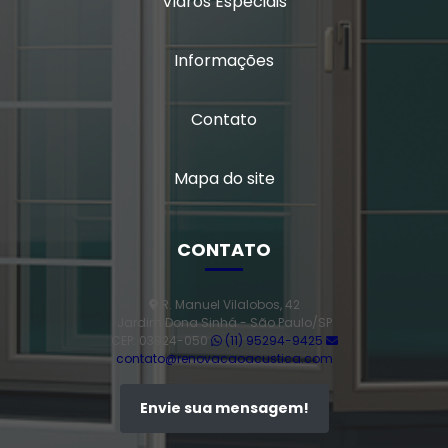
Vidros Especiais
Dicas para Escolher a Esquadria Ideal e Valorizar Seu
Espaço com Qualidade
Informações
Escolha de Esquadrias: Guia Completo para
Construção e Reforma
Contato
Esquadrias Acústicas: Como Escolher a Melhor Opção
para Reduzir Ruídos na Sua Casa
Mapa do site
Esquadrias Acústicas: Como Melhorar o Conforto e
Criar um Ambiente Silencioso em Casa
CONTATO
Esquadrias de Alumínio Sob Medida: Estilo e
Funcionalidade para Renovar Seu Espaço
R. Manuel Vilalobos, 42
Jardim Dona Sinhá - São Paulo/SP
Esquadrias de Alumínio Sob Medida: Estilo,
CEP: 03924-050
(11) 95294-9425
Durabilidade e Funcionalidade para sua Casa
contato@renovacaoacustica.com
Esquadrias de Alumínio Sob Medida: Melhore Seu
Envie sua mensagem!
Espaço e Sua Qualidade de Vida