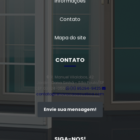
Informações
Contato
Mapa do site
CONTATO
R. Manuel Vilalobos, 42
Jardim Dona Sinhá - São Paulo/SP
CEP: 03924-050
(11) 95294-9425
contato@renovacaoacustica.com
Envie sua mensagem!
SIGA-NOS!