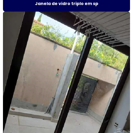
Janela de vidro triplo em sp
Esquadrias de alumínio preço m2
Esquadrias de alumínio em são paulo
Esquadrias de alumínio valor
Esquadrias anti ruído
Esquadrias condomínio
Esquadrias com isolamento acústico
Esquadrias com persianas integradas
Esquadrias termo acústicas
Fábrica de esquadrias
Fábrica esquadrias de alumínio