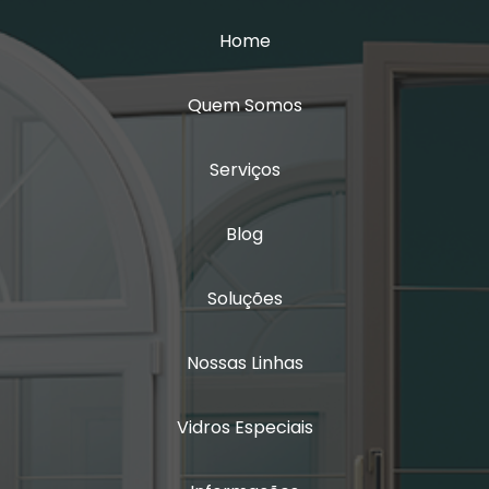
Vidro insulado com persiana
Home
Vidro isolamento acústico
Quem Somos
Vidro laminado triplo
Vidro multilaminado
Serviços
Vidro multilaminado acústico
Blog
Vidro quádruplo
Soluções
Vidro triplo
Nossas Linhas
Vidro triplo acústico
Vidros Especiais