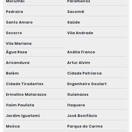
Morumbi
Parelheiros
Janela maxim ar 80x80
Pedreira
Sacomã
Janela oscilo batente preço
Santo Amaro
Saúde
Janela com persiana entre vidros
Socorro
Vila Andrade
Janela sobrepor acústica
Vila Mariana
Água Rasa
Anália Franco
Janela sobreposta
Aricanduva
Artur Alvim
Janela sobreposta acústica
Belém
Cidade Patriarca
Janela sobreposta de alto padrão
Cidade Tiradentes
Engenheiro Goulart
Ermelino Matarazzo
Guianazes
Janela sobreposta de correr
Itaim Paulista
Itaquera
Janela sobreposta de correr em são paulo
Jardim Iguatemi
José Bonifácio
Janela sobreposta de giro
Moóca
Parque do Carmo