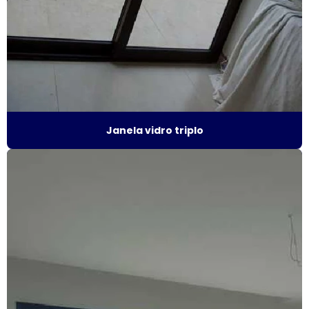
Fábrica de esquadrias de alumínio em são paulo
Fábrica de esquadrias de alumínio em sp
Fábrica de janela acústica
Fábrica de janela de alumínio sobreposta
Janela vidro triplo
Fábrica de janela anti ruído
Fábrica de janela antirruído em são paulo
Fábrica de janela antirruído em sp
Fábrica de janela sobreposta de correr
Fábrica de janela sobreposta de correr em sp
Fábrica de janela sobreposta de giro