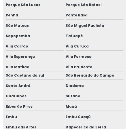
Janela sobreposta de giro em são paulo
Parque São Lucas
Parque São Rafael
Penha
Ponte Rasa
Janela sobreposta de giro em sp
São Mateus
São Miguel Paulista
Janela sobreposta preço
Sapopemba
Tatuapé
Janela vedação acústica
Vila Carrão
Vila Curuçá
Janela vidro duplo
Vila Esperança
Vila Formosa
Vila Matilde
Vila Prudente
Janela vidro duplo isolamento acústico
São Caetano do sul
São Bernardo do Campo
Janela vidro duplo isolamento térmico
Santo André
Diadema
Janela vidro duplo com persiana
Guarulhos
Suzano
Ribeirão Pires
Mauá
Janela de vidro duplo com persiana interna
Embu
Embu Guaçú
Janela de vidro duplo com persiana interna preço
Embu das Artes
Itapecerica da Serra