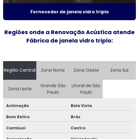
Fornecedor de janela anti ruído
Fornecedor de janela vidro triplo
Fornecedor de janela sobreposta
Fornecedor de janela sobreposta de correr
Regiões onde a Renovação Acústica atende
Fábrica de janela vidro triplo:
Fornecedor de janela sobreposta de giro
Fornecedor de janela vidro multilaminado
Região Central
Zona Norte
Zona Oeste
Zona Sul
Fornecedor de janela vidro triplo
Indústria de esquadrias de alumínio
Grande São
Litoral de São
Zona Leste
Paulo
Paulo
Instalação de esquadrias de alumínio
Aclimação
Bela Vista
Instalação de tela mosquiteira
Bom Retiro
Brás
Janela acústica
Cambuci
Centro