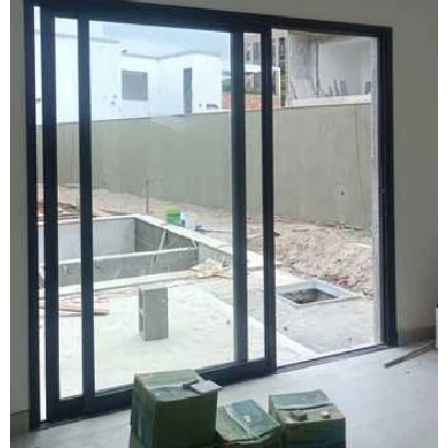
Fábrica janela sobreposta de giro em são paulo
Fábrica de janela vidro multilaminado
Fábrica de janela vidro triplo
Fábrica de porta camarão
Fábrica de tela mosquiteira
Fabricante de esquadrias
Fabricante esquadrias alumínio
Fabricante de janela acústica
Fabricante de janela de alumínio sobreposta