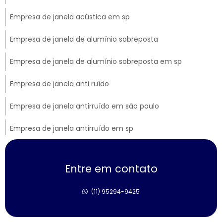
Empresa de janela acústica em sp
Empresa de janela de alumínio sobreposta
Empresa de janela de alumínio sobreposta em sp
Empresa de janela anti ruído
Empresa de janela antirruído em são paulo
Empresa de janela antirruído em sp
Empresa de janela sobreposta de correr
Entre em contato
Empresa de janela sobreposta de giro
(11) 95294-9425
Empresa de janela sobreposta de giro em sp
Empresa de janela vidro multilaminado