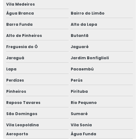
Janela de alumínio sob medida
Vila Medeiros
Água Branca
Bairro do Limão
Janela de alumínio sobreposta
Barra Funda
Alto da Lapa
Janela de alumínio sobreposta em são paulo
Alto de Pinheiros
Butantã
Janela de alumínio sobreposta em sp
Freguesia do Ó
Jaguaré
Janela em aluminio vidro duplo
Jaraguá
Jardim Bonfiglioli
Lapa
Pacaembú
Janela anti barulho
Perdizes
Perús
Janela anti barulho para residências
Pinheiros
Pirituba
Janela anti ruído sobrepor
Raposo Tavares
Rio Pequeno
Janela anti ruído de sobrepor slim
São Domingos
Sumaré
Vila Leopoldina
Vila Sonia
Janela anti ruído sobreposta
Aeroporto
Água Funda