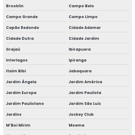
Janela anti ruido sp
Brooklin
Campo Belo
Janela anti som
Campo Grande
Campo Limpo
Capão Redondo
Cidade Ademar
Janela para casas de alto padrão
Cidade Dutra
Cidade Jardim
Janela de correr 2 folhas
Grajaú
Ibirapuera
Janela de correr 2 folhas alumínio
Interlagos
Ipiranga
Janela de correr 3 folhas
Itaim Bibi
Jabaquara
Jardim Ângela
Jardim América
Janela de correr 4 folhas
Jardim Europa
Jardim Paulista
Janela de correr para quarto
Jardim Paulistano
Jardim São Luiz
Janela fixa vidro duplo
Jardins
Jockey Club
Janela de giro
M'Boi Mirim
Moema