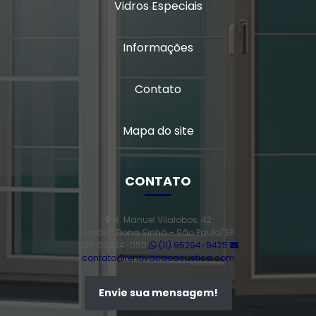
Vidros Especiais
Vidro triplo
Vidro triplo acústico
Informações
Contato
Mapa do site
CONTATO
R. Manuel Vilalobos, 42
Jardim Dona Sinhá - São Paulo/SP
CEP: 03924-050
(11) 95294-9425
contato@renovacaoacustica.com
Envie sua mensagem!