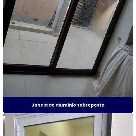
Fábrica de janela antirruído em sp
Fábrica de janela sobreposta de correr
Fábrica de janela sobreposta de correr em sp
Fábrica de janela sobreposta de giro
Fábrica janela sobreposta de giro em são paulo
Fábrica de janela vidro multilaminado
Fábrica de janela vidro triplo
Janela de alumínio sobreposta
Fábrica de porta camarão
Fábrica de tela mosquiteira
Fabricante de esquadrias