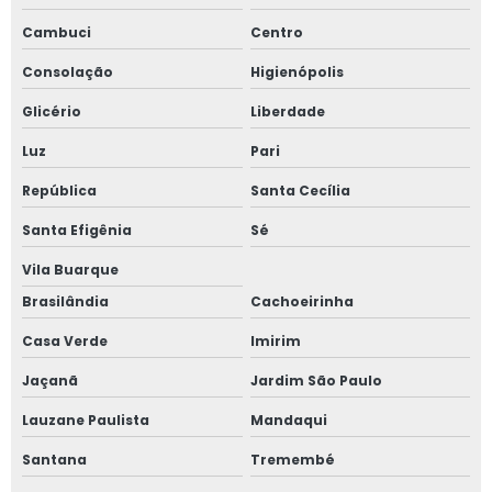
Cambuci
Centro
Instalação de esquadrias de alumínio
Consolação
Higienópolis
Instalação de tela mosquiteira
Glicério
Liberdade
Janela acústica
Luz
Pari
República
Santa Cecília
Janela acústica anti ruído
Santa Efigênia
Sé
Janela acústica são paulo
Vila Buarque
Janela acústica sobrepor
Brasilândia
Cachoeirinha
Janela acústica sobreposta
Casa Verde
Imirim
Jaçanã
Jardim São Paulo
Janela acústica vidro duplo
Lauzane Paulista
Mandaqui
Janela acústica vidro triplo
Santana
Tremembé
Janela alto padrão