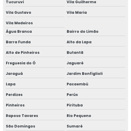
Tucuruvi
Vila Guilherme
Janela com alto padrão acústico
Vila Gustavo
Vila Maria
Vila Medeiros
Janela de alumínio anti ruído com vidro duplo
Água Branca
Bairro do Limão
Janela de alumínio anti ruído com vidro fumê
Barra Funda
Alto da Lapa
Janela de alumínio sob medida
Alto de Pinheiros
Butantã
Freguesia do Ó
Jaguaré
Janela de alumínio sobreposta
Jaraguá
Jardim Bonfiglioli
Janela de alumínio sobreposta em são paulo
Lapa
Pacaembú
Janela de alumínio sobreposta em sp
Perdizes
Perús
Janela em aluminio vidro duplo
Pinheiros
Pirituba
Raposo Tavares
Rio Pequeno
Janela anti barulho
São Domingos
Sumaré