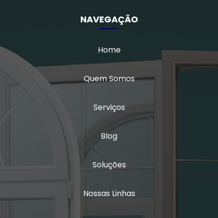
Porta de giro 2 folhas alumínio
NAVEGAÇÃO
Vidro duplo acústico
Vidro duplo insulado
Home
Vidro insulado
Quem Somos
Vidro insulado com persiana
Serviços
Vidro isolamento acústico
Blog
Vidro laminado triplo
Vidro multilaminado
Soluções
Vidro multilaminado acústico
Nossas Linhas
Vidro quádruplo