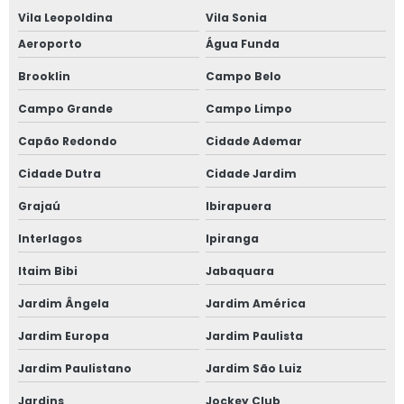
Janela anti barulho para residências
Vila Leopoldina
Vila Sonia
Janela anti ruído sobrepor
Aeroporto
Água Funda
Brooklin
Campo Belo
Janela anti ruído de sobrepor slim
Campo Grande
Campo Limpo
Janela anti ruído sobreposta
Capão Redondo
Cidade Ademar
Janela anti ruido sp
Cidade Dutra
Cidade Jardim
Janela anti som
Grajaú
Ibirapuera
Interlagos
Ipiranga
Janela para casas de alto padrão
Itaim Bibi
Jabaquara
Janela de correr 2 folhas
Jardim Ângela
Jardim América
Janela de correr 2 folhas alumínio
Jardim Europa
Jardim Paulista
Janela de correr 3 folhas
Jardim Paulistano
Jardim São Luiz
Jardins
Jockey Club