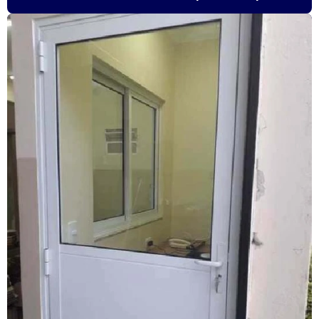
Esquadrias de alumínio sob medida
Esquadrias de alumínio sob medida preço
Esquadrias de alumínio sob medida são paulo
Esquadrias de alumínio sob medida valor
Esquadrias de alumínio preço m2
Esquadrias de alumínio em são paulo
Esquadrias de alumínio valor
Esquadrias anti ruído
Esquadrias condomínio
Esquadrias com isolamento acústico