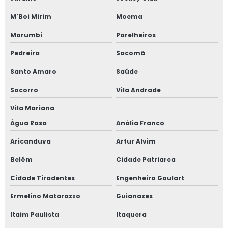
Janela de correr 4 folhas
M'Boi Mirim
Moema
Janela de correr para quarto
Morumbi
Parelheiros
Janela fixa vidro duplo
Pedreira
Sacomã
Janela de giro
Santo Amaro
Saúde
Socorro
Vila Andrade
Janela maxim ar 80x80
Vila Mariana
Janela oscilo batente preço
Água Rasa
Anália Franco
Janela com persiana entre vidros
Aricanduva
Artur Alvim
Belém
Cidade Patriarca
Janela sobrepor acústica
Cidade Tiradentes
Engenheiro Goulart
Janela sobreposta
Ermelino Matarazzo
Guianazes
Janela sobreposta acústica
Itaim Paulista
Itaquera