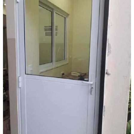
Fabricante esquadrias alumínio
Fabricante de janela acústica
Fabricante de janela de alumínio sobreposta
Fabricante de janela anti ruído
Fabricante de janela antirruído em sp
Fabricante de janela sobreposta de correr
Fabricante de janela sobreposta de giro
Fabricante de janela vidro multilaminado
Fabricante de janela vidro triplo
Fabricante de portas e janelas de alumínio