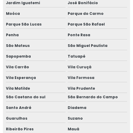
Janela sobreposta de alto padrão
Jardim Iguatemi
José Bonifácio
Moóca
Parque do Carmo
Janela sobreposta de correr
Parque São Lucas
Parque São Rafael
Janela sobreposta de correr em são paulo
Penha
Ponte Rasa
Janela sobreposta de giro
São Mateus
São Miguel Paulista
Janela sobreposta de giro em são paulo
Sapopemba
Tatuapé
Vila Carrão
Vila Curuçá
Janela sobreposta de giro em sp
Vila Esperança
Vila Formosa
Janela sobreposta preço
Vila Matilde
Vila Prudente
Janela vedação acústica
São Caetano do sul
São Bernardo do Campo
Santo André
Diadema
Janela vidro duplo
Guarulhos
Suzano
Janela vidro duplo isolamento acústico
Ribeirão Pires
Mauá