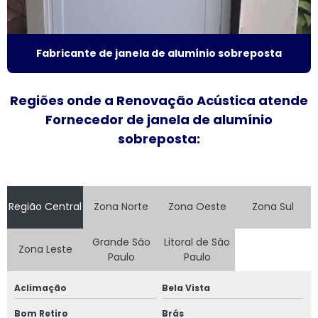
Fornecedor de esquadrias de alto padrão
Fabricante de janela de alumínio sobreposta
Fornecedor de esquadrias de alumínio
Fornecedor de janela de alumínio sobreposta
Regiões onde a Renovação Acústica atende
Fornecedor de janela de alumínio
Fornecedor de janela anti ruído
sobreposta:
Fornecedor de janela sobreposta
Fornecedor de janela sobreposta de correr
Região Central
Zona Norte
Zona Oeste
Zona Sul
Fornecedor de janela sobreposta de giro
Grande São
Litoral de São
Zona Leste
Fornecedor de janela vidro multilaminado
Paulo
Paulo
Fornecedor de janela vidro triplo
Aclimação
Bela Vista
Bom Retiro
Brás
Indústria de esquadrias de alumínio