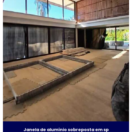
Esquadrias acústicas
Esquadrias acústicas de alumínio
Esquadrias de alto padrão
Esquadrias alumínio acústicas
Esquadrias de alumínio alto padrão
Esquadrias de alumínio fábrica
Esquadrias de alumínio isolamento acústico
Esquadrias de alumínio janelas e portas
Esquadrias de alumínio janelas valor
Esquadrias de alumínio maxim ar
Janela de alumínio sobreposta em sp