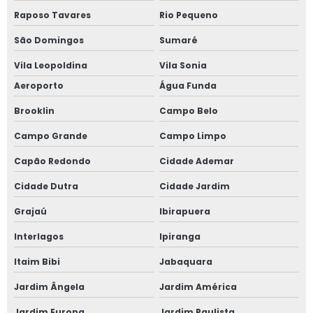
Raposo Tavares
Rio Pequeno
Janela de correr 2 folhas
São Domingos
Sumaré
Janela de correr 2 folhas alumínio
Vila Leopoldina
Vila Sonia
Janela de correr 3 folhas
Aeroporto
Água Funda
Brooklin
Campo Belo
Janela de correr 4 folhas
Campo Grande
Campo Limpo
Janela de correr para quarto
Capão Redondo
Cidade Ademar
Janela fixa vidro duplo
Cidade Dutra
Cidade Jardim
Janela de giro
Grajaú
Ibirapuera
Interlagos
Ipiranga
Janela maxim ar 80x80
Itaim Bibi
Jabaquara
Janela oscilo batente preço
Jardim Ângela
Jardim América
Janela com persiana entre vidros
Jardim Europa
Jardim Paulista