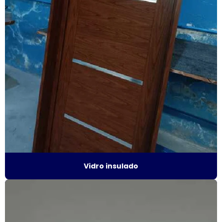
Esquadrias de alumínio valor
Esquadrias anti ruído
Esquadrias condomínio
Esquadrias com isolamento acústico
Esquadrias com persianas integradas
Esquadrias termo acústicas
Fábrica de esquadrias
Fábrica esquadrias de alumínio
Vidro insulado
Fábrica de esquadrias de alumínio em são paulo
Fábrica de esquadrias de alumínio em sp