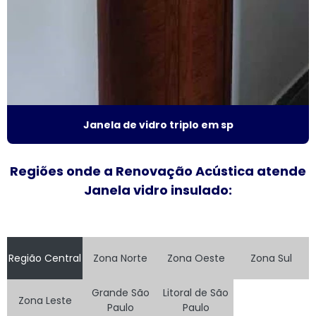
Fornecedor de janela sobreposta de giro
Fornecedor de janela vidro multilaminado
Fornecedor de janela vidro triplo
Indústria de esquadrias de alumínio
Janela de vidro triplo em sp
Instalação de esquadrias de alumínio
Regiões onde a Renovação Acústica atende
Instalação de tela mosquiteira
Janela vidro insulado:
Janela acústica
Janela acústica anti ruído
Região Central
Zona Norte
Zona Oeste
Zona Sul
Janela acústica são paulo
Grande São
Litoral de São
Zona Leste
Janela acústica sobrepor
Paulo
Paulo