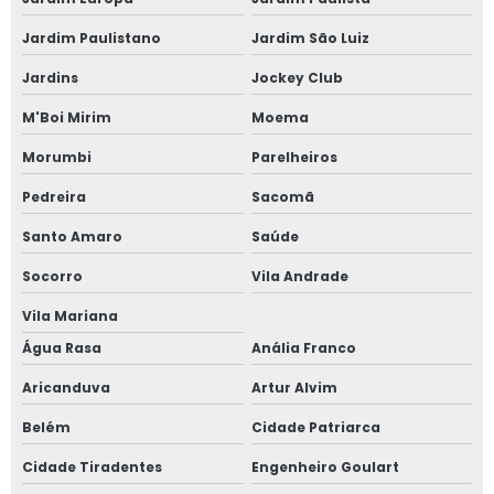
Janela sobrepor acústica
Jardim Paulistano
Jardim São Luiz
Jardins
Jockey Club
Janela sobreposta
M'Boi Mirim
Moema
Janela sobreposta acústica
Morumbi
Parelheiros
Janela sobreposta de alto padrão
Pedreira
Sacomã
Janela sobreposta de correr
Santo Amaro
Saúde
Socorro
Vila Andrade
Janela sobreposta de correr em são paulo
Vila Mariana
Janela sobreposta de giro
Água Rasa
Anália Franco
Janela sobreposta de giro em são paulo
Aricanduva
Artur Alvim
Belém
Cidade Patriarca
Janela sobreposta de giro em sp
Cidade Tiradentes
Engenheiro Goulart
Janela sobreposta preço