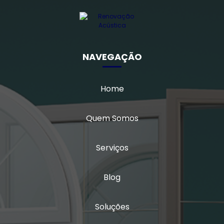
Vidro multilaminado
Vidro multilaminado acústico
NAVEGAÇÃO
Vidro quádruplo
Home
Vidro triplo
Vidro triplo acústico
Quem Somos
Serviços
Blog
Soluções