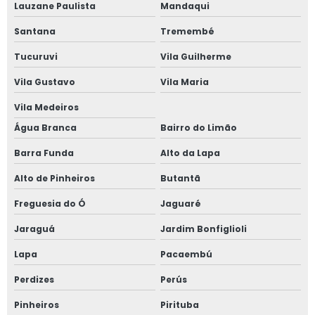
Lauzane Paulista
Mandaqui
Janela de alumínio sobreposta em sp
Santana
Tremembé
Janela em aluminio vidro duplo
Tucuruvi
Vila Guilherme
Vila Gustavo
Vila Maria
Janela anti barulho
Vila Medeiros
Janela anti barulho para residências
Água Branca
Bairro do Limão
Janela anti ruído sobrepor
Barra Funda
Alto da Lapa
Alto de Pinheiros
Butantã
Janela anti ruído de sobrepor slim
Freguesia do Ó
Jaguaré
Janela anti ruído sobreposta
Jaraguá
Jardim Bonfiglioli
Janela anti ruido sp
Lapa
Pacaembú
Janela anti som
Perdizes
Perús
Pinheiros
Pirituba
Janela para casas de alto padrão