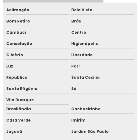
Janela acústica sobreposta
Aclimação
Bela Vista
Bom Retiro
Brás
Janela acústica vidro duplo
Cambuci
Centro
Janela acústica vidro triplo
Consolação
Higienópolis
Janela alto padrão
Glicério
Liberdade
Janela com alto padrão acústico
Luz
Pari
República
Santa Cecília
Janela de alumínio anti ruído com vidro duplo
Santa Efigênia
Sé
Janela de alumínio anti ruído com vidro fumê
Vila Buarque
Janela de alumínio sob medida
Brasilândia
Cachoeirinha
Casa Verde
Imirim
Janela de alumínio sobreposta
Jaçanã
Jardim São Paulo
Janela de alumínio sobreposta em são paulo