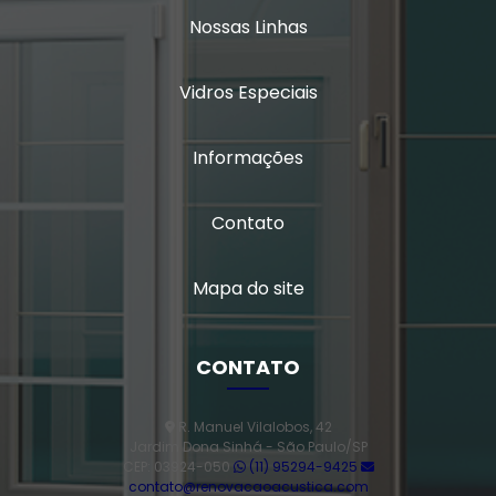
Nossas Linhas
Vidros Especiais
Informações
Contato
Mapa do site
CONTATO
R. Manuel Vilalobos, 42
Jardim Dona Sinhá - São Paulo/SP
CEP: 03924-050
(11) 95294-9425
contato@renovacaoacustica.com