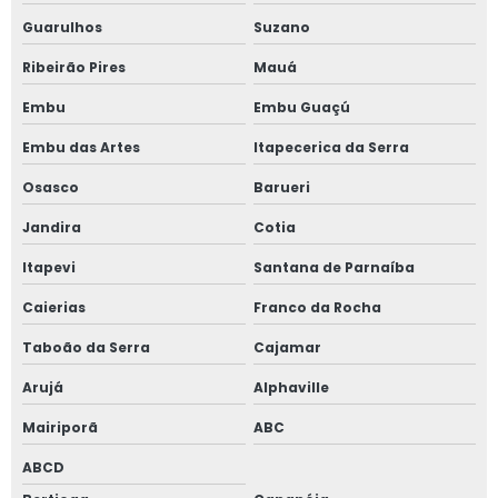
Guarulhos
Suzano
Janela vidro multilaminado em sp
Ribeirão Pires
Mauá
Janela vidro quádruplo
Embu
Embu Guaçú
Janela vidro triplo
Embu das Artes
Itapecerica da Serra
Osasco
Barueri
Janela de vidro triplo em sp
Jandira
Cotia
Janelas antirruído para ambientes de trabalho
Itapevi
Santana de Parnaíba
Janelas antirruído para escritório
Caierias
Franco da Rocha
Janelas para conforto acústico
Taboão da Serra
Cajamar
Arujá
Alphaville
Perfil acústico
Mairiporã
ABC
Persiana horizontal entre vidros
ABCD
Porta de alto padrão