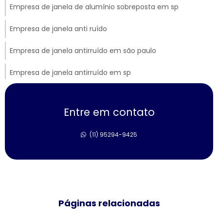
Empresa de janela de alumínio sobreposta em sp
Empresa de janela anti ruído
Empresa de janela antirruído em são paulo
Empresa de janela antirruído em sp
Empresa de janela sobreposta de correr
Entre em contato
Empresa de janela sobreposta de giro
(11) 95294-9425
Empresa de janela sobreposta de giro em sp
Empresa de janela vidro multilaminado
Empresa de janela vidro triplo
Páginas relacionadas
Empresas de esquadrias de alumínio sp