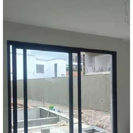
Fábrica de janela acústica
Fábrica de janela de alumínio sobreposta
Fábrica de janela anti ruído
Fábrica de janela antirruído em são paulo
Fábrica de janela antirruído em sp
Fábrica de janela sobreposta de correr
Fábrica de janela sobreposta de correr em sp
Fábrica de janela sobreposta de giro
Fábrica janela sobreposta de giro em são paulo
Fábrica de janela vidro multilaminado