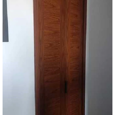
Fabricante de janela sobreposta de giro
Fabricante de janela vidro multilaminado
Fabricante de janela vidro triplo
Fabricante de portas e janelas de alumínio
Fornecedor de esquadrias de alto padrão
Fornecedor de esquadrias de alumínio
Fornecedor de janela de alumínio sobreposta
Fornecedor de janela anti ruído
Fornecedor de janela sobreposta
Fornecedor de janela sobreposta de correr