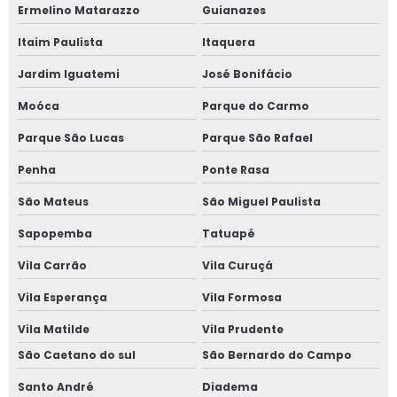
Ermelino Matarazzo
Guianazes
Janela vedação acústica
Itaim Paulista
Itaquera
Janela vidro duplo
Jardim Iguatemi
José Bonifácio
Moóca
Parque do Carmo
Janela vidro duplo isolamento acústico
Parque São Lucas
Parque São Rafael
Janela vidro duplo isolamento térmico
Penha
Ponte Rasa
Janela vidro duplo com persiana
São Mateus
São Miguel Paulista
Janela de vidro duplo com persiana interna
Sapopemba
Tatuapé
Vila Carrão
Vila Curuçá
Janela de vidro duplo com persiana interna preço
Vila Esperança
Vila Formosa
Janela vidro insulado
Vila Matilde
Vila Prudente
Janela vidro multilaminado
São Caetano do sul
São Bernardo do Campo
Santo André
Diadema
Janela vidro multilaminado em são paulo