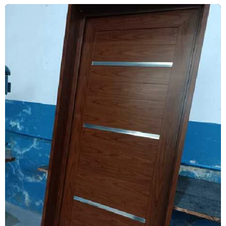
Esquadria de alumínio amadeirado
Esquadria alumínio janela preço
Esquadria de alumínio preço metro
Esquadria com persiana
Esquadrias acústicas
Esquadrias acústicas de alumínio
Esquadrias de alto padrão
Esquadrias alumínio acústicas
Esquadrias de alumínio alto padrão
Esquadrias de alumínio fábrica