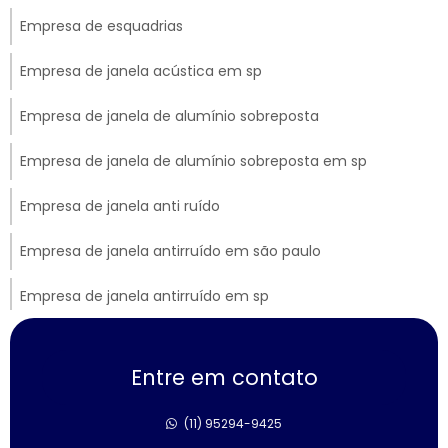
Empresa de esquadrias
Empresa de janela acústica em sp
Empresa de janela de alumínio sobreposta
Empresa de janela de alumínio sobreposta em sp
Empresa de janela anti ruído
Empresa de janela antirruído em são paulo
Empresa de janela antirruído em sp
Empresa de janela sobreposta de correr
Entre em contato
Empresa de janela sobreposta de giro
(11) 95294-9425
Empresa de janela sobreposta de giro em sp