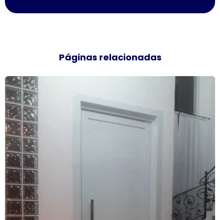
Empresa de janela vidro multilaminado
Empresa de janela vidro triplo
Páginas relacionadas
Empresas de esquadrias de alumínio sp
Esquadria de alumínio amadeirado
Esquadria alumínio janela preço
Esquadria de alumínio preço metro
Esquadria com persiana
Esquadrias acústicas
Esquadrias acústicas de alumínio
Esquadrias de alto padrão