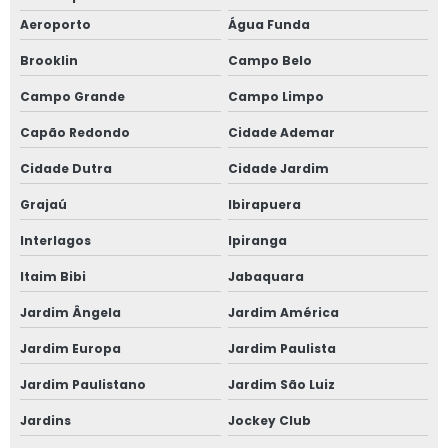
Aeroporto
Água Funda
Janela de alumínio sob medida
Brooklin
Campo Belo
Janela de alumínio sobreposta
Campo Grande
Campo Limpo
Janela de alumínio sobreposta em são paulo
Capão Redondo
Cidade Ademar
Cidade Dutra
Cidade Jardim
Janela de alumínio sobreposta em sp
Grajaú
Ibirapuera
Janela em aluminio vidro duplo
Interlagos
Ipiranga
Janela anti barulho
Itaim Bibi
Jabaquara
Janela anti barulho para residências
Jardim Ângela
Jardim América
Jardim Europa
Jardim Paulista
Janela anti ruído sobrepor
Jardim Paulistano
Jardim São Luiz
Janela anti ruído de sobrepor slim
Jardins
Jockey Club