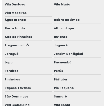
Vila Gustavo
Vila Maria
Janela acústica anti ruído
Vila Medeiros
Água Branca
Bairro do Limão
Janela acústica são paulo
Barra Funda
Alto da Lapa
Janela acústica sobrepor
Alto de Pinheiros
Butantã
Janela acústica sobreposta
Freguesia do Ó
Jaguaré
Janela acústica vidro duplo
Jaraguá
Jardim Bonfiglioli
Lapa
Pacaembú
Janela acústica vidro triplo
Perdizes
Perús
Janela alto padrão
Pinheiros
Pirituba
Janela com alto padrão acústico
Raposo Tavares
Rio Pequeno
Janela de alumínio anti ruído com vidro duplo
São Domingos
Sumaré
Vila Leopoldina
Vila Sonia
Janela de alumínio anti ruído com vidro fumê