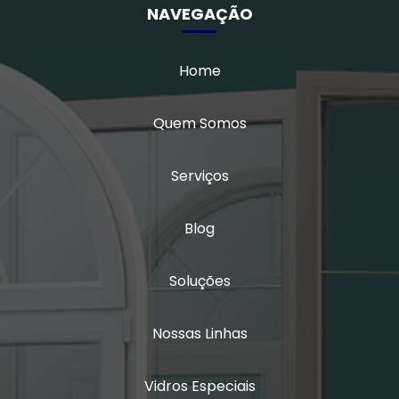
Janelas para conforto acústico
NAVEGAÇÃO
Perfil acústico
Home
Persiana horizontal entre vidros
Quem Somos
Porta de alto padrão
Porta de alumínio alto padrão
Serviços
Porta camarão ripada alumínio
Blog
Porta de giro 2 folhas
Soluções
Porta de giro 2 folhas alumínio
Vidro duplo acústico
Nossas Linhas
Vidro duplo insulado
Vidros Especiais