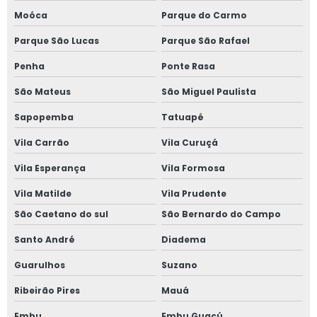
Janela de giro
Moóca
Parque do Carmo
Janela maxim ar 80x80
Parque São Lucas
Parque São Rafael
Janela oscilo batente preço
Penha
Ponte Rasa
São Mateus
São Miguel Paulista
Janela com persiana entre vidros
Sapopemba
Tatuapé
Janela sobrepor acústica
Vila Carrão
Vila Curuçá
Janela sobreposta
Vila Esperança
Vila Formosa
Janela sobreposta acústica
Vila Matilde
Vila Prudente
São Caetano do sul
São Bernardo do Campo
Janela sobreposta de alto padrão
Santo André
Diadema
Janela sobreposta de correr
Guarulhos
Suzano
Janela sobreposta de correr em são paulo
Ribeirão Pires
Mauá
Embu
Embu Guaçú