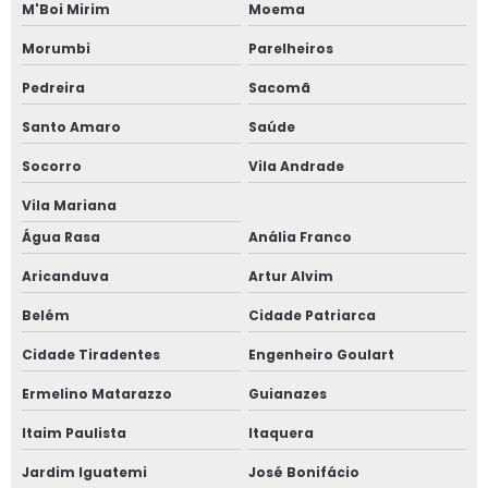
Janela anti ruído sobreposta
M'Boi Mirim
Moema
Janela anti ruido sp
Morumbi
Parelheiros
Pedreira
Sacomã
Janela anti som
Santo Amaro
Saúde
Janela para casas de alto padrão
Socorro
Vila Andrade
Janela de correr 2 folhas
Vila Mariana
Água Rasa
Anália Franco
Janela de correr 2 folhas alumínio
Aricanduva
Artur Alvim
Janela de correr 3 folhas
Belém
Cidade Patriarca
Janela de correr 4 folhas
Cidade Tiradentes
Engenheiro Goulart
Janela de correr para quarto
Ermelino Matarazzo
Guianazes
Itaim Paulista
Itaquera
Janela fixa vidro duplo
Jardim Iguatemi
José Bonifácio