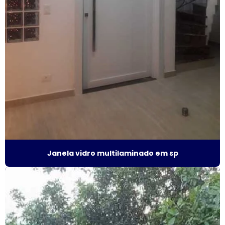
Esquadrias alumínio acústicas
Esquadrias de alumínio alto padrão
Esquadrias de alumínio fábrica
Esquadrias de alumínio isolamento acústico
Esquadrias de alumínio janelas e portas
Esquadrias de alumínio janelas valor
Esquadrias de alumínio maxim ar
Janela vidro multilaminado em sp
Esquadrias de alumínio sob medida
Esquadrias de alumínio sob medida preço
Esquadrias de alumínio sob medida são paulo