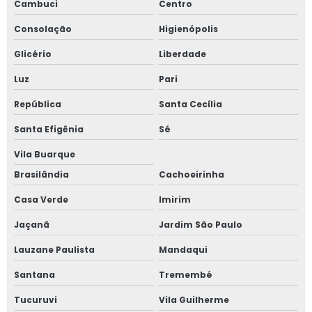
Cambuci
Centro
Fornecedor de janela anti ruído
Consolação
Higienópolis
Glicério
Liberdade
Fornecedor de janela sobreposta
Luz
Pari
Fornecedor de janela sobreposta de correr
República
Santa Cecília
Fornecedor de janela sobreposta de giro
Santa Efigênia
Sé
Fornecedor de janela vidro multilaminado
Vila Buarque
Brasilândia
Cachoeirinha
Fornecedor de janela vidro triplo
Casa Verde
Imirim
Indústria de esquadrias de alumínio
Jaçanã
Jardim São Paulo
Instalação de esquadrias de alumínio
Lauzane Paulista
Mandaqui
Santana
Tremembé
Instalação de tela mosquiteira
Tucuruvi
Vila Guilherme
Janela acústica