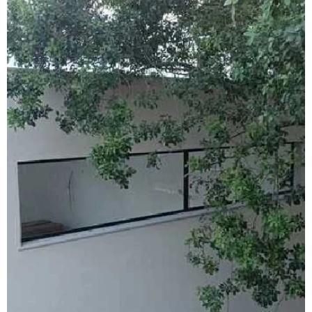
Esquadrias de alumínio sob medida valor
Esquadrias de alumínio preço m2
Esquadrias de alumínio em são paulo
Esquadrias de alumínio valor
Esquadrias anti ruído
Esquadrias condomínio
Esquadrias com isolamento acústico
Esquadrias com persianas integradas
Esquadrias termo acústicas
Fábrica de esquadrias