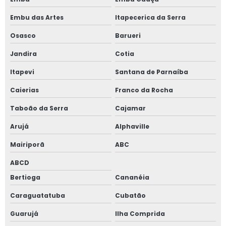
Janela sobreposta de giro
Embu das Artes
Itapecerica da Serra
Janela sobreposta de giro em são paulo
Osasco
Barueri
Janela sobreposta de giro em sp
Jandira
Cotia
Janela sobreposta preço
Itapevi
Santana de Parnaíba
Caierias
Franco da Rocha
Janela vedação acústica
Taboão da Serra
Cajamar
Janela vidro duplo
Arujá
Alphaville
Janela vidro duplo isolamento acústico
Mairiporã
ABC
Janela vidro duplo isolamento térmico
ABCD
Bertioga
Cananéia
Janela vidro duplo com persiana
Caraguatatuba
Cubatão
Janela de vidro duplo com persiana interna
Guarujá
Ilha Comprida