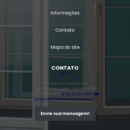
Vidro insulado
Informações
Vidro insulado com persiana
Vidro isolamento acústico
Contato
Vidro laminado triplo
Mapa do site
Vidro multilaminado
CONTATO
Vidro multilaminado acústico
Vidro quádruplo
R. Manuel Vilalobos, 42
Jardim Dona Sinhá - São Paulo/SP
CEP: 03924-050
(11) 95294-9425
Vidro triplo
contato@renovacaoacustica.com
Vidro triplo acústico
Envie sua mensagem!