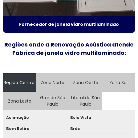
Fabricante de janela anti ruído
Fornecedor de janela vidro multilaminado
Fabricante de janela antirruído em sp
Fabricante de janela sobreposta de correr
Regiões onde a Renovação Acústica atende
Fábrica de janela vidro multilaminado:
Fabricante de janela sobreposta de giro
Fabricante de janela vidro multilaminado
Fabricante de janela vidro triplo
Região Central
Zona Norte
Zona Oeste
Zona Sul
Fabricante de portas e janelas de alumínio
Grande São
Litoral de São
Zona Leste
Paulo
Paulo
Fornecedor de esquadrias de alto padrão
Aclimação
Bela Vista
Fornecedor de esquadrias de alumínio
Bom Retiro
Brás
Fornecedor de janela de alumínio sobreposta